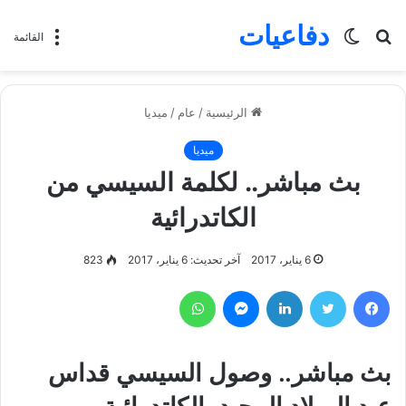
دفاعيات
بحث
الوضع
القائمة
عن
المظلم
الرئيسية
/
عام
/
ميديا
ميديا
بث مباشر.. لكلمة السيسي من
الكاتدرائية
6 يناير، 2017
آخر تحديث: 6 يناير، 2017
823
فيسبوك
تويتر
لينكدإن
ماسنجر
واتساب
بث مباشر.. وصول السيسي قداس