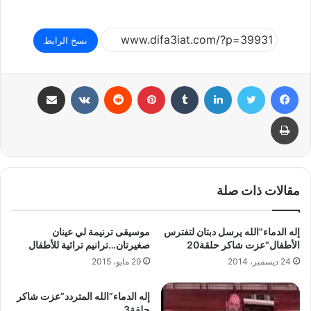
نسخ الرابط
فيسبوك
تويتر
لينكدإن
بينتيريست
مشاركة عبر البريد
طباعة
مقالات ذات صلة
إله الدماء"الله يرسل دبتان لتفترس
موسيقى ترنيمة لي عينان
الأطفال"عزت شاكر حلقة20
صغيرتان…ترانيم تراثية للأطفال
24 ديسمبر، 2014
29 مايو، 2015
إله الدماء”الله المتردد”عزت شاكر
حلقة3