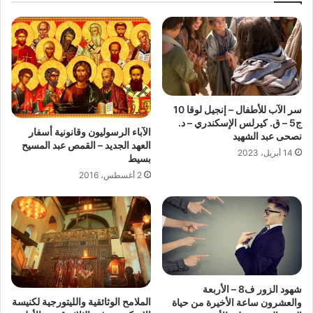
سر الآب للأطفال – إنجيل لوقا 10
ج5 – ق. كيرلس الإسكندري – د.
الآباء الرسوليون وقانونية أسفار
نصحى عبد الشهيد
العهد الجديد – القمص عبد المسيح
14 أبريل، 2023
بسيط
2 أغسطس، 2016
شهود الزور ف8 – الأربعة
الملامح الوثائقية والليتورجية لكنيسة
والعشرون ساعة الأخيرة من حياة