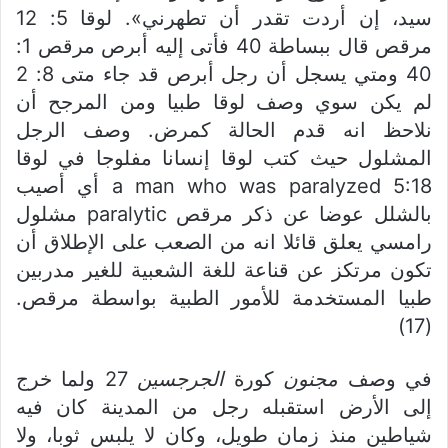
سيد، إن أردت تقدر أن تطهرني». لوقا 5: 12
مرقص قال ببساطة 40 فأتى إليه أبرص مرقص 1:
40 ومتي يسجل أن رجل أبرص قد جاء متى 8: 2
لم يكن سوي وصف لوقا طبيا ومن المرجح أن
نلاحظ انه قدم الحالة كمرض. وصف الرجل
المشلول حيث كتب لوقا إنسانا مفلوجا في لوقا
5:18 a man who was paralyzed أي أصيب
بالشلل عوضا عن ذكر مرقص paralytic مشلول
رامسي يعلق قائلا انه من الصعب على الإطلاق أن
تكون مرتكز عن قناعة للغة الشعبية للغير مدربين
طبيا المستخدمة للأمور الطبية بواسطة مرقص.
(17)
في وصف
مجنون
كورة
الجرجسين
27 ولما خرج
إلى الأرض استقبله رجل من المدينة كان فيه
شياطين منذ زمان طويل، وكان لا يلبس ثوبا، ولا