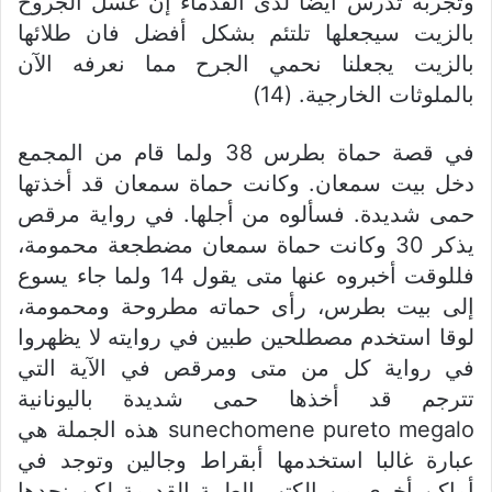
وتجربة تدرس أيضا لدى القدماء إن غسل الجروح
بالزيت سيجعلها تلتئم بشكل أفضل فان طلائها
بالزيت يجعلنا نحمي الجرح مما نعرفه الآن
بالملوثات الخارجية. (14)
في قصة حماة بطرس 38 ولما قام من المجمع
دخل بيت سمعان. وكانت حماة سمعان قد أخذتها
حمى شديدة. فسألوه من أجلها. في رواية مرقص
يذكر 30 وكانت حماة سمعان مضطجعة محمومة،
فللوقت أخبروه عنها متى يقول 14 ولما جاء يسوع
إلى بيت بطرس، رأى حماته مطروحة ومحمومة،
لوقا استخدم مصطلحين طبين في روايته لا يظهروا
في رواية كل من متى ومرقص في الآية التي
تترجم قد أخذها حمى شديدة باليونانية
sunechomene pureto megalo هذه الجملة هي
عبارة غالبا استخدمها أبقراط وجالين وتوجد في
أماكن أخرى من الكتب الطبية القديمة لكن نجدها