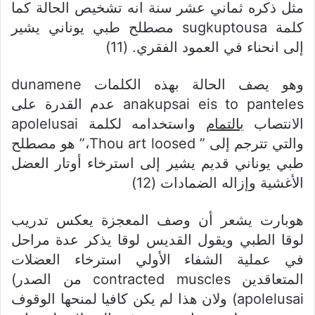
مثل ذكره ثماني عشر سنة انه تشخيص الحالة كما
كلمة sugkuptousa مصطلح طبي يوناني يشير
إلى انحناء في العمود الفقري. (11)
وهو يصف الحالة بهذه الكلمات dunamene
anakupsai eis to panteles عدم القدرة على
الانتصاب
بالتمام
واستخدامه لكلمة apolelusai
والتي تترجم إلى ” Thou art loosed،” هو مصطلح
طبي يوناني قديم يشير إلى استرخاء أوتار العضل
الأغشية وإزاله الضمادات (12)
هوبارت يشعر أن وصف المعجزة يعكس تدريب
لوقا الطبي ويقول القديس لوقا يذكر عدة مراحل
في عملية الشفاء الأولي استرخاء العضلات
المتعاقدين contracted muscles من الصدر)
apolelusai) ولان هذا لم يكن كافيا لمنحها الوقوف