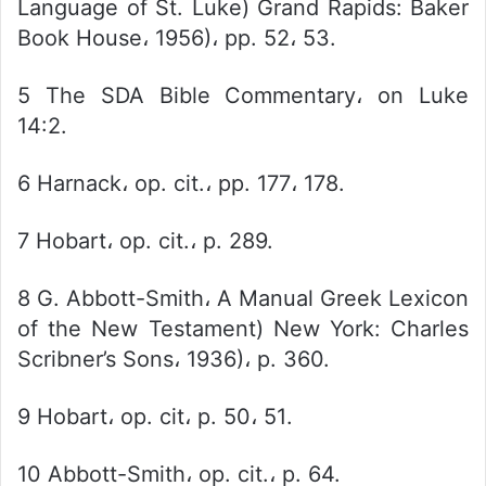
Language of St. Luke) Grand Rapids: Baker
Book House، 1956)، pp. 52، 53.
5 The SDA Bible Commentary، on Luke
14:2.
6 Harnack، op. cit.، pp. 177، 178.
7 Hobart، op. cit.، p. 289.
8 G. Abbott-Smith، A Manual Greek Lexicon
of the New Testament) New York: Charles
Scribner’s Sons، 1936)، p. 360.
9 Hobart، op. cit، p. 50، 51.
10 Abbott-Smith، op. cit.، p. 64.