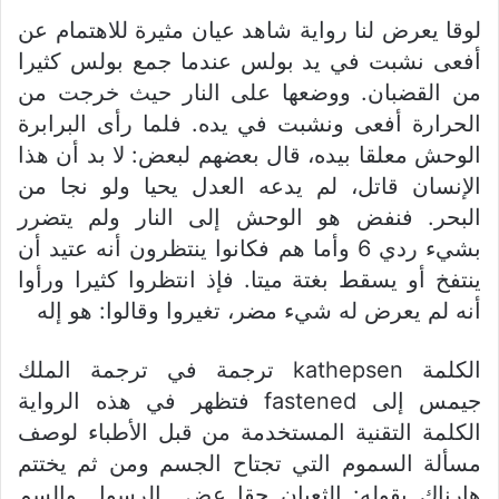
لوقا يعرض لنا رواية شاهد عيان مثيرة للاهتمام عن
أفعى نشبت في يد بولس عندما جمع بولس كثيرا
من القضبان. ووضعها على النار حيث خرجت من
الحرارة أفعى ونشبت في يده. فلما رأى البرابرة
الوحش معلقا بيده، قال بعضهم لبعض: لا بد أن هذا
الإنسان قاتل، لم يدعه العدل يحيا ولو نجا من
البحر. فنفض هو الوحش إلى النار ولم يتضرر
بشيء ردي 6 وأما هم فكانوا ينتظرون أنه عتيد أن
ينتفخ أو يسقط بغتة ميتا. فإذ انتظروا كثيرا ورأوا
أنه لم يعرض له شيء مضر، تغيروا وقالوا: هو إله
الكلمة kathepsen ترجمة في ترجمة الملك
جيمس إلى fastened فتظهر في هذه الرواية
الكلمة التقنية المستخدمة من قبل الأطباء لوصف
مسألة السموم التي تجتاح الجسم ومن ثم يختتم
هارناك بقوله: الثعبان حقا عض ‏ الرسول والسم