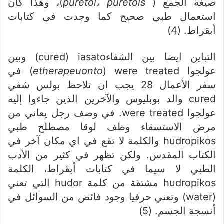
صيغة الجمع (
puretois
،
puretoi
)، وهذا كان
استعمال طبي صحيح كما وجدت في كتابات
أبقراط. (4)
التباين ايضا بين الشفاءcured) iasato) وبين
عولجوا
etherapeuonto
) were treated) في
سفر الأعمال 28 يجب ان تلاحظ بولس شفي
cured والد بوبليوس والآخرين الذين جاءوا إليه
عولجوا were treated. في وصف رجل يعاني من
مرض الاستسقاء وظف لوقا مصطلح طبي
hudropikos والكلمة لا تقع في اي مكان آخر في
الكتاب المقدس. ولكن تظهر في كثير من الأدب
الطبي لا سيما في كتابات أبقراط، الكلمة
hudropikos مشتقة من كلمة hudor التي تعني
(water) وتعني حرفيا وجود فائض من السوائل في
أنسجة الجسم. (5)