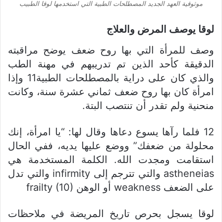
موثوقية العهد الجديد المصطلحات الطبية التي استخدمها لوقا الطبيب
لوقا يوصف المرض والعلاج
وصف للمرأة التي بها روح ضعف يوضح مراقبته
الدقيقة كأحد الذين تم تدريبهم في مهنة الطب
والذي كان على دراية بالمصطلحات الطبية11 وإذا
امرأة كان بها روح ضعف ثماني عشرة سنة، وكانت
منحنية ولم تقدر أن تنتصب البتة.
12 فلما رآها يسوع دعاها وقال لها: “يا امرأة، إنك
محلولة من ضعفك” ووضع عليها يديه، ففي الحال
استقامت ومجدت الله. الكلمة المستخدمة هي
astheneias والتي تترجم إلى infirmity والتي تدل
على الضعف weakness أو الوهن frailty (10)
لوقا يسجل بحرص تاريخ المريضة في ملاحظات