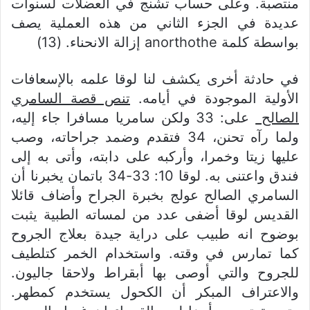
منتصبة. وعلى حساب تشنج في العضلات لسنوات
عديدة في الجزء الثاني من هذه العملية يصف
بواسطة كلمة anorthothe إزالة الانحناء. (13)
في حادثة أخرى يكشف لنا لوقا علمه بالإسعافات
الأولية الموجودة في أيامه.
تنص قصة السامري
الصالح
على: 33 ولكن سامريا مسافرا جاء إليه،
ولما رآه تحنن، 34 فتقدم وضمد جراحاته، وصب
عليها زيتا وخمرا، وأركبه على دابته، وأتى به إلى
فندق واعتنى به. لوقا 10: 33-34 باتمان يخبرنا أن
السامري الصالح عولج بخبرة الجراح وأضاف قائلا
القديس لوقا أضفى عدد من لمساته الطبية يثبت
بوضوح انه طبيب على دراية جيدة بعلاج الجروح
كما تمارس في وقته. واستخدام الخمر كتلطيف
للجروح والتي أوصى بها أبقراط ولاحقا جاليون.
والاعتراف المبكر أن الكحول يستخدم كمطهر.