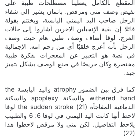
المقطع بالكامل يعطينا مصطلحات طبية على
نقيض وصف متى ومرقص. باتمان يشير إلى شفاء
الرجل صاحب اليد اليمني اليابسة، ويختتم بقولة
قائلا إن بقية الإنجيلين الاخرين أشاروا إلى حالات
العرج. لوقا أضاف وصف طبي هام حيث وصف
الرجل بأنه أعرج خلقيًا أي من رحم امه. الإجمالية
في نصة هو التعبير عن المعجزات بفكرة طبية
مختصرة وكان حريصًا في صنع الوصف بشكل بتميز
جيد.
كما فرق بين الضمور atrophy واليد اليابسة the
withered hand والسكتة apoplexy والسكتة
الدماغية المفاجأة (21) the sudden stroke لوقا
لاحظ أنها كانت اليد اليمني في لوقا 6: 6 والطبيب
يلاحظ التفاصيل. لكن متى ولا مرقص لاحظوا هذا
(22)