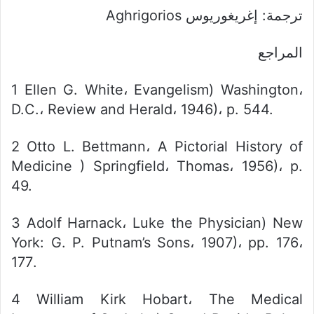
ترجمة: إغريغوريوس Aghrigorios
المراجع
1 Ellen G. White، Evangelism) Washington،
D.C.، Review and Herald، 1946)، p. 544.
2 Otto L. Bettmann، A Pictorial History of
Medicine ) Springfield، Thomas، 1956)، p.
49.
3 Adolf Harnack، Luke the Physician) New
York: G. P. Putnam’s Sons، 1907)، pp. 176،
177.
4 William Kirk Hobart، The Medical