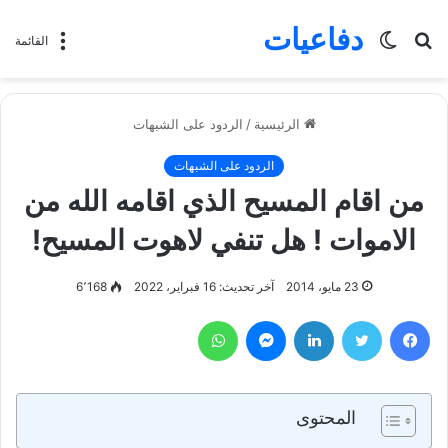
دفاعيات
بحث
الوضع
القائمة
عن
المظلم
الرئيسية
/
الردود على الشبهات
الردود على الشبهات
من اقام المسيح الذي اقامه الله من
الاموات ! هل تنفي لاهوت المسيح!
23 مايو، 2014
آخر تحديث: 16 فبراير، 2022
6٬168
فيسبوك
تويتر
لينكدإن
ماسنجر
واتساب
المحتوى