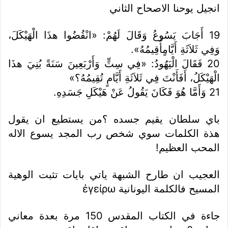
انجيل يوحنا الاصحاح الثاني
19 أَجَابَ يَسُوعُ وَقَالَ لَهُمْ: «انْقُضُوا هذَا الْهَيْكَلَ،
وَفِي ثَلاَثَةِ أَيَّامٍأُقِيمُهُ».
20 فَقَالَ الْيَهُودُ: «فِي سِتٍّ وَأَرْبَعِينَ سَنَةً بُنِيَ هذَا
الْهَيْكَلُ، أَفَأَنْتَ فِي ثَلاَثَةِ أَيَّامٍ تُقِيمُهُ؟»
21 وَأَمَّا هُوَ فَكَانَ يَقُولُ عَنْ هَيْكَلِ جَسَدِهِ.
باي سلطان يقيم جسده ؟من يستطيع ان يقول
هذة الكلمات سوي شخص رب المجد يسوع الاله
المحب العظيم!
العجيب ان طارح الشبهة ياتي بايات تثبت الوهية
المسيح فالكلمة اليونانية ἐγείρω
جاءة في الكتاب المقدس 150 مرة بعدة معاني