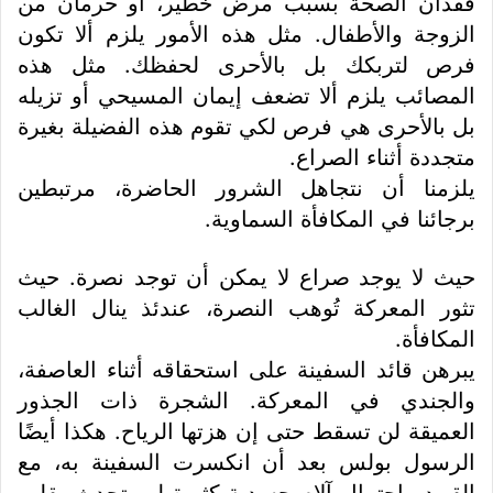
فقدان الصحة بسبب مرض خطير، أو حرمان من
الزوجة والأطفال. مثل هذه الأمور يلزم ألا تكون
فرص لتربكك بل بالأحرى لحفظك. مثل هذه
المصائب يلزم ألا تضعف إيمان المسيحي أو تزيله
بل بالأحرى هي فرص لكي تقوم هذه الفضيلة بغيرة
متجددة أثناء الصراع.
يلزمنا أن نتجاهل الشرور الحاضرة، مرتبطين
برجائنا في المكافأة السماوية.
حيث لا يوجد صراع لا يمكن أن توجد نصرة. حيث
تثور المعركة تُوهب النصرة، عندئذ ينال الغالب
المكافأة.
يبرهن قائد السفينة على استحقاقه أثناء العاصفة،
والجندي في المعركة. الشجرة ذات الجذور
العميقة لن تسقط حتى إن هزتها الرياح. هكذا أيضًا
الرسول بولس بعد أن انكسرت السفينة به، مع
القيود واحتمال آلام جسدية كثيرة لم يتحدث بقلبٍ