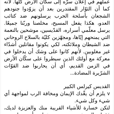
عملهم في إعلان سرّه إلى سكّان الأرض كلها. لأنه
كما أن الثوّار المقتدرين بعد أن يزوّدوا جنودهم
الشجعان بأسلحة الحرب يرسلونهم ضد كتائب
العدو، هكذا يفعل المسيح، مخلصنا وربّنا جميعًا.
يرسل معلّمي أسراره، القدّيسين، موشحين بالنعمة
التي يمنحهم إيّاها، ومجهّزين كليّة بالسلاح الروحاني
ضد الشيطان وملائكته، لكي يكونوا مقاتلين أشدّاء
غير مغلوبين. لأنهم كانوا على وشك أن يدخلوا في
معركة مع أولئك الذين سيطروا على سكّان الأرض
في الزمن القديم، أي أن يحاربوا ضد القوّات
الشرّيرة المضادة…
القديس كيرلس الكبير
v يلزم أن يعِّدك الإيمان ومخافة الرب لمواجهة أي
شيء وكل شيء.
لتكن خسارة للأشياء القريبة منك والعزيزة لديك،