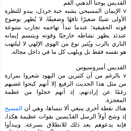
القديس يوحنا الذهبي الفم
v الإيمان المسيحي يشبه حبة خردل، يبدو للنظرة
الأولى شيئًا صغيرًا تافهًا وضعيفًا، لا يُظهر بوضوح
قوته الحقيقية؛ عندما تبدأ تهاجمه تجارب متنوعة
عندئذ يظهر نشاطه خارجيًا وقوته ويتنسم إيمانه
الناري بالرب ويُثير نوع من الهوى الإلهي لا ليلتهب
هو نفسه فقط بل ويلهب كل ما في داخل مجاله.
القديس أمبروسيوس
v بالرغم من أن كثيرين من اليهود شعروا بمرارة
من مثل هذا الحديث الرفيع إلا أنهم كبحوا غضبهم
رغمًا عن إرادتهم، إذ أنهم خجلوا من عظمة
المعجزة.
هناك نقطة أخرى ينبغي ألا ننساها، وهي أن
المسيح
إذ وشح أولاً الرسل القدّيسين بقوات عظيمة هكذا،
فإنه يدعوهم بعد ذلك للانطلاق بسرعة. ويبدأوا