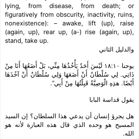
lying, from disease, from death; or
figuratively from obscurity, inactivity, ruins,
nonexistence): – awake, lift (up), raise
(again, up), rear up, (a-) rise (again, up),
stand, take up.
والدليل الثاني
يوحنا ١٠:‏١٨ لَيْسَ أَحَدٌ يَأْخُذُهَا مِنِّي، بَلْ أَضَعُهَا أَنَا مِنْ
ذَاتِي. لِي سُلْطَانٌ أَنْ أَضَعَهَا وَلِي سُلْطَانٌ أَنْ آخُذَهَا
أَيْضًا. هذِهِ الْوَصِيَّةُ قَبِلْتُهَا مِنْ أَبِي”.
يقول قداسة البابا
هل يجرؤ إنسان أن يدعي هذا السلطان؟ إن السيد
المسيح هو وحده الذي قال هذه العبارة لأنه هو
الله.