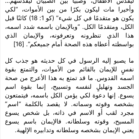
ليقدس الأطفال، وصبيًا بين الصبيان ليقدسهم…
وأخيرا مات ليكون بكرًا من بين الأموات، “لكي
يكون هو متقدمًا في كل شيء” (كو 1: 18) كائنًا قبل
الكل، ومتقدمًا الكل.
“وبالإيمان باسمه شدد اسمه،
هذا الذي تنظرونه وتعرفونه،
والإيمان الذي
بواسطته أعطاه هذه الصحة أمام جميعكم”. [16]
ما يصبو إليه الرسول في كل حديثه هو جذب كل
نفسٍ للإيمان بالقائم من الأموات، والتمتع بقوة
اسمه القدوس.
ما قد تمتع به هذا الأعرج من صحة
الجسد وتهليلٍ لنفسه وتسبيح، إنما بقوة اسم
يسوع. إنها دعوة لكي يؤمن الكل باسمه، فيتمتعون
بشخصه وقوته وسماته.
لا يقصد بالكلمة “اسم”
مجرد لقب أو الاسم في ذاته، بل شخص يسوع
المسيح، وقوته وسلطانه. فالإيمان باسم يسوع
يعني الإيمان بشخصه وسلطانه وتدابيره الإلهية.