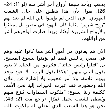
يذهب ويأخذ سبعة أرواح أخر أشر منه (لو 11: 24-
26)، يقول بأن هذا ينطبق على حال الشعب
اليهودي. [فإن الذين لم يؤمنوا بابن الله لم يعد بهم
“روح شرير” مثلما كان اليهود في مصر، بل يمتلئوا
بالأرواح الشريرة أيضًا، وبهذا صارت أواخرهم أشر
من أوائلهم.
الآن هم يعانون من أمورٍ أشر مما كانوا عليه وهم
في مصر، إذ ليس فقط لم يؤمنوا بيسوع المسيح،
بل “قتلوا رئيس حياتنا”، فحُرموا من الحياة. لا يعود
يقول النبي بينهم: “هكذا يقول الرب”. لا تعود توجد
بينهم علامة، ولا أمر عجيب، ولا إشارة عن إعلان
الله وحضوره. فقد عبرت الخيرات إلينا نحن الأمم،
ككلمة ربنا يسوع: “ملكوت السماوات يُنزع منهم
ويُعطى لشعب يحمل ثمرًا” (راجع مت 21: 43).
نحن هو هذا الشعب الذي أُعطي له ملكوت الله،