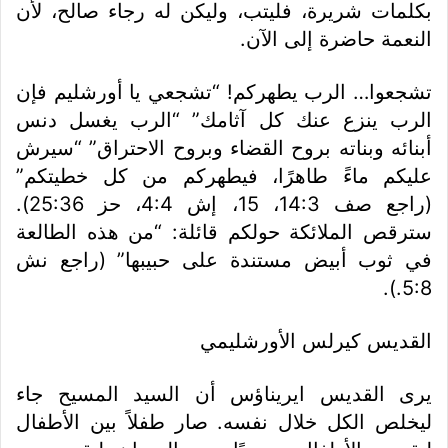
بكلمات شريرة، فليتب، وليكن له رجاء صالح، لأن
النعمة حاضرة إلى الآن.
تشجعوا… الرب يطهركم! “تشجعي يا أورشليم فإن
الرب ينزع عنك كل آثامك” “الرب يغسل دنس
أبنائه وبناته بروح القضاء وبروح الاحتراق” “سيرش
عليكم ماءً طاهرًا، فيطهركم من كل خطيتكم”
(راجع صف 14:3، 15، إش 4:4، حز 25:36).
سترقص الملائكة حولكم قائلة: “من هذه الطالعة
في ثوب أبيض مستندة على حبيبها” (راجع نش
5:8.).
القديس كيرلس الأورشليمي
يرى القديس ايريناؤس أن السيد المسيح جاء
ليخلص الكل خلال نفسه. صار طفلاً بين الأطفال