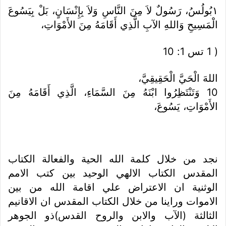
١‏بُولُسُ، رَسُولٌ لاَ مِنَ النَّاسِ وَلاَ بِإِنْسَانٍ، بَلْ بِيَسُوعَ
الْمَسِيحِ وَاللهِ الآبِ الَّذِي أَقَامَهُ مِنَ الأَمْوَاتِ،
( 1 تس 1: 10
اللهَ الْحَيَّ الْحَقِيقِيَّ،
10 وَتَنْتَظِرُوا ابْنَهُ مِنَ السَّمَاءِ، الَّذِي أَقَامَهُ مِنَ
الأَمْوَاتِ، يَسُوعَ،
نجد من خلال كلمة الله الحية والفعالة الكتاب
المقدس الكتاب الالهي الوحيد بين كتب الامم
الوثنية ان الاعتراض علي اقامة الله من بين
الاموات وراينا من خلال الكتاب المقدس ان الاقانيم
الثالثة (الآب والابن والروح القدس)ذو الجوهر