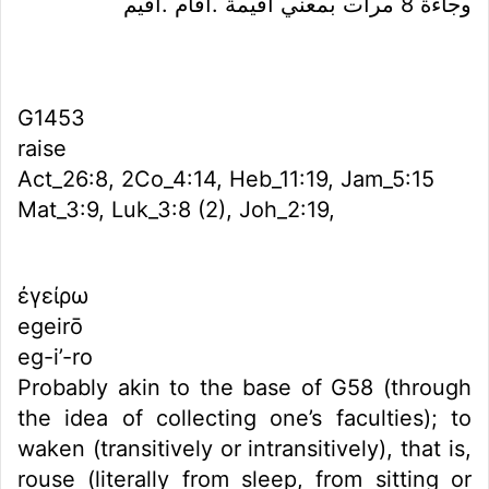
وجاءة 8 مرات بمعني اقيمة .اقام .اقيم
G1453
raise
Act_26:8, 2Co_4:14, Heb_11:19, Jam_5:15
Mat_3:9, Luk_3:8 (2), Joh_2:19,
ἐγείρω
egeirō
eg-i’-ro
Probably akin to the base of G58 (through
the idea of collecting one’s faculties); to
waken (transitively or intransitively), that is,
rouse (literally from sleep, from sitting or