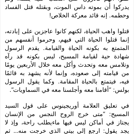
يدركوا أن بموته داس الموت، وبقتله قتل الفساد
وحطمه. إنه قائد معركة الخلاص!
قتلوا واهب الحياة، لكنهم كانوا عاجزين على إبادته،
إنما قتلوا الحياة التي فيهم، وحرموا أنفسهم من
المتمتع به بكونه الحياة والقيامة.
يقدم الرسول
شهادة حية لقيامة المسيح، ليس بكونه قد رآه
وتلامس معه وتحدث وأكل معه خلال الأربعين يومًا
من قيامته إلى صعوده، وإنما لأنه يشهد به قائمًا
فيه، فيتمتع بالحياة المقامة. وكما يقول الرسول
بولس: “أقامنا معه وأجلسنا معه في السماويات”.
في تعليق العلامة أوريجينوس على قول السيد
المسيح: “متى خرج الروح النجس من الإنسان
يجتاز في أماكن ليس فيها ماءيطلب راحة، وإذ لا
يجد يقول: ارجع إلى بيتي الذي خرجت منه… ثم