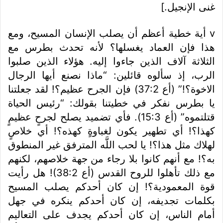
غنى الإنجيل.]
v أية خطية أعظم أن يصلب الإنسان المسيح، ومع
هذا فإن العماد يغسلها؟ لأنه تحدث بطرس مع
الثلاثة آلاف الذين جاءوا إليه. هؤلاء الذين صلبوا
الرب، إذ سألوه قائلين: “ماذا نصنع أيها الرجال
الاخوة؟!” (أع 37:2) فإن الجرح عظيم؟! لقد جعلتنا
يا بطرس نفكر في خطيتنا بقولك: “رئيس الحياة
قتلتموه” (أع 15:3). فأي تضميد يصلح لجرحٍ عظيمٍ
كهذا؟! أي تطهير يكون لغباوةٍ كهذه؟! أي خلاصٍ
لهلاك مثل هذا؟! يا لحب اللَّه المترفق غير المنطوق
به؟! مع أنهم كانوا بلا رجاء من جهة خلاصهم، لكنهم
مع ذلك تأهلوا للروح القدس (أع 38:2)! هل رأيت
قوة المعمودية؟! إن كان أحدكم يصلب المسيح
بكلمات تجديفه، إن كان أحدكم ينكره في جهل
أمام الناس، إن كان أحدكم يجدف على التعاليم