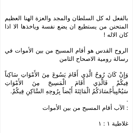
بالفعل له كل السلطان والمجد والعزة الهنا العظيم
المتحنن من يستطيع ان يضع نفسة وياخذها الا اذا
كان الاله !
الروح القدس هو أقام المسيح من بين الأموات في
رسالة رومية الاصحاح الثامن
وَإِنْ كَانَ رُوحُ الَّذِي أَقَامَ يَسُوعَ مِنَ الأَمْوَاتِ سَاكِناً
فِيكُمْ فَالَّذِي أَقَامَ الْمَسِيحَ مِنَ الأَمْوَاتِ
سَيُحْيِيأَجْسَادَكُمُ الْمَائِتَةَ أَيْضاً بِرُوحِهِ السَّاكِنِ فِيكُمْ.
.
: الآب أقام المسيح من بين الأموات
غلاطية ١ : ١