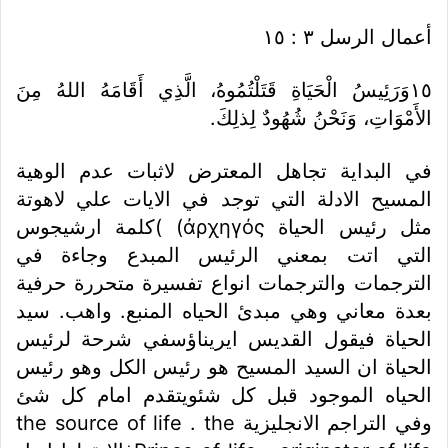
أعمال الرسل ٣ : ١٥
١٥‏وَرَئِيسُ الْحَيَاةِ قَتَلْتُمُوهُ، الَّذِي أَقَامَهُ اللهُ مِنَ
الأَمْوَاتِ، وَنَحْنُ شُهُودٌ لِذلِكَ.
في البداية تجاهل المعترض لاثبات عدم الوهية
المسيح الادلة التي توجد في الايات علي لاهوتة
مثل رئيس الحياة ἀρχηγός) )كلمة ارشيجوس
التي اتت بمعني الرئيس المبدع وجاءة في
الترجمات والترجمات انواع تفسيرة متحررة حرفية
بعدة معاني وهي مبدئ الحياه المنبع. واهب. سيد
الحياة فيقول القديس ايريناؤسفي شرحة لرئيس
الحياة ان السيد المسيح هو رئيس الكل وهو رئيس
الحياه الموجود قبل كل شئويتقدم امام كل شئ
وفي التراجم الانجليزية the source of life . the