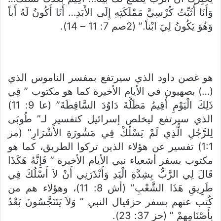
وَأَنَا أُثَبِّتُ كُرْسِيَّ مَمْلَكَتِهِ إِلَى الأَبَدِ… أَنَا أَكُونُ لَهُ أَباً
وَهُوَ يَكُونُ لِيَ ابْناً.” (2صم 7: 11 – 14).
هو غصن داود الذي سيرتفع بمفسر الناموس الذي
(…) بصهيون في الأيام الأخيرة كما هو مكتوب ” فِي
ذَلِكَ الْيَوْمِ أُقِيمُ مَظَلَّةَ دَاوُدَ السَّاقِطَةَ” (عا 9: 11)
الذي سيرتفع ليخلص إسرائيل كتفسير لـ” طُوبَى
لِلرَّجُلِ الَّذِي لَمْ يَسْلُكْ فِي مَشُورَةِ الأَشْرَارِ” (مز
1:1) تفسير عن هؤلاء الذين تركوا الطريق، كما هو
مكتوب بسفر أشعياء نبي الأيام الأخيرة ” فَإِنَّهُ هَكَذَا
قَالَ لِي الرَّبُّ بِشِدَّةِ الْيَدِ وَأَنْذَرَنِي أَنْ لاَ أَسْلُكَ فِي
طَرِيقِ هَذَا الشَّعْبِ” (أش 8: 11)، وهؤلاء هم من
كُتب عنهم بسفر حزقيال النبي ” وَلاَ يَتَنَجَّسُونَ بَعْدُ
بِأَصْنَامِهِمْ ” (حز 37: 23).