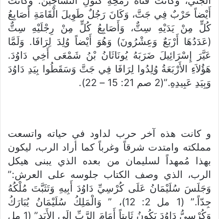
الْجَتِّيَّ، وَكَانَتْ قَنَاةُ رُمْحِهِ كَنَوْلِ النَّسَّاجِينَ. وَكَانَتْ
أَيْضاً حَرْبٌ فِي جَتَّ، وَكَانَ رَجُلٌ طَوِيلَ الْقَامَةِ أَصَابِعُ
كُلٍّ مِنْ يَدَيْهِ سِتٌّ، وَأَصَابِعُ كُلٍّ مِنْ رِجْلَيْهِ سِتٌّ
(عَدَدُهَا أَرْبَعٌ وَعِشْرُونَ) وَهُوَ أَيْضاً وُلِدَ لِرَافَا. وَلَمَّا
عَيَّرَ إِسْرَائِيلَ ضَرَبَهُ يُونَاثَانُ بْنُ شَمْعَى أَخِي دَاوُدَ.
هَؤُلاَءِ الأَرْبَعَةُ وُلِدُوا لِرَافَا فِي جَتَّ وَسَقَطُوا بِيَدِ دَاوُدَ
وَبِيَدِ عَبِيدِهِ.”(2 صم 21: 15 – 22).
و كانت هذه آخر حرب لداود في حياته واتسعت
مملكته وامتدت شرقاً وغرباً كما أراد الرب، ليكون
بهذا مُمهداً لسليمان من بعده الذي يبنى هيكل
الرب، الذي وصف الكتاب جلوسه على العرش:”
وَجَلَسَ سُلَيْمَانُ عَلَى كُرْسِيِّ دَاوُدَ أَبِيهِ وَتَثَبَّتَ مُلْكُهُ
جِدّاً.” (1 مل 2: 12)، ” وَالْمَلِكُ سُلَيْمَانُ يُبَارَكُ
وَكُرْسِيُّ دَاوُدَ يَكُونُ ثَابِتاً أَمَامَ الرَّبِّ إِلَى الأَبَدِ” (1 مل