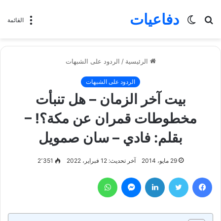
دفاعيات
بحث
الوضع
القائمة
عن
المظلم
الرئيسية
/
الردود على الشبهات
الردود على الشبهات
بيت آخر الزمان – هل تنبأت
مخطوطات قمران عن مكة؟! –
بقلم: فادي – سان صمويل
29 مايو، 2014
آخر تحديث: 12 فبراير، 2022
2٬351
فيسبوك
تويتر
لينكدإن
ماسنجر
واتساب