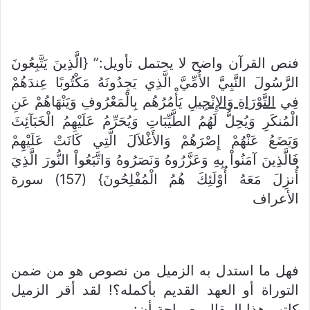
فنص القرآن واضح لا يحتمل تأويل:” {الَّذِينَ يَتَّبِعُونَ
الرَّسُولَ النَّبِيَّ الأُمِّيَّ الَّذِي يَجِدُونَهُ مَكْتُوبًا عِندَهُمْ
فِي
التَّوْرَاةِ وَالإِنْجِيلِ
يَأْمُرُهُم بِالْمَعْرُوفِ وَيَنْهَاهُمْ عَنِ
الْمُنكَرِ وَيُحِلُّ لَهُمُ الطَّيِّبَاتِ وَيُحَرِّمُ عَلَيْهِمُ الْخَبَآئِثَ
وَيَضَعُ عَنْهُمْ إِصْرَهُمْ وَالأَغْلاَلَ الَّتِي كَانَتْ عَلَيْهِمْ
فَالَّذِينَ آمَنُواْ بِهِ وَعَزَّرُوهُ وَنَصَرُوهُ وَاتَّبَعُواْ النُّورَ الَّذِيَ
أُنزِلَ مَعَهُ أُوْلَئِكَ هُمُ الْمُفْلِحُونَ} (157) سورة
الأعراف
فهل ما استدل به الزميل من نصوص هو من ضمن
التوراة أو العهد القديم بأكمله؟! لقد أقر الزميل
كاتب هذا المقال بصراحة أن: