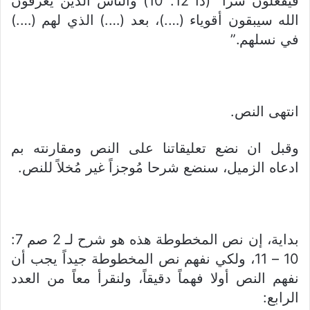
فَيَفْعَلُونَ شَرّاً” (دا 12: 10) والناس الذين يعرفون
الله سيبقون أقوياء (….)، بعد (….) الذي لهم (….)
في نسلهم.”
انتهى النص.
وقبل ان نضع تعليقاتنا على النص ومقارنته بم
ادعاه الزميل، سنضع شرحا مُوجزاً غير مُخلاً للنص.
بداية، إن نص المخطوطة هذه هو شرح لـ 2 صم 7:
10 – 11، ولكي نفهم نص المخطوطة جيداً يجب أن
نفهم النص أولا فهماً دقيقاً، ولنقرأ معاً من العدد
الرابع: