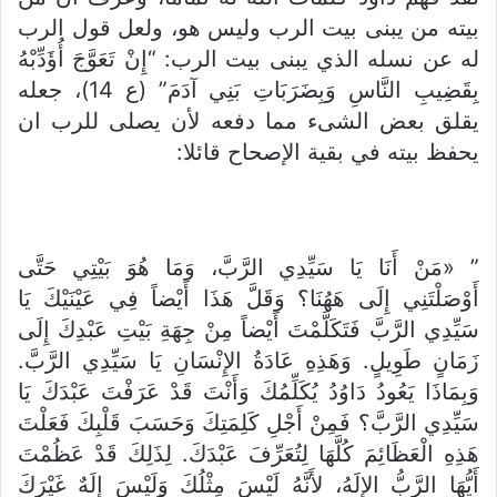
بيته من يبنى بيت الرب وليس هو، ولعل قول الرب
له عن نسله الذي يبنى بيت الرب: “إِنْ تَعَوَّجَ أُؤَدِّبْهُ
بِقَضِيبِ النَّاسِ وَبِضَرَبَاتِ بَنِي آدَمَ” (ع 14)، جعله
يقلق بعض الشىء مما دفعه لأن يصلى للرب ان
يحفظ بيته في بقية الإصحاح قائلا:
” «مَنْ أَنَا يَا سَيِّدِي الرَّبَّ، وَمَا هُوَ بَيْتِي حَتَّى
أَوْصَلْتَنِي إِلَى هَهُنَا؟ وَقَلَّ هَذَا أَيْضاً فِي عَيْنَيْكَ يَا
سَيِّدِي الرَّبَّ فَتَكَلَّمْتَ أَيْضاً مِنْ جِهَةِ بَيْتِ عَبْدِكَ إِلَى
زَمَانٍ طَوِيلٍ. وَهَذِهِ عَادَةُ الإِنْسَانِ يَا سَيِّدِي الرَّبَّ.
وَبِمَاذَا يَعُودُ دَاوُدُ يُكَلِّمُكَ وَأَنْتَ قَدْ عَرَفْتَ عَبْدَكَ يَا
سَيِّدِي الرَّبَّ؟ فَمِنْ أَجْلِ كَلِمَتِكَ وَحَسَبَ قَلْبِكَ فَعَلْتَ
هَذِهِ الْعَظَائِمَ كُلَّهَا لِتُعَرِّفَ عَبْدَكَ. لِذَلِكَ قَدْ عَظُمْتَ
أَيُّهَا الرَّبُّ الإِلَهُ، لأَنَّهُ لَيْسَ مِثْلُكَ وَلَيْسَ إِلَهٌ غَيْرَكَ