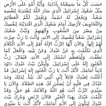
حَسَبَ كُلِّ مَا سَمِعْنَاهُ بِآذَانِنَا. وَأَيَّةُ أُمَّةٍ عَلَى الأَرْضِ
مِثْلُ شَعْبِكَ إِسْرَائِيلَ الَّذِي سَارَ اللَّهُ لِيَفْتَدِيَهُ لِنَفْسِهِ
شَعْباً، وَيَجْعَلَ لَهُ اسْماً، وَيَعْمَلَ لَكُمُ الْعَظَائِمَ
وَالتَّخَاوِيفَ لأَرْضِكَ أَمَامَ شَعْبِكَ الَّذِي افْتَدَيْتَهُ لِنَفْسِكَ
مِنْ مِصْرَ مِنَ الشُّعُوبِ وَآلِهَتِهِمْ. وَثَبَّتَّ شَعْبَكَ
إِسْرَائِيلَ شَعْباً لِنَفْسِكَ إِلَى الأَبَدِ، وَأَنْتَ يَا رَبُّ صِرْتَ
لَهُمْ إِلَهاً. وَالآنَ أَيُّهَا الرَّبُّ الإِلَهُ أَقِمْ إِلَى الأَبَدِ الْكَلاَمَ
الَّذِي تَكَلَّمْتَ بِهِ عَنْ عَبْدِكَ وَعَنْ بَيْتِهِ، وَافْعَلْ كَمَا
نَطَقْتَ. وَلِْيَتَعَظَّمِ اسْمُكَ إِلَى الأَبَدِ، فَيُقَالَ: رَبُّ
الْجُنُودِ إِلَهٌ عَلَى إِسْرَائِيلَ. وَلْيَكُنْ بَيْتُ عَبْدِكَ دَاوُدَ
ثَابِتاً أَمَامَكَ. لأَنَّكَ أَنْتَ يَا رَبَّ الْجُنُودِ إِلَهَ إِسْرَائِيلَ قَدْ
أَعْلَنْتَ لِعَبْدِكَ قَائِلاً إِنِّي أَبْنِي لَكَ بَيْتاً. لِذَلِكَ وَجَدَ
عَبْدُكَ فِي قَلْبِهِ أَنْ يُصَلِّيَ لَكَ هَذِهِ الصَّلاَةَ. وَالآنَ يَا
سَيِّدِي الرَّبَّ أَنْتَ هُوَ اللَّهُ وَكَلاَمُكَ هُوَ حَقٌّ، وَقَدْ
كَلَّمْتَ عَبْدَكَ بِهَذَا الْخَيْرِ. فَالآنَ ارْتَضِ وَبَارِكْ بَيْتَ
عَبْدِكَ لِيَكُونَ إِلَى الأَبَدِ أَمَامَكَ، لأَنَّكَ أَنْتَ يَا سَيِّدِي