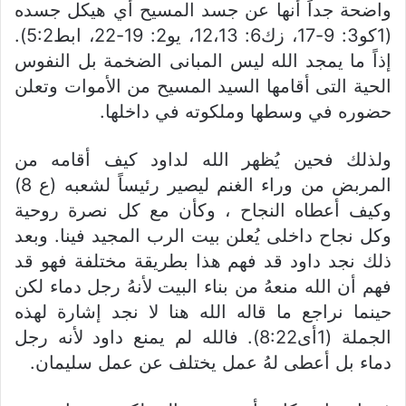
واضحة جداً أنها عن جسد المسيح أي هيكل جسده
(1كو3: 9-17، زك6: 12،13، يو2: 19-22، ابط5:2).
إذاً ما يمجد الله ليس المبانى الضخمة بل النفوس
الحية التى أقامها السيد المسيح من الأموات وتعلن
حضوره في وسطها وملكوته في داخلها.
ولذلك فحين يُظهر الله لداود كيف أقامه من
المربض من وراء الغنم ليصير رئيساً لشعبه (ع 8)
وكيف أعطاه النجاح ، وكأن مع كل نصرة روحية
وكل نجاح داخلى يُعلن بيت الرب المجيد فينا. وبعد
ذلك نجد داود قد فهم هذا بطريقة مختلفة فهو قد
فهم أن الله منعهُ من بناء البيت لأنهُ رجل دماء لكن
حينما نراجع ما قاله الله هنا لا نجد إشارة لهذه
الجملة (1أى8:22). فالله لم يمنع داود لأنه رجل
دماء بل أعطى لهُ عمل يختلف عن عمل سليمان.