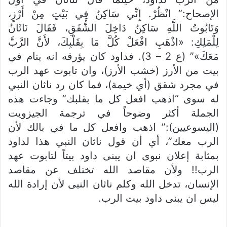
الإصحاح:” انْظُرْ. إِنِّي سَاكِنٌ فِي بَيْتٍ مِنْ أَرْزٍ،
وَتَابُوتُ اللَّهِ سَاكِنٌ دَاخِلَ الشُّقَقِ، فَقَالَ نَاثَانُ
لِلْمَلِكِ: «اذْهَبِ افْعَلْ كُلَّ مَا بِقَلْبِكَ، لأَنَّ الرَّبَّ
مَعَكَ»” (ع 2 – 3). فداود كان يؤرقه انه ينام في
بيت من الأرز (خشب الأرز)، وان تابوت عهد الرب
في مجرد شقق (أي خيمة)، فما كان رد ناثان النبي
له سوى “اذهب افعل كل ما بقلبك” وجاءت هذه
الجملة أكثر وضوحاً في ترجمة الجيزويت
(اليسوعيين):” اذهب وافعل كل ما في بالك لأن
الرب معك”، أي أن قول ناثان النبي هذا لداود
بمثابة إعلان نبوى ان يبنى داود بيتاً لتابوت عهد
الرب!! ولأن مقاصد الله تختلف عن مقاصد
الإنسان، تدخل الله وكلم ناثان النبى لأن إرادة الله
ليس ان يبنى داود بيت الرب.