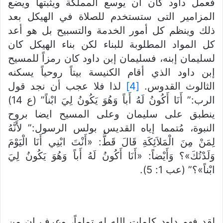
فعمل داود كان أن يوسع المملكة ويثبتها ويضع
المزامير التى ستستخدم للصلاة في الهيكل بعد
ذلك وينظم كل أمور الخدمة والتسبيح بل هو أعد
كل المواد المطلوبة للبناء لكن بناء الهيكل كان
لسليمان إبنه، فسليمان إبن داود كان رمزاً للمسيح
إبن داود الذي أقام الكنيسة بيتاً روحياً يسكنه
الثالوث القدوس.
[4]
لذا فلا عجب أن نجد قول
الرب:” أَنَا أَكُونُ لَهُ أَباً وَهُوَ يَكُونُ لِيَ ابْناً” (ع 14)
ينطبق على سليمان وعلى المسيح ايضا بروح
النبوة، مُتمما إياه القديس بولس الرسول:” لأَنَّهُ
لِمَنْ مِنَ الْمَلاَئِكَةِ قَالَ قَطُّ: «أَنْتَ ابْنِي أَنَا الْيَوْمَ
وَلَدْتُكَ»؟ وَأَيْضاً: «أَنَا أَكُونُ لَهُ أَباً وَهُوَ يَكُونُ لِيَ
ابْناً»؟” (عب 1: 5).
لقد فهم داود كلمات الله له تماماً، وعرف ان من