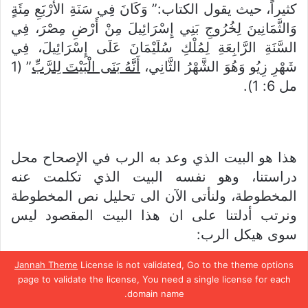
كثيراً، حيث يقول الكتاب:” وَكَانَ فِي سَنَةِ الأَرْبَعِ مِئَةٍ
وَالثَّمَانِينَ لِخُرُوجِ بَنِي إِسْرَائِيلَ مِنْ أَرْضِ مِصْرَ، فِي
السَّنَةِ الرَّابِعَةِ لِمُلْكِ سُلَيْمَانَ عَلَى إِسْرَائِيلَ، فِي
شَهْرِ زِيُو وَهُوَ الشَّهْرُ الثَّانِي،
أَنَّهُ بَنَى الْبَيْتَ لِلرَّبِّ
” (1
مل 6: 1).
هذا هو البيت الذي وعد به الرب في الإصحاح محل
دراستنا، وهو نفسه البيت الذي تكلمت عنه
المخطوطة، ولنأتى الآن الى تحليل نص المخطوطة
ونرتب أدلتنا على ان هذا البيت المقصود ليس
سوى هيكل الرب:
Jannah Theme
License is not validated, Go to the theme options
page to validate the license, You need a single license for each
domain name.
الدليل الأول
يسبوك
تويتر
بينتيريست
واتساب
تيلقرام