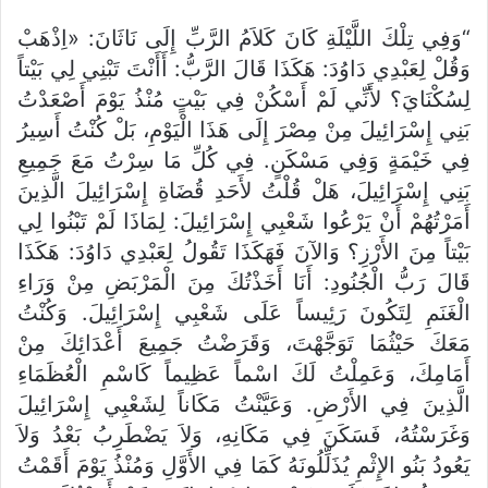
“وَفِي تِلْكَ اللَّيْلَةِ كَانَ كَلاَمُ الرَّبِّ إِلَى نَاثَانَ: «اِذْهَبْ
وَقُلْ لِعَبْدِي دَاوُدَ: هَكَذَا قَالَ الرَّبُّ: أَأَنْتَ تَبْنِي لِي بَيْتاً
لِسُكْنَايَ؟ لأَنِّي لَمْ أَسْكُنْ فِي بَيْتٍ مُنْذُ يَوْمَ أَصْعَدْتُ
بَنِي إِسْرَائِيلَ مِنْ مِصْرَ إِلَى هَذَا الْيَوْمِ، بَلْ كُنْتُ أَسِيرُ
فِي خَيْمَةٍ وَفِي مَسْكَنٍ. فِي كُلِّ مَا سِرْتُ مَعَ جَمِيعِ
بَنِي إِسْرَائِيلَ، هَلْ قُلْتُ لأَحَدِ قُضَاةِ إِسْرَائِيلَ الَّذِينَ
أَمَرْتُهُمْ أَنْ يَرْعُوا شَعْبِي إِسْرَائِيلَ: لِمَاذَا لَمْ تَبْنُوا لِي
بَيْتاً مِنَ الأَرْزِ؟ وَالآنَ فَهَكَذَا تَقُولُ لِعَبْدِي دَاوُدَ: هَكَذَا
قَالَ رَبُّ الْجُنُودِ: أَنَا أَخَذْتُكَ مِنَ الْمَرْبَضِ مِنْ وَرَاءِ
الْغَنَمِ لِتَكُونَ رَئِيساً عَلَى شَعْبِي إِسْرَائِيلَ. وَكُنْتُ
مَعَكَ حَيْثُمَا تَوَجَّهْتَ، وَقَرَضْتُ جَمِيعَ أَعْدَائِكَ مِنْ
أَمَامِكَ، وَعَمِلْتُ لَكَ اسْماً عَظِيماً كَاسْمِ الْعُظَمَاءِ
الَّذِينَ فِي الأَرْضِ. وَعَيَّنْتُ مَكَاناً لِشَعْبِي إِسْرَائِيلَ
وَغَرَسْتُهُ، فَسَكَنَ فِي مَكَانِهِ، وَلاَ يَضْطَرِبُ بَعْدُ وَلاَ
يَعُودُ بَنُو الإِثْمِ يُذَلِّلُونَهُ كَمَا فِي الأَوَّلِ وَمُنْذُ يَوْمَ أَقَمْتُ