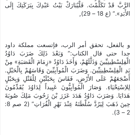
الرَّبَّ قَدْ تَكَلَّمْتَ. فَلْيُبَارَكْ بَيْتُ عَبْدِكَ بِبَرَكَتِكَ إِلَى
الأَبَدِ».” (ع 18 – 29),
و بالفعل، تحقق أمر الرب، فإتسعت مملكة داود
جدا حتى قال الكتاب:” وَبَعْدَ ذَلِكَ ضَرَبَ دَاوُدُ
الْفِلِسْطِينِيِّينَ وَذَلَّلَهُمْ، وَأَخَذَ دَاوُدُ «زِمَامَ الْقَصَبَةِ» مِنْ
يَدِ الْفِلِسْطِينِيِّينَ. وَضَرَبَ الْمُوآبِيِّينَ وَقَاسَهُمْ بِالْحَبْلِ.
أَضْجَعَهُمْ عَلَى الأَرْضِ، فَقَاسَ بِحَبْلَيْنِ لِلْقَتْلِ وَبِحَبْلٍ
لِلاِسْتِحْيَاءِ. وَصَارَ الْمُوآبِيُّونَ عَبِيداً لِدَاوُدَ يُقَدِّمُونَ
هَدَايَا. وَضَرَبَ دَاوُدُ هَدَدَ عَزَرَ بْنَ رَحُوبَ مَلِكَ صُوبَةَ
حِينَ ذَهَبَ لِيَرُدَّ سُلْطَتَهُ عِنْدَ نَهْرِ الْفُرَاتِ” (2 صم 8:
2 – 3).