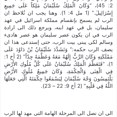
2: 45)، “وَكَانَ الْمَلِكُ سُلَيْمَانُ مَلِكاً عَلَى جَمِيعِ
إِسْرَائِيلَ.” (1 مل 4: 1). وهنا يجب ان نُلاحظ ان
الرب لم يسمح بإنقسام مملكة اسرائيل في عهد
سليمان، بل في عهد ابنه، ويرجع ذلك الى ارادة
الرب في ان يكون عصر سليمان هو عصر هادىء
وسالم لكى يبنى بيت الرب، حتى إستدعى هذا ان
يصف الرب حكمه:” وَتَشَدَّدَ سُلَيْمَانُ بْنُ دَاوُدَ عَلَى
مَمْلَكَتِهِ وَكَانَ الرَّبُّ إِلَهُهُ مَعَهُ وَعَظَّمَهُ جِدّاً” (2 أخ 1:
1)، “فَتَعَظَّمَ الْمَلِكُ سُلَيْمَانُ عَلَى كُلِّ مُلُوكِ الأَرْضِ
فِي الْغِنَى وَالْحِكْمَةِ، وَكَانَ جَمِيعُ مُلُوكِ الأَرْضِ
يَلْتَمِسُونَ وَجْهَ سُلَيْمَانَ لِيَسْمَعُوا حِكْمَتَهُ الَّتِي جَعَلَهَا
اللَّهُ فِي قَلْبِهِ” (2 أخ 9: 22 – 23).
الى ان نصل الى المرحلة الهامة التى مهد لها الرب