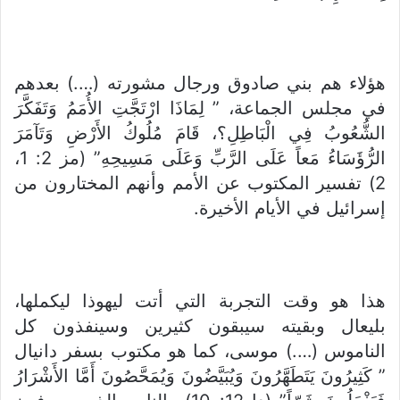
هؤلاء هم بني صادوق ورجال مشورته (….) بعدهم
في مجلس الجماعة، ” لِمَاذَا ارْتَجَّتِ الأُمَمُ وَتَفَكَّرَ
الشُّعُوبُ فِي الْبَاطِلِ؟، قَامَ مُلُوكُ الأَرْضِ وَتَآمَرَ
الرُّؤَسَاءُ مَعاً عَلَى الرَّبِّ وَعَلَى مَسِيحِهِ” (مز 2: 1،
2) تفسير المكتوب عن الأمم وأنهم المختارون من
إسرائيل في الأيام الأخيرة.
هذا هو وقت التجربة التي أتت ليهوذا ليكملها،
بليعال وبقيته سيبقون كثيرين وسينفذون كل
الناموس (….) موسى، كما هو مكتوب بسفر دانيال
” كَثِيرُونَ يَتَطَهَّرُونَ وَيُبَيَّضُونَ وَيُمَحَّصُونَ أَمَّا الأَشْرَارُ