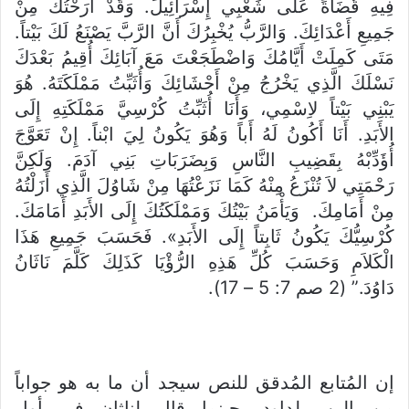
فِيهِ قُضَاةً عَلَى شَعْبِي إِسْرَائِيلَ. وَقَدْ أَرَحْتُكَ مِنْ
جَمِيعِ أَعْدَائِكَ. وَالرَّبُّ يُخْبِرُكَ أَنَّ الرَّبَّ يَصْنَعُ لَكَ بَيْتاً.
مَتَى كَمِلَتْ أَيَّامُكَ وَاضْطَجَعْتَ مَعَ آبَائِكَ أُقِيمُ بَعْدَكَ
نَسْلَكَ الَّذِي يَخْرُجُ مِنْ أَحْشَائِكَ وَأُثَبِّتُ مَمْلَكَتَهُ. هُوَ
يَبْنِي بَيْتاً لاِسْمِي، وَأَنَا أُثَبِّتُ كُرْسِيَّ مَمْلَكَتِهِ إِلَى
الأَبَدِ. أَنَا أَكُونُ لَهُ أَباً وَهُوَ يَكُونُ لِيَ ابْناً. إِنْ تَعَوَّجَ
أُؤَدِّبْهُ بِقَضِيبِ النَّاسِ وَبِضَرَبَاتِ بَنِي آدَمَ. وَلَكِنَّ
رَحْمَتِي لاَ تُنْزَعُ مِنْهُ كَمَا نَزَعْتُهَا مِنْ شَاوُلَ الَّذِي أَزَلْتُهُ
مِنْ أَمَامِكَ. وَيَأْمَنُ بَيْتُكَ وَمَمْلَكَتُكَ إِلَى الأَبَدِ أَمَامَكَ.
كُرْسِيُّكَ يَكُونُ ثَابِتاً إِلَى الأَبَدِ». فَحَسَبَ جَمِيعِ هَذَا
الْكَلاَمِ وَحَسَبَ كُلِّ هَذِهِ الرُّؤْيَا كَذَلِكَ كَلَّمَ نَاثَانُ
دَاوُدَ.” (2 صم 7: 5 – 17).
إن المُتابع المُدقق للنص سيجد أن ما به هو جواباً
من الرب لداود، حينما قال لناثان في أول