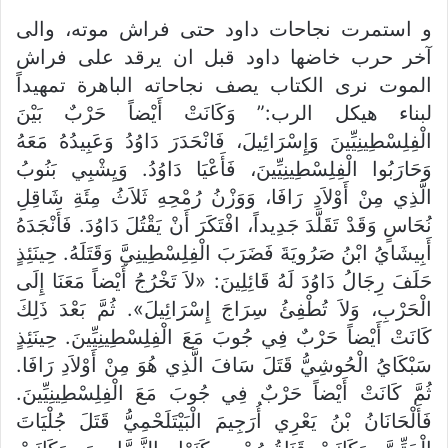
و استمرت نجاحات داود حتى فراش موته، والى
آخر حرب خاضها داود قبل ان يرقد على فراش
الموت نرى الكتاب يصف نجاحاته الباهرة تمهيداً
لبناء هيكل الرب:” وَكَانَتْ أَيْضاً حَرْبٌ بَيْنَ
الْفِلِسْطِينِيِّينَ وَإِسْرَائِيلَ، فَانْحَدَرَ دَاوُدُ وَعَبِيدُهُ مَعَهُ
وَحَارَبُوا الْفِلِسْطِينِيِّينَ، فَأَعْيَا دَاوُدُ. وَيِشْبِي بَنُوبُ
الَّذِي مِنْ أَوْلاَدِ رَافَا، وَوَزْنُ رُمْحِهِ ثَلاَثُ مِئَةِ شَاقِلِ
نُحَاسٍ وَقَدْ تَقَلَّدَ جَدِيداً، افْتَكَرَ أَنْ يَقْتُلَ دَاوُدَ. فَأَنْجَدَهُ
أَبِيشَايُ ابْنُ صَرُويَةَ فَضَرَبَ الْفِلِسْطِينِيَّ وَقَتَلَهُ. حِينَئِذٍ
حَلَفَ رِجَالُ دَاوُدَ لَهُ قَائِلِينَ: «لاَ تَخْرُجُ أَيْضاً مَعَنَا إِلَى
الْحَرْبِ، وَلاَ تُطْفِئُ سِرَاجَ إِسْرَائِيلَ». ثُمَّ بَعْدَ ذَلِكَ
كَانَتْ أَيْضاً حَرْبٌ فِي جُوبَ مَعَ الْفِلِسْطِينِيِّينَ. حِينَئِذٍ
سَبْكَايُ الْحُوشِيُّ قَتَلَ سَافَ الَّذِي هُوَ مِنْ أَوْلاَدِ رَافَا.
ثُمَّ كَانَتْ أَيْضاً حَرْبٌ فِي جُوبَ مَعَ الْفِلِسْطِينِيِّينَ.
فَأَلْحَانَانُ بْنُ يَعْرِي أُرَجِيمَ الْبَيْتَلَحْمِيُّ قَتَلَ جُلْيَاتَ