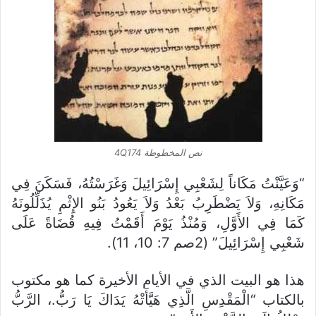
نص المخطوطة 4Q174
“وَعَيَّنْتُ مَكَاناً لِشَعْبِي إِسْرَائِيلَ وَغَرَسْتُهُ، فَسَكَنَ فِي
مَكَانِهِ، وَلاَ يَضْطَرِبُ بَعْدُ وَلاَ يَعُودُ بَنُو الإِثْمِ يُذَلِّلُونَهُ
كَمَا فِي الأَوَّلِ، وَمُنْذُ يَوْمَ أَقَمْتُ فِيهِ قُضَاةً عَلَى
شَعْبِي إِسْرَائِيلَ” (2صم 7: 10، 11).
هذا هو البيت الذي في الأيام الأخيرة كما هو مكتوب
بالكتاب “الْمَقْدِسِ الَّذِي هَيَّأَتْهُ يَدَاكَ يَا رَبُّ.، الرَّبُّ