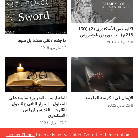
اكليمندس الأسكندرى (2) (150 ـ
215م) – د. موريس تاوضروس
ما جئت لالقي سلاما بل سيفا
14 يوليو، 2016
1 مارس، 2016
الإيمان في الكنيسة الجامعة
العلة ليست بالضرورة سابقة على
المعلول – الحوار الثاني ج6 حول
25 يناير، 2022
الثالوث – القديس كيرلس
الاسكندري
27 أبريل، 2023
Jannah Theme
License is not validated, Go to the theme options