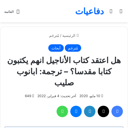
دفاعيات
بحث عن
الوضع المظلم
القائمة
الرئيسية
/
مُترجَم
مُترجَم
أبحاث
هل اعتقد كتاب الأناجيل انهم يكتبون
كتابا مقدسا؟ – ترجمة: ابانوب
صليب
10 مايو، 2020
آخر تحديث: 4 فبراير، 2022
649
فيسبوك
تويتر
لينكدإن
ماسنجر
واتساب