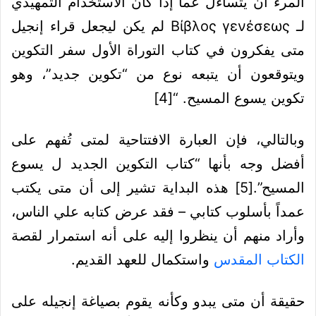
المرء أن يتساءل عما إذا كان الاستخدام التمهيدي
لـ Βίβλος γενέσεως لم يكن ليجعل قراء إنجيل
متى يفكرون في كتاب التوراة الأول سفر التكوين
ويتوقعون أن يتبعه نوع من “تكوين جديد”، وهو
تكوين يسوع المسيح. “
[4]
وبالتالي، فإن العبارة الافتتاحية لمتى تُفهم على
أفضل وجه بأنها “كتاب التكوين الجديد ل يسوع
المسيح”.
[5]
هذه البداية تشير إلى أن متى يكتب
عمداً بأسلوب كتابي – فقد عرض كتابه علي الناس،
وأراد منهم أن ينظروا إليه على أنه استمرار لقصة
الكتاب المقدس
واستكمال للعهد القديم.
حقيقة أن متى يبدو وكأنه يقوم بصياغة إنجيله على