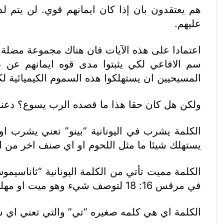
هم يعتقدون بان إذا كان ايمانهم قوي. لن يتم لد
عليهم.
اعتمادا على هذه الآيات فان هناك مجموعة مضلة 
سم الافاعي لكي يثبتوا مدى قوه ايمانهم عن 
المسيحيين ان يستهلكوا هذه السموم الكيميائية لكي
ولكن هل كان حقا هذا ما قصده الرب يسوع؟ دعنا ن
الكلمة يشرب في اليونانية “بينو” تعني يشرب
يستهلك شيئا ما مثل اللحوم او اي صنف اخر من ا
الكلمة مميت تأتي من الكلمة اليونانية “ثاناسيم
في مرقس 16: 18 لتوصف شيء وهو ميت او مهلك او قاتل.
الكلمة اي هي كلمه صغيره “تي” والتي تعني اي 