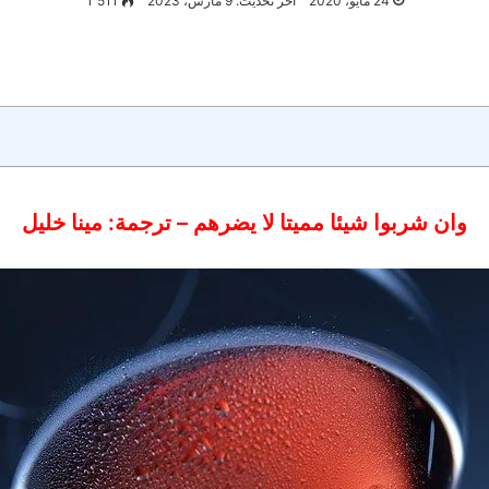
24 مايو، 2020
آخر تحديث: 9 مارس، 2023
1٬511
وان شربوا شيئا مميتا لا يضرهم – ترجمة: مينا خليل