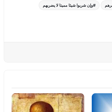
رهم
وإن شربوا شيئا مميتا لا يضربهم