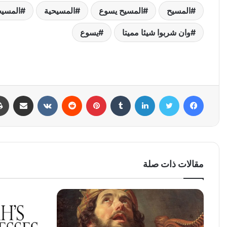
المسيح
المسيح يسوع
المسيحية
المسيح
وان شربوا شيئا مميتا
يسوع
فيسبوك
تويتر
لينكدإن
بينتيريست
مشاركة عبر البري
مقالات ذات صلة