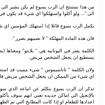
من هذا نستنتج ان الرب يسوع لم يكن يشير الى ا
الى “… ولو أكلوا واستهلكوا اي شيء قد يكون ف
يكمل الرب يسوع قائلا إذا استهلك المؤمنين اي شي
فان هذه المادة المهلكة ” لا تصيبهم بضرر “.
الكلمة يضر في اليونانية هي ” بلابتو” ومعناها
يستطيع ان يجعل الشخص مريض.
ولان الكلمة ” ثاناسيموس ” شيء مميت قد استخد
اي شيء من الممكن ان يجعل الشخص مريض فان ه
تذكر ان الرب يسوع يتكلم عن اتباعه الذي سو
بالإنجيل الي اماكن جديده تعني انهم سوف يأكلوا
اعدادها للطعام او إذا كانت المطابخ التي تم الطه