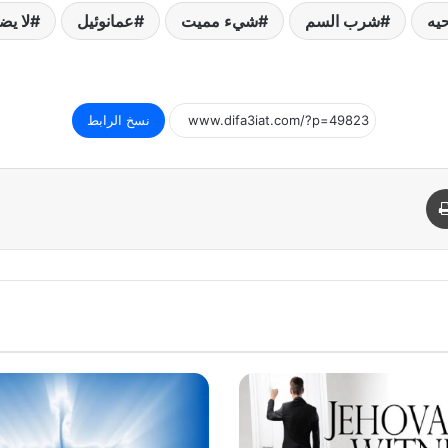
يه
شرب السم
شيء مميت
عمانوئيل
لا يض
نسخ الرابط
د
طباعة