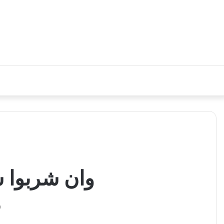
وان شربوا ش
و