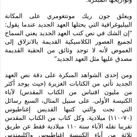
ويعلق جون ريك مونتغومري على المكانة
البيليوغرافية التي يحتلها العهد الجديد عندما يقول:
“إن الشك في نص كتب العهد الجديد يعني السماح
لجميع العصور الكلاسيكية القديمة بالانزلاق إلى
الغموض لأنه لا توجد وثائق من الحقبة القديمة
مصدق عليها مثل العهد الجديد”
ومن إحدى الشواهد المبكرة على دقة نص العهد
الجديد تأتي من الكتابات الغزيرة (حيث يوجد أكثر
من مليون اقتباس من الكتاب المقدس) لآباء
الكنيسة الأولى. على سبيل المثال، السبع رسائل
التي نجت والتي كتبها القديس إغناطيوس
(٧٠-١١٠) ميلادية. وكل كتاب من الكتاب المقدس
تقريبا نقله الآباء سنة ١١٠ ميلادية فقط عن طريق
ثلاثة من آباء الكنيسة إغناطيوس وإكليمندس