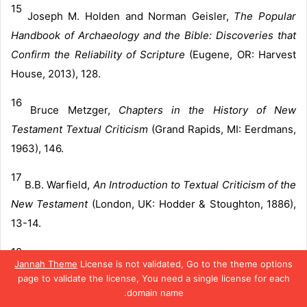
15
Joseph M. Holden and Norman Geisler,
The Popular
Handbook of Archaeology and the Bible: Discoveries that
Confirm the Reliability of Scripture
(Eugene, OR: Harvest
House, 2013), 128.
16
Bruce Metzger,
Chapters in the History of New
Testament Textual Criticism
(Grand Rapids, MI: Eerdmans,
1963), 146.
17
B.B. Warfield,
An Introduction to Textual Criticism of the
New Testament
(London, UK: Hodder & Stoughton, 1886),
13-14.
18
Brooke Foss Westcott, Fenton John Anthony Hort, and
Jannah Theme
License is not validated, Go to the theme options
W.J. Hickie,
The New Testament in the Original Greek
page to validate the license, You need a single license for each
domain name.
(New York, NY: Macmillan Co., 1951), 2.2.
يسبوك
تويتر
بينتيريست
واتساب
تيلقرام