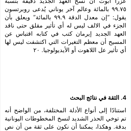
عزرا ابوت أن نسخ العهد الجديد دقيقة بنسبة
٩٩.٧٥ بالمائة وعالم آخر يوناني يُدعى روبرتسون
يقول: “إن معدل الدقة ٩٩.٩ بالمائة” ويعلق بأن
الجزء في الالف ليس له أي تأثير مقلق حتى ناقد
العهد الجديد إيرمان كتب في كتابه اقتباس عن
المسيح أن معظم التغيرات التي اكتشفت ليس لها
أي تأثير عل اللاهوت أو الأيديولوجيا. ٢٠
4. الثقة في نتائج البحث
استنادًا إلى أنواع الأدلة المختلفة، من الواضح أنه
تم توخي الحذر الشديد لنسخ المخطوطات اليونانية
بدقة. وهكذا، يمكننا أن نكون على ثقة من أن نص