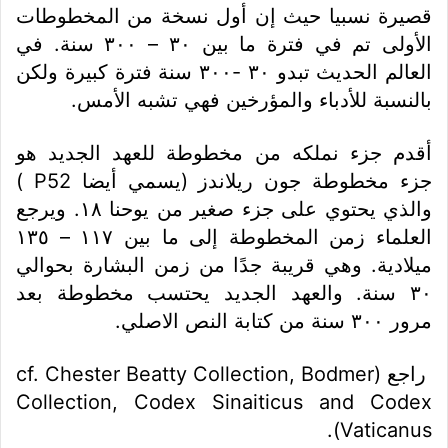
قصيرة نسبيا حيث إن أول نسخة من المخطوطات
الأولى تم في فترة ما بين ٣٠ – ٣٠٠ سنة. في
العالم الحديث تبدو ٣٠ -٣٠٠ سنة فترة كبيرة ولكن
بالنسبة للأدباء والمؤرخين فهي تشبه الأمس.
أقدم جزء نملكه من مخطوطة للعهد الجديد هو
جزء مخطوطة جون ريلاندز (يسمي أيضا P52 )
والذي يحتوي على جزء صغير من يوحنا ١٨. ويرجع
العلماء زمن المخطوطة إلى ما بين ١١٧ – ١٣٥
ميلادية. وهي قريبة جدًا من زمن البشارة بحوالي
٣٠ سنة. والعهد الجديد يحتسب مخطوطة بعد
مرور ٣٠٠ سنة من كتابة النص الاصلي.
راجع (cf. Chester Beatty Collection, Bodmer
Collection, Codex Sinaiticus and Codex
Vaticanus).