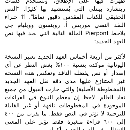
ظهرت فيها على الإطلاق، ونستخدم كلمات
ريتشارد بينتلي التي يُستشهد بها كثيرًا. “النص
الحقيقي للكتاب المقدس دقيق تمامًا”. 11 خبراء
النقد النصي موريس أ. روبنسون وويليام جي
يلاحظ Pierpont الحالة التالية التي نجد فيها نص
العهد الجديد:
لأكثر من أربعة أخماس العهد الجديد تعتبر النسخة
اليونانية موكده بنسبة ١٠٠% بغض النظر عن أي
إصدار أو نص يفضله الناقد وتعكس هذه النسخة
غير المتنازع عليها مدى دقة نقل العهد الجديد
(المخطوطة الأصلية) والتي حازت القبول من جميع
نقاد العالم. لاحظ إن معظم التنوع في القراءات
الموجودة في المخطوطات تافهة أو غير القابلة
للترجمة لا تؤثر في النص فقط. ما يقرب من ٤٠٠
إلى ٦٠٠ قراءة متغيرة فقط تؤثر على المعنى
الانتقالي في العهد الجديد بأكمله.