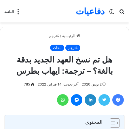
دفاعيات
بحث
الوضع
القائمة
عن
المظلم
الرئيسية
/
مُترجَم
مُترجَم
أبحاث
هل تم نسخ العهد الجديد بدقة
بالغة؟ – ترجمة: ايهاب بطرس
2 يونيو، 2020
آخر تحديث: 14 فبراير، 2022
785
فيسبوك
تويتر
لينكدإن
ماسنجر
واتساب
المحتوى