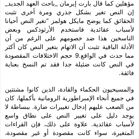
مؤهلين كما قال بارت إيرمان _باحث العهد الجديد_
إن النص تغير بشكل جذري ومرة أخرى تثبت
الحقائق كما يوضح مايكل هولمز “تغير النص أحيانا
لأسباب عقائدية فاستخدم الأرثوذكس وبعض
الناسخين هذا ضد خصومهم على الرغم من أن
الأدلة الباقية تثبت أن الاتهام بتغير النص كان أكثر
مما حدث في الواقع.9 حجم الاختلافات المقصودة
في النص كانت ضئيلة جدا فقد تم النسخ بعناية
فائقة.
والمسيحيون الحكماء والقادة، الذين كانوا مشتتين
في جميع أنحاء الإمبراطورية الرومانية بأكملها، كان
من الصعب عليهم إدخال تغييرات ضارة. ببساطة لا
يوجد دليل على تغيير النص على نطاق واسع
لأسباب عقائدية. علاوة على ذلك، فإن القراءات
المتغيرة، سواء كانت مقصودة أو غير مقصودة،