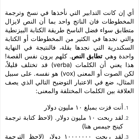
أي إن كانت التدابير التي نأخذها في نسخ وترجمة
المخطوطات فان الناتج واحد بما أن النص لايزال
متطابق سواء فضل الناسخ طريقة الكتابة البيزنطية
والتي نجدها في الكثير من المخطوطات أو الكتابة
السكندرية التي نجدها بقلة، فالنتيجة في النهاية
واحدة وهي
تطابق النص
. كلهم يرون نفس القصة!
هذا يعني أن الكلمات (verba) قد تختلف قليلاً،
لكن الصوت أو المعنى (vox) هو نفسه. على سبيل
المثال، ضع في الاعتبار التوضيح التالي الذي يصف
العلاقة بين الكلمات المختلفة والمعنى:
أنت فزت بمبلغ ١٠ مليون دولار
لقد ربحت ١٠ مليون دولار. (لاحظ كتابة ترجمة
كينج جيمس هنا)
لقد ربحت ١٠٠٠٠٠٠٠ دولار (لاحظ الترجمة