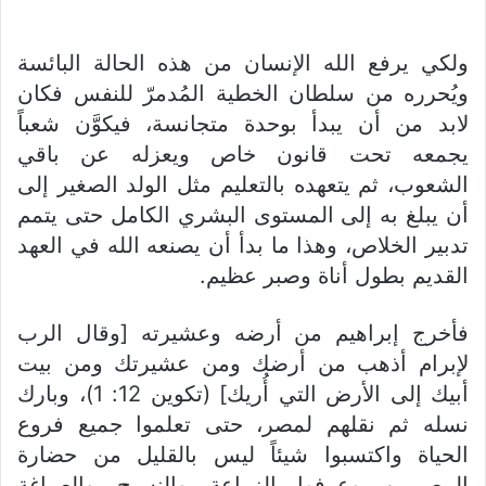
ولكي يرفع الله الإنسان من هذه الحالة البائسة
ويُحرره من سلطان الخطية المُدمرّ للنفس فكان
لابد من أن يبدأ بوحدة متجانسة، فيكوَّن شعباً
يجمعه تحت قانون خاص ويعزله عن باقي
الشعوب، ثم يتعهده بالتعليم مثل الولد الصغير إلى
أن يبلغ به إلى المستوى البشري الكامل حتى يتمم
تدبير الخلاص، وهذا ما بدأ أن يصنعه الله في العهد
القديم بطول أناة وصبر عظيم.
فأخرج إبراهيم من أرضه وعشيرته [وقال الرب
لإبرام أذهب من أرضك ومن عشيرتك ومن بيت
أبيك إلى الأرض التي أُريك] (تكوين 12: 1)، وبارك
نسله ثم نقلهم لمصر، حتى تعلموا جميع فروع
الحياة واكتسبوا شيئاً ليس بالقليل من حضارة
المصريين وعرفوا الزراعة والنسيج والصباغة