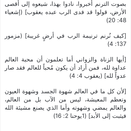
بصوت الترنم أخبروا، نادوا بهذا، شيعوه إلى أقصى
الأرض، قولوا قد فدى الرب عبده يعقوب] (إشعياء
48: 20)
[كيف نُرنم ترنيمة الرب في أرضٍ غريبة] (مزمور
137: 4)
[أيها الزناة والزواني أما تعلمون أن محبة العالم
عداوة لله، فمن أراد أن يكون مُحباً للعالم فقد صار
عدواً لله] (يعقوب 4: 4)
[لأن كل ما في العالم شهوة الجسد وشهوة العيون
وتعظم المعيشة، ليس من الآب بل من العالم،
والعالم يمضي وشهوته وأما الذي يصنع مشيئة الله
فيثبت إلى الأبد] (1يوحنا 2: 16)