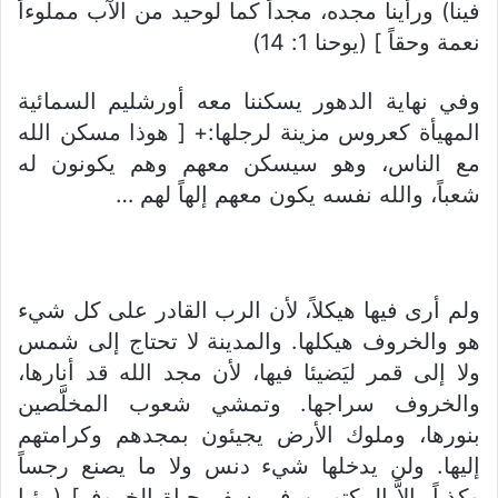
فينا) ورأينا مجده، مجداً كما لوحيد من الآب مملوءاً
نعمة وحقاً ] (يوحنا 1: 14)
وفي نهاية الدهور يسكننا معه أورشليم السمائية
المهيأة كعروس مزينة لرجلها:+ [ هوذا مسكن الله
مع الناس، وهو سيسكن معهم وهم يكونون له
شعباً، والله نفسه يكون معهم إلهاً لهم …
ولم أرى فيها هيكلاً، لأن الرب القادر على كل شيء
هو والخروف هيكلها. والمدينة لا تحتاج إلى شمس
ولا إلى قمر ليَضيئا فيها، لأن مجد الله قد أنارها،
والخروف سراجها. وتمشي شعوب المخلَّصين
بنورها، وملوك الأرض يجيئون بمجدهم وكرامتهم
إليها. ولن يدخلها شيء دنس ولا ما يصنع رجساً
وكذباً، إلاَّ المكتوبين في سفر حياة الخروف] (رؤيا