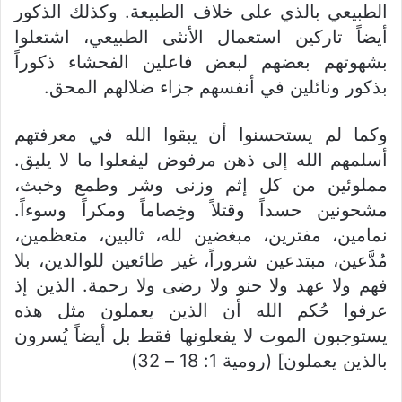
الطبيعي بالذي على خلاف الطبيعة. وكذلك الذكور
أيضاً تاركين استعمال الأنثى الطبيعي، اشتعلوا
بشهوتهم بعضهم لبعض فاعلين الفحشاء ذكوراً
بذكور ونائلين في أنفسهم جزاء ضلالهم المحق.
وكما لم يستحسنوا أن يبقوا الله في معرفتهم
أسلمهم الله إلى ذهن مرفوض ليفعلوا ما لا يليق.
مملوئين من كل إثم وزنى وشر وطمع وخبث،
مشحونين حسداً وقتلاً وخِصاماً ومكراً وسوءاً.
نمامين، مفترين، مبغضين لله، ثالبين، متعظمين،
مُدَّعين، مبتدعين شروراً، غير طائعين للوالدين، بلا
فهم ولا عهد ولا حنو ولا رضى ولا رحمة. الذين إذ
عرفوا حُكم الله أن الذين يعملون مثل هذه
يستوجبون الموت لا يفعلونها فقط بل أيضاً يُسرون
بالذين يعملون] (رومية 1: 18 – 32)