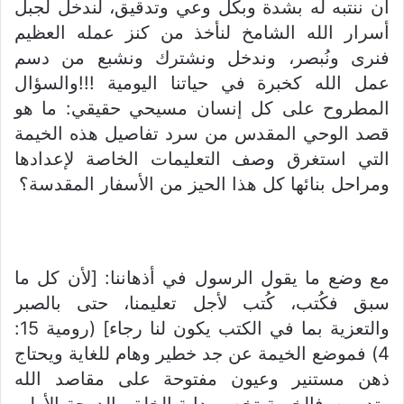
أن ننتبه له بشدة وبكل وعي وتدقيق، لندخل لجبل
أسرار الله الشامخ لنأخذ من كنز عمله العظيم
فنرى ونُبصر، وندخل ونشترك ونشبع من دسم
عمل الله كخبرة في حياتنا اليومية !!!والسؤال
المطروح على كل إنسان مسيحي حقيقي: ما هو
قصد الوحي المقدس من سرد تفاصيل هذه الخيمة
التي استغرق وصف التعليمات الخاصة لإعدادها
ومراحل بنائها كل هذا الحيز من الأسفار المقدسة؟
مع وضع ما يقول الرسول في أذهاننا: [لأن كل ما
سبق فكُتب، كُتب لأجل تعليمنا، حتى بالصبر
والتعزية بما في الكتب يكون لنا رجاء] (رومية 15:
4) فموضع الخيمة عن جد خطير وهام للغاية ويحتاج
ذهن مستنير وعيون مفتوحة على مقاصد الله
وتدبيره، فالخيمة تخص بداية الخلق بالدرجة الأولى