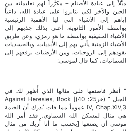
ميَّلاً إلى عبادة الأصنام – مكرَّراً لهم تعليماته بين
الحين والآخر لكي يثابروا على عبادة الله، داعياً
إياهم إلى الأشياء التي لها الأهمية الرئيسية
بواسطة الأمور الثانوية، أعني بذلك جذبهم إلى
الأشياء الحقيقية بواسطة ما هو رمزي، وعن طريق
الأشياء الزمنية يأتي بهم إلى الأبديات، وبالجسديات
يقودهم إلى الروحيات، ومن الأرضيات يرفعهم إلى
السمائيات، كما قال لموسى:
” أنظر فاصنعها على مثالها الذي أُظهر لك في
الجبل ” (خر25: 40)] Against Heresies, Book
IV, Chap.XIV,3 عموماً مما فات نُدرك أن الخيمة
هي مثال لمسكن الله السماوي، فقد أمر الله
موسى أن يصنعها [بحسب ما أنا أُريك من مثال