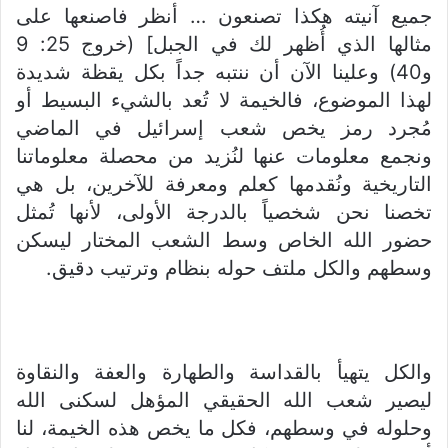
جميع آنيته هكذا تصنعون … أنظر فاصنعها على
مثالها الذي أُظهر لك في الجبل] (خروج 25: 9
و40) وعلينا الآن أن ننتبه جداً بكل يقظة شديدة
لهذا الموضوع، فالخيمة لا تُعد بالشيء البسيط أو
مُجرد رمز يخص شعب إسرائيل في الماضي
ونجمع معلومات عنها لنُزيد من محصلة معلوماتنا
التاريخية ونُقدمها كعلم ومعرفة للآخرين، بل هي
تخصنا نحن شخصياً بالدرجة الأولى، لأنها تُمثل
حضور الله الخاص وسط الشعب المختار ليسكن
وسطهم والكل ملتف حوله بنظام وترتيب دقيق.
والكل يتهيأ بالقداسة والطهارة والعفة والنقاوة
ليصير شعب الله الحقيقي المؤهل لسكنى الله
وحلوله في وسطهم، فكل ما يخص هذه الخيمة، لنا