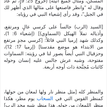
المسكن، ومثال جميع آنيته] (خروج 25: 9)، ثم عاد
وقال له “وانظر فاصنعها على مثالها الذي أُظهر لك
في الجبل”، وقد رأى إشعياء النبي في رؤياه:
[السيد (الرب) جالساً على كرسي عالٍ ومرتفع،
وأذياله تملأ الهيكل (السماوي)] (إشعياء 6: 1)،
وكذلك شهد إرميا النبي قائلاً: [كرسي مجدٍ مرتفع
من الابتداء هو موضع مقدسنا] (إرميا 17: 12)،
وحزقيال النبي أيضاً يصور لنا في رؤيته: السماوات
مفتوحة، وشبه عرش جالس عليه إنسان وحوله
كائنات مُجنَّحة ذات أوجه أربعة.
والمنظر كله [مثل منظر نار ولها لمعان من حولها،
كمنظر القوس التي في
السحاب
يوم مطر، هكذا
منظر اللمعان من حوله. هذا منظر شبه مجد الرب]