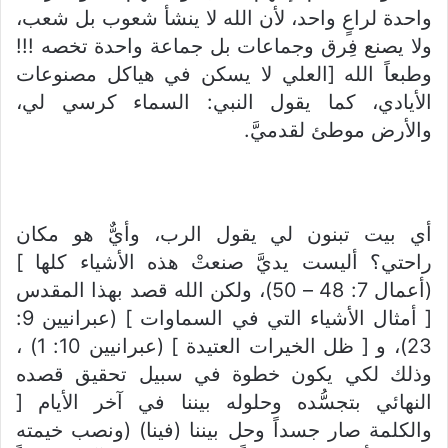
واحدة لراعٍ واحد، لأن الله لا ينشأ شعوب بل شعب،
ولا يصنع فِرق وجماعات بل جماعة واحدة تخصه !!!
وطبعاً الله [العلي لا يسكن في هياكل مصنوعات
الأيادي، كما يقول النبي: السماء كرسي لي،
والأرض موطئ لقدميَّ.
أي بيت تبنون لي يقول الرب، وأيٌّ هو مكان
راحتي؟ أليست يديَّ صنعتْ هذه الأشياء كلها ]
(أعمال 7: 48 – 50)، ولكن الله قصد بهذا المقدس
[ أمثال الأشياء التي في السماوات ] (عبرانيين 9:
23)، و [ ظل الخيرات العتيدة ] (عبرانيين 10: 1) ،
وذلك لكي يكون خطوة في سبيل تحقيق قصده
النهائي بتجسُّده وحلوله بيننا في آخر الأيام [
والكلمة صار جسداً وحل بيننا (فينا) (ونصب خيمته