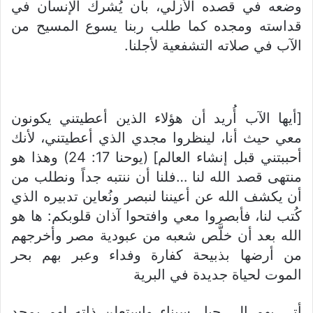
وضعه في قصده الأزلي، بأن يُشرك الإنسان في
قداسته ومجده كما طلب ربنا يسوع المسيح من
الآب في صلاته التشفعية لأجلنا.
[أيها الآب أُريد أن هؤلاء الذين أعطيتني يكونون
معي حيث أنا، لينظروا مجدي الذي أعطيتني، لأنك
أحببتني قبل إنشاء العالم] (يوحنا 17: 24) وهذا هو
منتهى قصد الله لنا …فلنا أن ننتبه جداً ونطلب من
أن يكشف الله عن أعيننا لنبصر ونُعاين تدبيره الذي
كُتب لنا، فأبصروا معي وافتحوا آذان قلوبكم: ها هو
الله بعد أن خلَّص شعبه من عبودية مصر وأخرجهم
من أرضها بذبيحة كفارة وفداء وعبر بهم بحر
الموت لحياة جديدة في البرية
أتى بهم إلى جبل سيناء واستعلن ذاته لهم بمجد