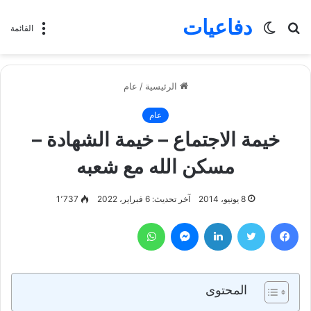
دفاعيات
بحث
الوضع
القائمة
عن
المظلم
الرئيسية
/
عام
عام
خيمة الاجتماع – خيمة الشهادة –
مسكن الله مع شعبه
8 يونيو، 2014
آخر تحديث: 6 فبراير، 2022
1٬737
فيسبوك
تويتر
لينكدإن
ماسنجر
واتساب
المحتوى