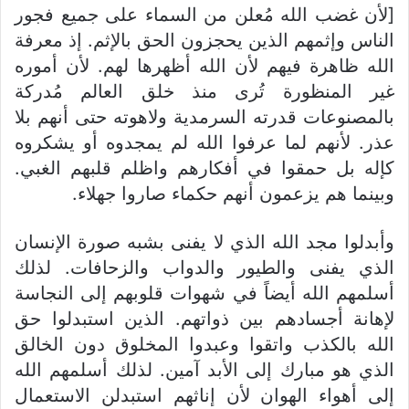
[لأن غضب الله مُعلن من السماء على جميع فجور
الناس وإثمهم الذين يحجزون الحق بالإثم. إذ معرفة
الله ظاهرة فيهم لأن الله أظهرها لهم. لأن أموره
غير المنظورة تُرى منذ خلق العالم مُدركة
بالمصنوعات قدرته السرمدية ولاهوته حتى أنهم بلا
عذر. لأنهم لما عرفوا الله لم يمجدوه أو يشكروه
كإله بل حمقوا في أفكارهم واظلم قلبهم الغبي.
وبينما هم يزعمون أنهم حكماء صاروا جهلاء.
وأبدلوا مجد الله الذي لا يفنى بشبه صورة الإنسان
الذي يفنى والطيور والدواب والزحافات. لذلك
أسلمهم الله أيضاً في شهوات قلوبهم إلى النجاسة
لإهانة أجسادهم بين ذواتهم. الذين استبدلوا حق
الله بالكذب واتقوا وعبدوا المخلوق دون الخالق
الذي هو مبارك إلى الأبد آمين. لذلك أسلمهم الله
إلى أهواء الهوان لأن إناثهم استبدلن الاستعمال