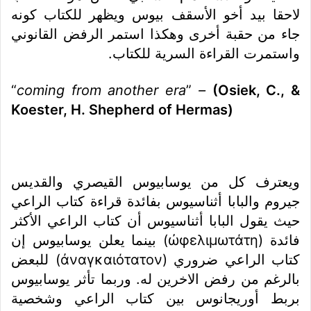
لاحقا بيد أخو الأسقف بيوس ويظهر للكتاب كونه
جاء من حقبة أخرى وهكذا استمر الرفض القانوني
واستمرت القراءة السرية للكتاب.
“
coming from another era
”
–
(Osiek, C., &
Koester, H. Shepherd of Hermas)
ويعترف كل من يوسابيوس القيصري والقديس
جيروم والبابا أثناسيوس بفائدة قراءة كتاب الراعي
حيث يقول البابا أثناسيوس أن كتاب الراعي الأكثر
فائدة (ὠφελιμωτάτη) بينما يعلن يوسابيوس إن
كتاب الراعي ضروري (ἀναγκαιότατον) للبعض
بالرغم من رفض الاخرين له. وربما تأثر يوسابيوس
بربط أوريجانوس بين كتاب الراعي وشخصية