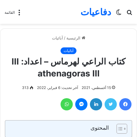
دفاعيات
بحث
الوضع
القائمة
عن
المظلم
الرئيسية
/
آبائيات
آبائيات
كتاب الراعي لهرماس – اعداد: lll
athenagoras lll
15 أغسطس، 2021
آخر تحديث: 6 فبراير، 2022
313
فيسبوك
تويتر
لينكدإن
ماسنجر
واتساب
المحتوى