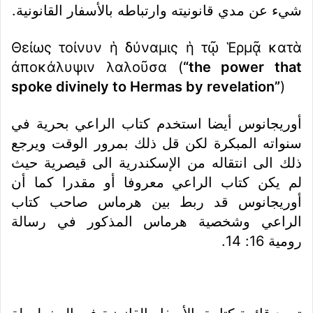
شيء عن مدي قانونيته وارتباطه بالأسفار القانونية.
Θείως τοίνυν ἡ δύναμις ἡ τῷ Ἑρμᾷ κατὰ
ἀποκάλυψιν λαλοῦσα (
“the power that
spoke divinely to Hermas by revelation”
)
أوريجانوس أيضا استخدم كتاب الراعي بحرية في
سنواته المبكرة لكن قل ذلك بمرور الوقت ويرجع
ذلك الى انتقاله من الإسكندرية الى قيصرية حيث
لم يكن كتاب الراعي معروفا أو مقدرا كما أن
أوريجانوس قد ربط بين هرماس صاحب كتاب
الراعي وشخصية هرماس المذكور في رسالة
رومية 16: 14.