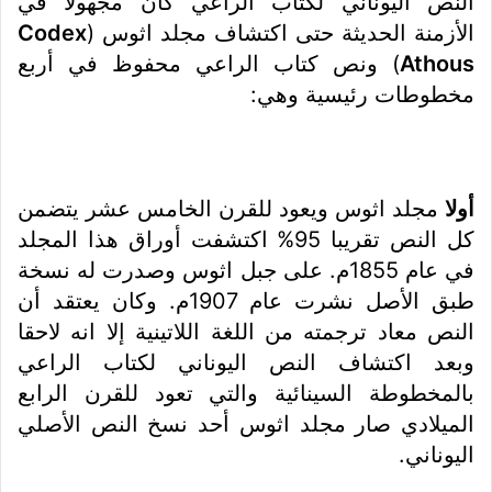
النص اليوناني لكتاب الراعي كان مجهولا في
الأزمنة الحديثة حتى اكتشاف مجلد اثوس (
Codex
Athous
) ونص كتاب الراعي محفوظ في أربع
مخطوطات رئيسية وهي:
أولا
مجلد اثوس ويعود للقرن الخامس عشر يتضمن
كل النص تقريبا 95% اكتشفت أوراق هذا المجلد
في عام 1855م. على جبل اثوس وصدرت له نسخة
طبق الأصل نشرت عام 1907م. وكان يعتقد أن
النص معاد ترجمته من اللغة اللاتينية إلا انه لاحقا
وبعد اكتشاف النص اليوناني لكتاب الراعي
بالمخطوطة السينائية والتي تعود للقرن الرابع
الميلادي صار مجلد اثوس أحد نسخ النص الأصلي
اليوناني.