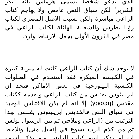
الذي يدعو شخصا يسمى هرماس بانه “بكر
الشرير” لكن سياق النص غامض ولا يهاجم كتاب
الراعي مباشرة ولكن بسبب الأصل المصري لكتاب
رؤيا بطرس والشعبية الهائلة لكتاب الراعي في
مصر في القرون الأولى يجعل الارتباط وارد.
لا يوجد شك أن كتاب الراعي كانت له منزلة كبيرة
في الكنيسة المبكرة فقد استخدم في الصلوات
الكنسية الليتورجية في بعض الاماكن فنجد ان
ايرينيئوس يقتبس من كتاب الراعي ويقدمه ككتاب
مقدس (γραφη) إلا انه لم يكن الاقتباس الوحيد
في سياق النص فالقديس ايرينيئوس يقتبس بهذا
الترتيب من (الراعي وملاخي ثم من الرسول بولس
ثم من كلام الرب يسوع في إنجيل متى) ونلاحظ
انه لم يذكر اسم كتاب الراعي ولم يذكر اسمه