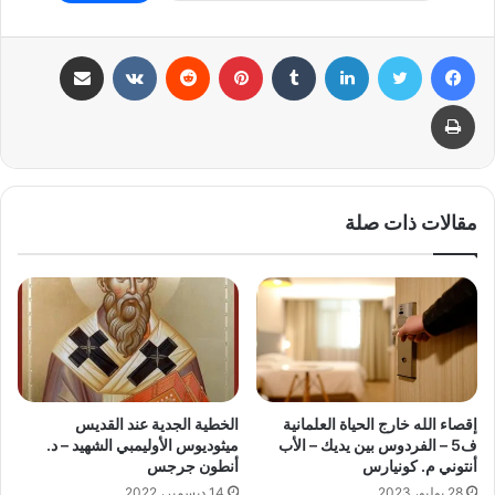
فيسبوك
تويتر
لينكدإن
بينتيريست
مشاركة عبر البريد
طباعة
مقالات ذات صلة
إقصاء الله خارج الحياة العلمانية
الخطية الجدية عند القديس
ف5 – الفردوس بين يديك – الأب
ميثوديوس الأوليمبي الشهيد – د.
أنتوني م. كونيارس
أنطون جرجس
28 يوليو، 2023
14 ديسمبر، 2022