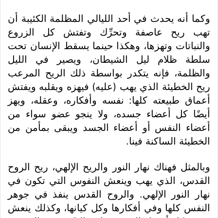
وكما أنه يحدث في أحد الليالي المظلمة الكئيبة أن
تهب ريح عاصفة وتحرِّك وتفتش كل الزروع
والنباتات وتهزها، وهكذا حينما يسقط الإنسان تحت
سلطة ظلام ليل الشيطان، ويصير في الليل
والظلمة، فإنه يتكدر بواسطة ذلك الريح المرعب
ريح الخطيئة الذي يهب (عليه) فيهزه ويقلبه ويفتش
أعماق طبيعته كلها: نفسه وأفكاره، وعقله، ويهز
أيضًا كل أعضاء جسده، ولا ينجو عضو سواء من
أعضاء النفس أو أعضاء الجسد ويبقى بمأمن من
الخطيئة الساكنة فينا.
وبالمثل فهناك نهار النور والريح الإلهي، ريح الروح
القدس، الذي يهب وينعش النفوس التي تكون في
نهار النور الإلهي. والروح القدس ينفذ في جوهر
النفس كلها وفي أفكارها وكل كيانها، وكذلك ينعش