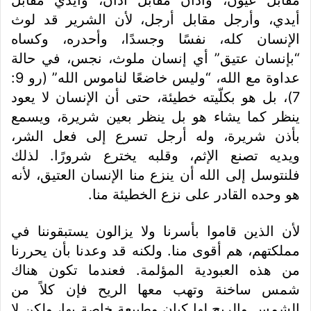
مقابل عيون، وآذان مقابل آذان، وأيدي مقابل
أيدي، وأرجل مقابل أرجل، لأن الشرير قد لوث
الإنسان كله، نفسًا وجسدًا، وأحدره، وكساه
“بإنسان عتيق” أي إنسان ملوث، نجس، في حالة
عداوة مع الله، “وليس خاضعًا لناموس الله” (رو 9:
7)، بل هو بكلّيته خطيئة، حتى أن الإنسان لا يعود
ينظر كما يشاء هو بل ينظر بعين شريرة، ويسمع
بأذن شريرة، وله أرجل تسرع إلى فعل الشر،
ويديه تصنع الإثم، وقلبه يخترع شرورًا. لذلك
فلنتوسل إلى الله أن ينزع منا الإنسان العتيق، لأنه
هو وحده القادر على نزع الخطيئة منا.
لأن الذين قاموا بأسرنا ولا يزالون يستبقوننا في
مملكتهم، هم أقوى منا. ولكنه قد وعدنا بأن يحررنا
من هذه العبودية المؤلمة. فعندما تكون هناك
شمس ساخنة وتهب معها الريح فإن كلاً من
الشمس والريح لها كيان وطبيعة خاصة بها، ولكن لا