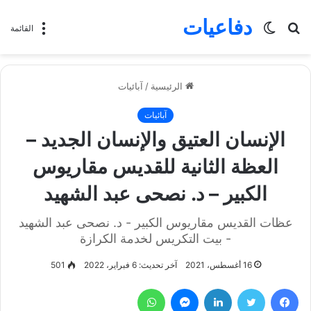
دفاعيات
بحث
الوضع
القائمة
عن
المظلم
الرئيسية
/
آبائيات
آبائيات
الإنسان العتيق والإنسان الجديد –
العظة الثانية للقديس مقاريوس
الكبير – د. نصحى عبد الشهيد
عظات القديس مقاريوس الكبير - د. نصحى عبد الشهيد
- بيت التكريس لخدمة الكرازة
16 أغسطس، 2021
آخر تحديث: 6 فبراير، 2022
501
فيسبوك
تويتر
لينكدإن
ماسنجر
واتساب