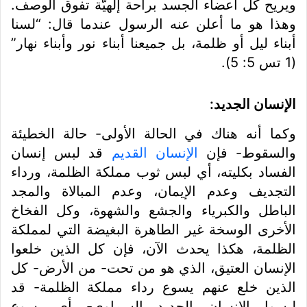
ويريح كل أعضاء الجسد براحة إلهيّة تفوق الوصف.
وهذا هو ما أعلن عنه الرسول عندما قال: “لسنا
أبناء ليل أو ظلمة، بل جميعنا أبناء نور وأبناء نهار”
(1 تس 5: 5).
الإنسان الجديد:
وكما أنه هناك في الحالة الأولى- حالة الخطيئة
والسقوط- فإن
الإنسان القديم
قد لبس إنسان
الفساد بكليته، أي لبس ثوب مملكة الظلمة، ورداء
التجديف وعدم الإيمان، وعدم المبالاة والمجد
الباطل والكبرياء والجشع والشهوة، وكل الفخاخ
الأخرى الوسخة غير الطاهرة البغيضة التي لمملكة
الظلمة، هكذا يحدث الآن، فإن كل الذين خلعوا
الإنسان العتيق، الذي هو من تحت- من الأرض- كل
الذين خلع عنهم يسوع رداء مملكة الظلمة- قد
لبسوا الإنسان الجديد السماوي- أي يسوع