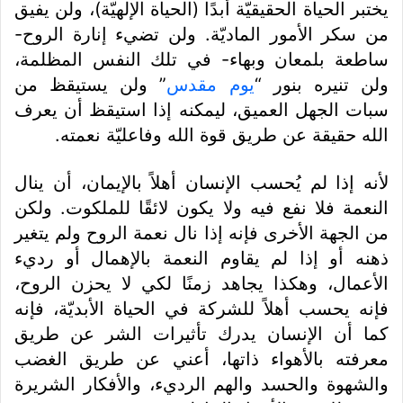
يختبر الحياة الحقيقيّة أبدًا (الحياة الإلهيّة)، ولن يفيق
من سكر الأمور الماديّة. ولن تضيء إنارة الروح-
ساطعة بلمعان وبهاء- في تلك النفس المظلمة،
ولن تنيره بنور “
يوم مقدس
” ولن يستيقظ من
سبات الجهل العميق، ليمكنه إذا استيقظ أن يعرف
الله حقيقة عن طريق قوة الله وفاعليّة نعمته.
لأنه إذا لم يُحسب الإنسان أهلاً بالإيمان، أن ينال
النعمة فلا نفع فيه ولا يكون لائقًا للملكوت. ولكن
من الجهة الأخرى فإنه إذا نال نعمة الروح ولم يتغير
ذهنه أو إذا لم يقاوم النعمة بالإهمال أو رديء
الأعمال، وهكذا يجاهد زمنًا لكي لا يحزن الروح،
فإنه يحسب أهلاً للشركة في الحياة الأبديّة، فإنه
كما أن الإنسان يدرك تأثيرات الشر عن طريق
معرفته بالأهواء ذاتها، أعني عن طريق الغضب
والشهوة والحسد والهم الرديء، والأفكار الشريرة