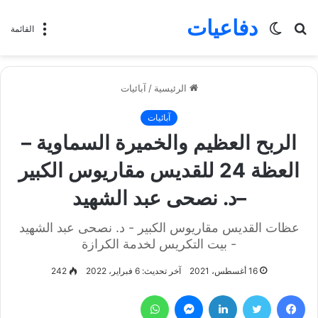
دفاعيات
بحث
الوضع
القائمة
عن
المظلم
الرئيسية
/
آبائيات
آبائيات
الربح العظيم والخميرة السماوية –
العظة 24 للقديس مقاريوس الكبير
–د. نصحى عبد الشهيد
عظات القديس مقاريوس الكبير - د. نصحى عبد الشهيد
- بيت التكريس لخدمة الكرازة
16 أغسطس، 2021
آخر تحديث: 6 فبراير، 2022
242
فيسبوك
تويتر
لينكدإن
ماسنجر
واتساب