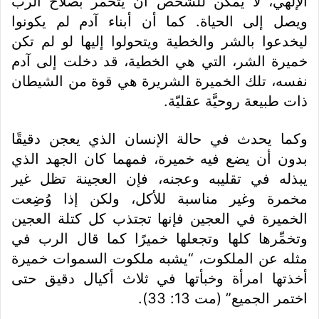
الإلهي، لا يمكن للشخص أن يتخمر بصلاح الرب
ويصل إلى الحياة. كما أن أبناء آدم لم يكونوا
ليخدعوا بالشر والخطية ويتحولوا إليها لو لم تكن
خميرة الشر، التي هي الخطية، قد دخلت إلى آدم
نفسه، تلك الخميرة الشريرة هي قوة من الشيطان
ذات طبيعة روحيَّة عقليّة.
وكما يحدث في حالة الإنسان الذي يعجن دقيقًا
بدون أن يضع فيه خميرة، فمهما كان الجهد الذي
يبذله في تقليبه وعجنه، فإن العجينة تظل غير
مخمرة وغير مناسبة للأكل، ولكن إذا وُضِعت
الخميرة في العجين فإنها تجتذب كل كتلة العجين
وتخمِّرها كلها وتجعلها خميرًا كما قال الرب في
مثله عن الملكوت، “يشبه ملكوت السموات خميرة
أخذتها امرأة وخبأتها في ثلاث أكيال دقيق حتى
اختمر الجميع” (مت 13: 33).