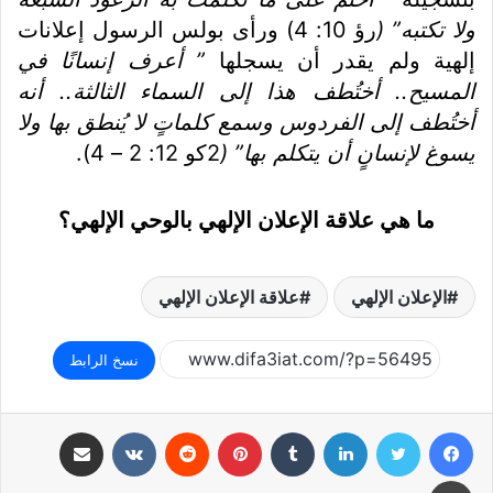
ولا تكتبه” (
رؤ 10: 4) ورأى بولس الرسول إعلانات
إلهية ولم يقدر أن يسجلها
” أعرف إنسانًا في
المسيح.. أختُطف هذا إلى السماء الثالثة.. أنه
أختُطف إلى الفردوس وسمع كلماتٍ لا يُنطق بها ولا
يسوغ لإنسانٍ أن يتكلم بها” (
2كو 12: 2 – 4).
ما هي علاقة الإعلان الإلهي بالوحي الإلهي؟
الإعلان الإلهي
علاقة الإعلان الإلهي
نسخ الرابط
فيسبوك
تويتر
لينكدإن
بينتيريست
مشاركة عبر البريد
طباعة