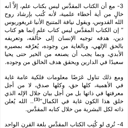
3- مع أن الكتاب المقدَّس ليس بكتاب علم، إلاَّ أنه
خالٍ من أية أخطاء علمية، لأنه كُتب بإرشاد روح
الله القدوس، ويقول نيافة المتنيح الأنبا غريغوريوس
” إن الكتاب المقدَّس ليس كتاب علمٍ إنما هو كتاب
دين، هدفه توجيه الإنسان إلى خالقه، وتعريفه
بالحق الإلهي، وبالغاية من وجوده، يُعرّفه بمصيره
الأبدي، وبما يجب أن يصنعه من الخير حتى يحيا
سعيدًا في الدارين ويحقق هدف الخالق من وجوده.
ومع ذلك تناول عَرَضًا معلومات فلكية عامة غاية
في الأهمية، كلها حق، وكلها صدق، لا من أجل
معرفتها في ذاتها بل من أجل بيان جلال الإله الذي
(3)
خلق هذا الكون غاية في الكمال”
.. الله يُعلن
ذاته لكل البشرية من خلال كتابه المقدَّس.
4- تُرى لو كُتِب الكتاب المقدَّس بلغة القرن الواحد