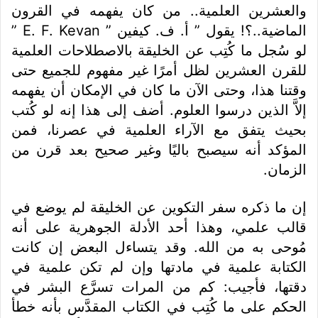
والعشرين العلمية.. من كان يفهمه في القرون
الماضية..؟! يقول ” أ. ف. كيفين ” E. F. Kevan ”
لو سُجل ما كُتِب عن الخليقة بالاصطلاحات العلمية
للقرن العشرين لظل أمرًا غير مفهوم للجميع حتى
وقتنا هذا، وحتى الآن ما كان في الإمكان أن يفهمه
إلاَّ الذين درسوا العلوم. أضف إلى هذا إنه لو كُتب
بحيث يتفق مع الآراء العلمية في عصرنا، فمن
المؤكد أنه سيصبح باليًا وغير صحيح بعد قرن من
الزمان.
إن ما ذكره سفر التكوين عن الخليقة لم يوضع في
قالب علمي، وهذا أحد الأدلة الجوهرية على أنه
مُوحى به من الله. وقد يتساءل البعض إن كانت
الكتابة علمية في مادتها وإن لم تكن علمية في
دقتها، فأجيب: كم من المرات تسرَّع البشر في
الحكم على ما كُتِب في الكتاب المقدَّس بأنه خطأ