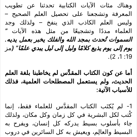
وهناك مئات الآيات الكتابية تحدثنا عن تطويب
المعرفة وتشجعنا على تحصيل العلم الصحيح –
وليس العلم الكاذب الذي ينفخ – ولذلك وجد
العلماء مددًا وتشجيعًا من مثل هذه الآيات
”
السموات تُحدث بمجد الله والفلك يخبر بعمل يديه.
يوم إلى يوم يذيع كلامًا وليل إلى ليل يبدي علمًا” (
مز
19: 1، 2).
أما عن كون
الكتاب المقدَّس
لم يخاطبنا بلغة العلم
الحديث، ولم يستعمل المصطلحات العلمية، فذلك
للأسباب الآتية:
1- لم يُكتَب الكتاب المقدَّس للعلماء فقط، إنما
كُتب لكل البشرية في كل زمان وكل مكان، ولذلك
جاء بأسلوب بسيط يدركه كل إنسان، ويفرح به
البسيط والعالِم، ويعيش به كل السائرين في دروب