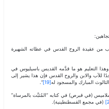
جاهين:
نب من عقيدة الروح القدس في عظاته الشهيرة
 وهذا التعليم هو ما قدَّمه القديس باسيليوس في
سة حينما تقدم تمجيدًا واحدًا للآب والابن والروح القدس فإن هذا يشير إلى
لثالوث المبارك والمسجود له
[19]
“.
اميس (في قبرص) في كتابه “المُثبَّت بالمرساة”
(في مجمع القسطنطينية).