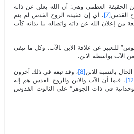
 الحقيقة العظمى وهي: أن الله يعلن عن ذاته
وح القدس
[7]
. أي إن عقيدة الروح القدس لم يتم
 من إعلان الله عن ذاته واتصاله بنا بذاته كآب
س” للتعبير عن علاقة الابن بالآب. وكل ما تبقى
 الآب بواسطة الابن.
حال بالنسبة للابن
[8]
، وقد تبعه في ذلك آخرون
. فبما أن الآب والابن والروح القدس هم إله
ي تطبيق مصطلح “هوموأووسيوس” (μοούσιος) أي “الوحدانية في ذات الجوهر” على الثالوث القدوس