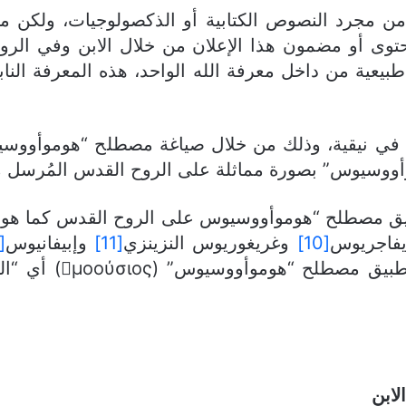
ن مجرد النصوص الكتابية أو الذكصولوجيات، ولكن من
محتوى أو مضمون هذا الإعلان من خلال الابن وفي الر
ية من داخل معرفة الله الواحد، هذه المعرفة النابعة
عليه في نيقية، وذلك من خلال صياغة مصطلح “هوموأووسيو
أووسيوس” بصورة مماثلة على الروح القدس المُرسل من
يق مصطلح “هوموأووسيوس على الروح القدس كما هو ال
يفاجريوس
[10]
وغريغوريوس النزينزي
[11]
وإبيفانيوس
[12]
، كان من الطبيع
لابن