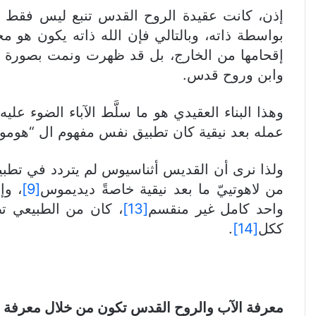
إذن، كانت عقيدة الروح القدس تنبع ليس فقط م
بواسطة ذاته، وبالتالي فإن الله ذاته يكون هو 
إقحامها من الخارج، بل قد ظهرت ونمت بصورة طبيع
وابن وروح قدس.
وهذا البناء العقيدي هو ما سلَّط الآباء الضوء 
عمله بعد نيقية كان تطبيق نفس مفهوم ال “هومو
ولذا نرى أن القديس أثناسيوس لم يتردد في تطب
من لاهوتييّ ما بعد نيقية خاصةً ديديموس
[9]
، وإ
واحد كامل غير منقسم
[13]
ككل
[14]
.
معرفة الآب والروح القدس تكون من خلال معرفة ا