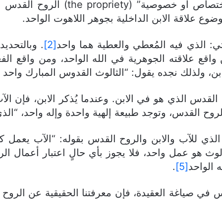
في شرح عقيدة الروح القدس هي ما أس
ع علاقة الابن الداخلية بجوهر اللاهوت الواحد.
تي: الذي فيه المُعطي والعطية هما واحد
[2]
. وبالتحدي
ع علاقته الجوهرية في الله الواحد، ومن واقع الفعل
، ولذلك نجده يقول: “الثالوث القدوس المبارك واحد ف
ح القدس الذي هو في الابن. وعندما يُذكر الابن، فإن ا
لروح القدس، وتوجد طبيعة إلهية واحدة وإله واحد، “ال
 الذي للآب والابن والروح القدس بقوله: “الآب يعمل ك
وث هو عمل واحد، فلا يجوز بأي حالٍ اعتبار أعمال الر
 الواحد
[5]
.
وس في صياغة العقيدة، فإن معرفتنا الحقيقية عن الروح