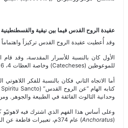
عقيدة الروح القدس فيما بين نيقية والقسطنطينية
وقد أُعطيت عقيدة الروح القدس تركيزاً واهتماماً 
الأول كان بالنسبة للأسرار المقدسة، وقد قا
للموعوظين (Catecheses) وخاصة العظات 4، 16، 17.
أما الاتجاه الثاني فكان بالنسبة للفكر اللاهوتي
وحدانية الثالوث الفائقة في الطبيعة والجوهر. وم
وعلى أساس هذا الفهم الذي اشترك فيه لاهوتيّو ك
(
Anchoratus
) عام 374م، تعبيرات قاطعة عن الروح القدس سبق بها ما تم صياغته في قانون الإيمان