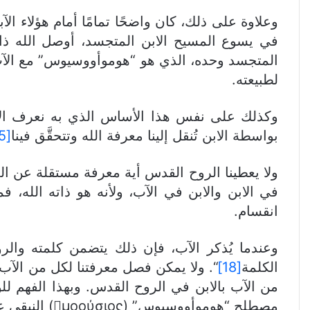
في يسوع المسيح الابن المتجسد، أوصل الله ذات
المتجسد وحده، الذي هو “هوموأووسيوس” مع ال
لطبيعته.
وكذلك على نفس هذا الأساس الذي به نعرف الآب
بواسطة الابن تُنقل إلينا معرفة الله وتتحقَّق فينا
[15]
ولا يعطينا الروح القدس أية معرفة مستقلة عن الل
في الابن والابن في الآب، ولأنه هو ذاته الله، 
انقسام.
وعندما يُذكر الآب، فإن ذلك يتضمن كلمته والر
الكلمة
[18]
“. ولا يمكن فصل معرفتنا لكل من الآب 
من الآب بالابن في الروح القدس. وبهذا الفهم ل
مصطلح “هوموأووسيوس” (μοούσιος) النيقي على علاقة الروح القدس بكل من الله الابن والله الآب.