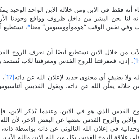
ه لنا نحن البشر من داخل ظروف وواقع وجودنا الأرضي
آب وفي نفس الوقت “هوموأووسيوس” معنا
*
، نستطيع أن
 من خلال الابن نستطيع أيضًا أن نعرف الروح القدس
. إذن، فمعرفتنا للروح القدس ومعرفتنا للآب تُستمد و
ه ولا يضيف أي محتوى جديد لإعلان الله عن ذاته
[17]
، 
فمن خلاله يعلِّن الله عن ذاته، ويقول القديس أثناسيو
وح القدس الذي هو في الابن. وعندما يُذكر الابن، 
والابن والروح القدس بعضها عن البعض الآخر، لأن الله
لوحدانية في إعلان الله الثالوثي عن ذاته بواسطة ذات