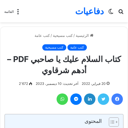
دفاعيات
بحث
الوضع
القائمة
عن
المظلم
الرئيسية
/
كتب مسيحية
/
كتب عامة
كتب عامة
كتب مسيحية
كتاب السلام عليك يا صاحبي PDF –
أدهم شرقاوي
20 فبراير، 2022
آخر تحديث: 10 ديسمبر، 2023
2٬672
فيسبوك
تويتر
لينكدإن
ماسنجر
واتساب
المحتوى