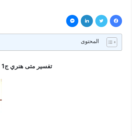
فيسبوك
تويتر
لينكدإن
ماسنجر
المحتوى
تفسير متى هنري ج1 – تفسير العهد الجديد الأناجيل الأربعة – التفسير الكامل للكتاب المقدس PDF