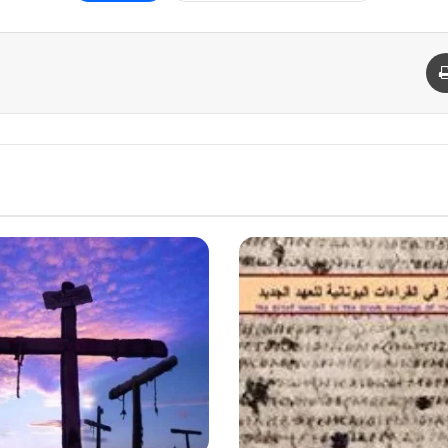
د
طباعة