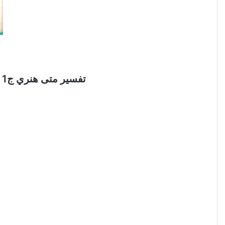
تفسير متى هنري ج1 – تفسير العهد الجديد الأناجيل الأربعة – التفسير الكامل للكتاب المقدس PDF