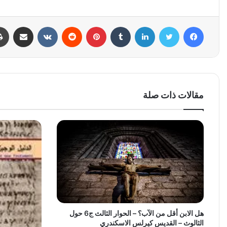
فيسبوك
تويتر
لينكدإن
بينتيريست
مشاركة عبر البري
مقالات ذات صلة
هل الابن أقل من الآب؟ – الحوار الثالث ج6 حول
الثالوث – القديس كيرلس الاسكندري