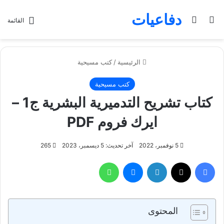
دفاعيات
بحث عن
الوضع المظلم
القائمة
الرئيسية
/
كتب مسيحية
كتب مسيحية
كتاب تشريح التدميرية البشرية ج1 –
ايرك فروم PDF
5 نوفمبر، 2022
آخر تحديث: 5 ديسمبر، 2023
265
فيسبوك
تويتر
لينكدإن
ماسنجر
واتساب
المحتوى