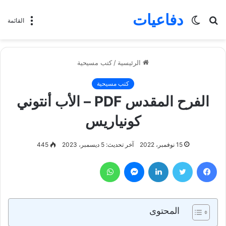
دفاعيات
بحث
الوضع
القائمة
عن
المظلم
الرئيسية
/
كتب مسيحية
كتب مسيحية
الفرح المقدس PDF – الأب أنتوني
كونياريس
15 نوفمبر، 2022
آخر تحديث: 5 ديسمبر، 2023
445
فيسبوك
تويتر
لينكدإن
ماسنجر
واتساب
المحتوى