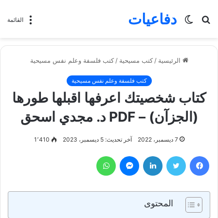
دفاعيات
بحث
الوضع
القائمة
عن
المظلم
الرئيسية
/
كتب مسيحية
/
كتب فلسفة وعلم نفس مسيحية
كتب فلسفة وعلم نفس مسيحية
كتاب شخصيتك اعرفها اقبلها طورها
(الجزآن) – PDF د. مجدي اسحق
7 ديسمبر، 2022
آخر تحديث: 5 ديسمبر، 2023
1٬410
فيسبوك
تويتر
لينكدإن
ماسنجر
واتساب
المحتوى