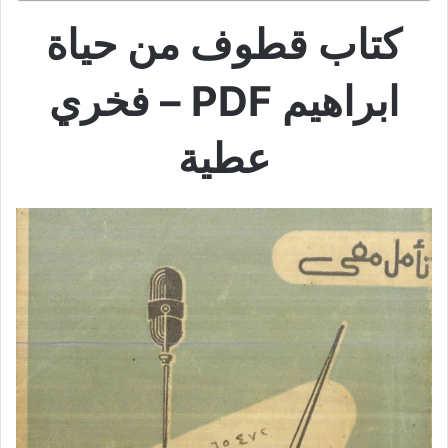
كتاب قطوف من حياة
ابراهيم PDF – فخري
عطية