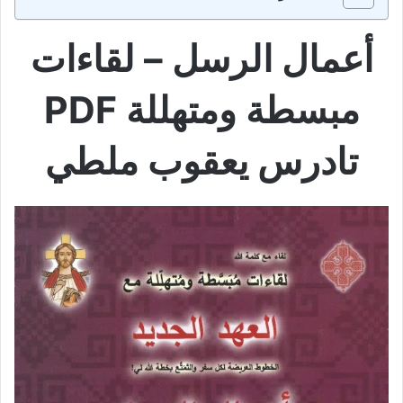
أعمال الرسل – لقاءات
مبسطة ومتهللة PDF
تادرس يعقوب ملطي