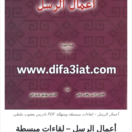
أعمال الرسل – لقاءات مبسطة ومتهللة PDF تادرس يعقوب ملطي
أعمال الرسل – لقاءات مبسطة