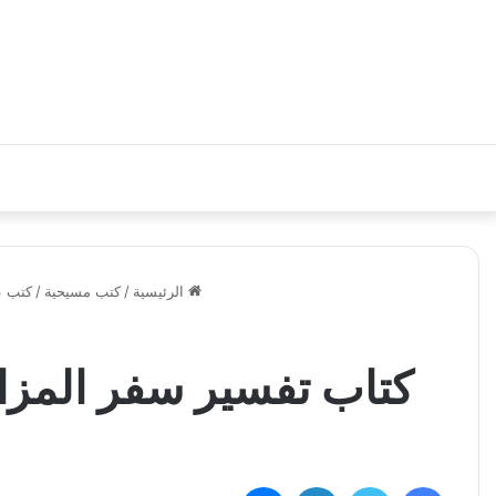
الرئيسية
/
كتب مسيحية
/
كتب ع
كتاب تفسير سفر المزامير ج3 مز101-151 PDF – راهب م
فيسبوك
تويتر
لينكدإن
ماسنجر