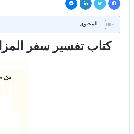
المحتوى
كتاب تفسير سفر المزامير ج3 مز101-151 PDF – راهب م