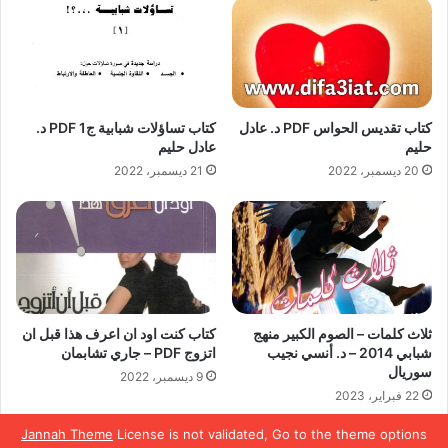
كتاب تقديس الحواس PDF د. عادل
كتاب تساؤلات شبابية ج1 PDF د.
حليم
عادل حليم
20 ديسمبر، 2022
21 ديسمبر، 2022
ثلاث كلمات – الصوم الكبير منهج
كتاب كنت اود ان اعرف هذا قبل ان
شبابي 2014 – د. أنسي نجيب
اتزوج PDF – جاري تشابمان
سوريال
9 ديسمبر، 2022
22 فبراير، 2023
Jannah Theme
License is not validated, Go to the theme options