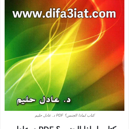
كتاب لماذا الجنس؟ PDF د. عادل حليم