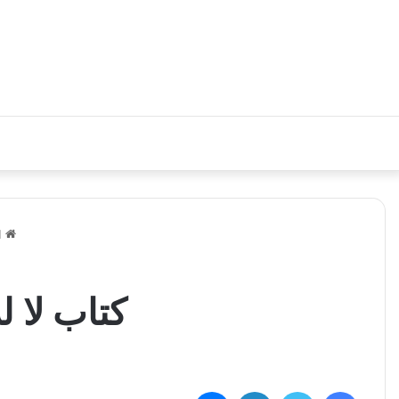
ا
كتاب لا للانحر
فيسبوك
تويتر
لينكدإن
ماسنجر