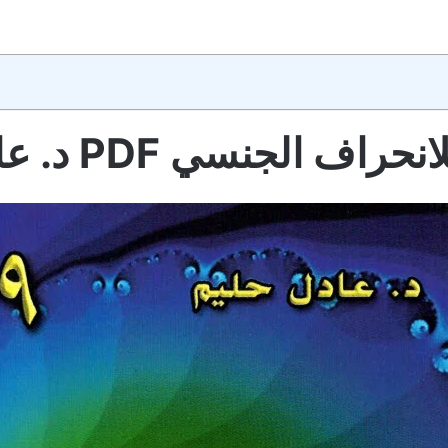
اف الجنسي PDF د. عادل حليم