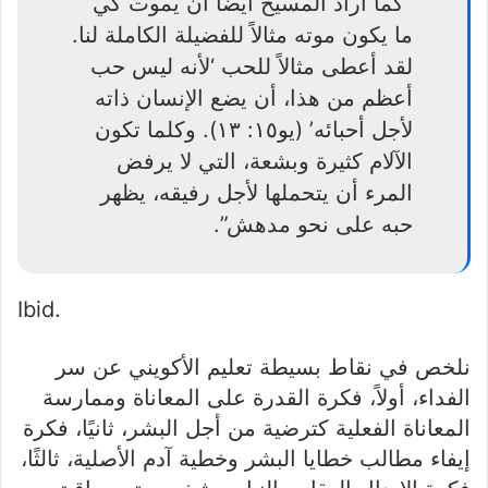
“كما أراد المسيح أيضًا أن يموت كي
ما يكون موته مثالاً للفضيلة الكاملة لنا.
لقد أعطى مثالاً للحب ‘لأنه ليس حب
أعظم من هذا، أن يضع الإنسان ذاته
لأجل أحبائه’ (يو١٥: ١٣). وكلما تكون
الآلام كثيرة وبشعة، التي لا يرفض
المرء أن يتحملها لأجل رفيقه، يظهر
حبه على نحو مدهش”.
Ibid.
نلخص في نقاط بسيطة تعليم الأكويني عن سر
الفداء، أولاً، فكرة القدرة على المعاناة وممارسة
المعاناة الفعلية كترضية من أجل البشر، ثانيًا، فكرة
إيفاء مطالب خطايا البشر وخطية آدم الأصلية، ثالثًا،