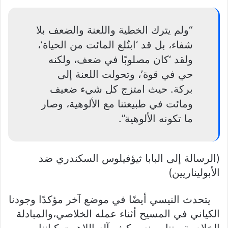
“ولم يترك الخطية واللعنة والضعف بلا
شفاء، بل قد ‘ابتُلع المائت من الحياة’،
ولقد ‘كان مصلوبًا في ضعف، ولكنه
حي في قوة’، وتحولت اللعنة إلى
بركة. حيث امتزج كل شيء ضعيف
ومائت في طبيعتنا مع الألوهية، وصار
ما تكونه الألوهية”.
(الرسالة إلى البابا ثيؤفيلوس السكندري ضد
الأبوليناريين)
يتحدث النيسي أيضًا في موضع آخر مؤكدًا وجودنا
الكياني في المسيح أثناء عمله الخلاصي،والمبادلة
الخلاصية بيننا وبينه، وكيف آله اللاهوت كياننا