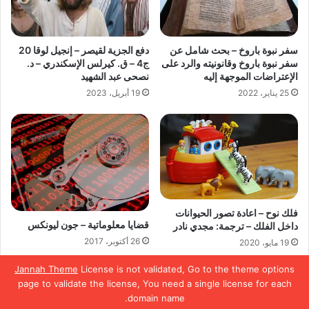
سفر نبوة باروخ – بحث شامل عن
دفع الجزية لقيصر – إنجيل لوقا 20
سفر نبوة باروخ وقانونيته والرد على
ج4 – ق. كيرلس الإسكندري – د.
الإعتراضات الموجهة إليه
نصحى عبد الشهيد
25 يناير، 2022
19 أبريل، 2023
فلك نوح – اعادة تصور الحيوانات
قضايا معلوماتية – جون ليونكس
داخل الفلك – ترجمة: مجدي نادر
26 أكتوبر، 2017
19 مايو، 2020
Jannah Theme
License is not validated, Go to the theme options
page to validate the license, You need a single license for each
domain name.