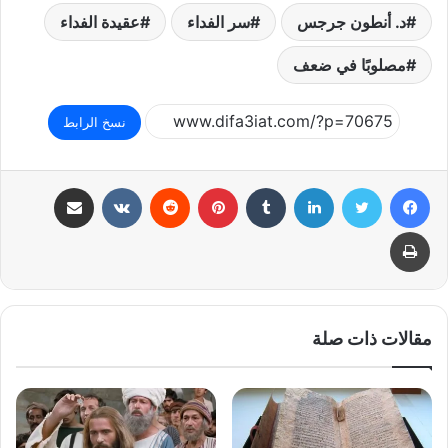
د. أنطون جرجس
سر الفداء
عقيدة الفداء
مصلوبًا في ضعف
نسخ الرابط
فيسبوك
تويتر
لينكدإن
بينتيريست
مشاركة عبر البريد
طباعة
مقالات ذات صلة