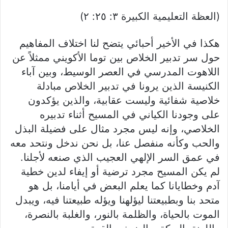
(العظة التعليمية الكبيرة ٣: ٢٥: ٢)
هكذا في الأخير أحبائي يتضح لنا اختلاف المفاهيم
حول سر تدبير الخلاص بين توما الأكويني ممثلاً عن
اللاهوت المدرسي في العصر الوسيط، وبين آباء
الكنيسة الذين يرونا في تدبير الخلاص مبادلة
خلاصية شفائية وليست عقابية، والذين يؤكدون
على وجودنا الكياني في المسيح أثناء تدبيره
الخلاصي، وإنه ليس مجرد مثال على فضيلة البذل
والحب وكأنه منفصل عنا، بل نحن ندخل ونتحد معه
في عمق السر الإلهي العجيب الذي صنعه لأجلنا.
لم يكن المسيح مجرد ترضية أو إيفاء لدين خطية
آدم وخطايانا كما يعلم البعض في أيامنا، بل هو
متحد بنا وبطبيعتنا ليؤلهنا ويؤله طبيعتنا فيه، ويبدل
الموت بالحياة، والظلمة بالنور، والغلبة بالنصرة،