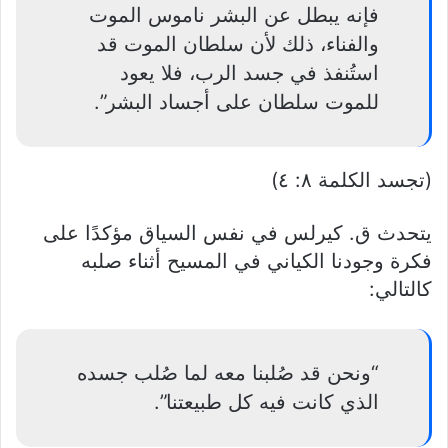
فإنه يبطل عن البشر ناموس الموت
والفناء، ذلك لأن سلطان الموت قد
استُنفذ في جسد الرب، فلا يعود
للموت سلطان على أجساد البشر”.
(تجسد الكلمة ٨: ٤)
يتحدث ق. كيرلس في نفس السياق مؤكدًا على
فكرة وجودنا الكياني في المسيح أثناء صلبه
كالتالي:
“ونحن قد صُلبنا معه لما صُلب جسده
الذي كانت فيه كل طبيعتنا”.