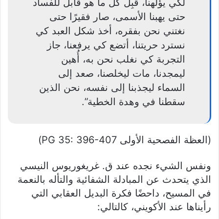
لكي يؤلهنا، قَبِلَ كل ما هو قابل للفساد
حتى يهبنا الأسمى، صار فقيرًا حتى
نغتني نحن بفقره، أخذ شكل العبد كي
نسترد حريتنا، أتضع كي يرفعنا، جاز
التجربة كي نغلب نحن به، أُهين
ليمجدنا، مات ليخلصنا، صعد إلى
السماء ليجذبنا إلى نفسه، نحن الذين
سقطنا في وهدة الخطية”.
(العظة الفصحية الأولى PG 35: 396-407)
ونفس الشيء نجده عند ق. غريغوريوس النيسي
الذي يتحدث عن المبادلة الشفائية والتأله بالنعمة
في المسيح، داحضًا فكرة البديل العقابي التي
رأيناها عند الأكويني، كالتالي: