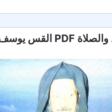
يوسف تادرس الحومي