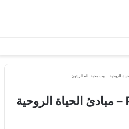
كتاب أسئلة هامة عن التثليث والتوحيد والتجسد PDF – مبادئ الحياة الروحية