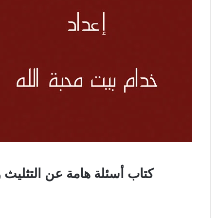
كتاب أسئلة هامة عن التثليث والتوحيد والتجسد PDF – مبادئ الح