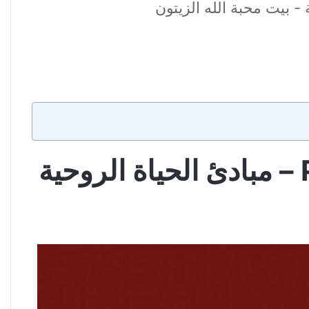
كتاب أسئلة هامة عن التثليث والتوحيد والتجسد PDF – مبادئ الحياة الروحية