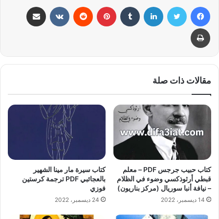
فيسبوك
تويتر
لينكدإن
بينتيريست
مشاركة عبر البريد
طباعة
مقالات ذات صلة
كتاب حبيب جرجس PDF – معلم
كتاب سيرة مار مينا الشهير
قبطي أرثوذكسي وضوء في الظلام
بالعجائبي PDF ترجمة كرستين
– نيافة أنبا سوريال (مركز بناريون)
فوزي
14 ديسمبر، 2022
24 ديسمبر، 2022