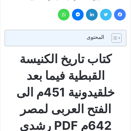
فيسبوك
تويتر
لينكدإن
ماسنجر
واتساب
المحتوى
كتاب تاريخ الكنيسة
القبطية فيما بعد
خلقيدونية 451م الى
الفتح العربى لمصر
642م PDF رشدى