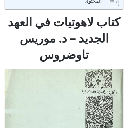
المحتوى
كتاب لاهوتيات في العهد
الجديد – د. موريس
تاوضروس