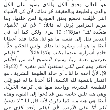
هو العالي وفوق الكل والذي يسود على الكل
والذي بالطبيعة وبالحقيقة حُر تمامًا. لأن كل الأشياء
التي خُلِقَت تخضع بعنق العبودية لمن خلقها، وها
مرنم المزامير يُرتل له قائلاً: ”
لأن كل الأشياء
متعبِّدة لك
” (مز118: 19 س). ولكن كما أنه في
التدبير نقل إلى نفسه ما هو لنا، هكذا فقد أعطانا
أيضًا ما هو له. ويشهد لنا بذلك بولس الحكيم جدًّا،
خادم أسراره، عندما يكتب هكذا قائلاً: ”
فإنكم
تعرفون نعمة ربنا يسوع المسيح أنه من أجلكم
افتقر وهو غني لكي تستغنوا أنتم بفقره
” (2كو8:
9). لأنَّ أخذه ما لنا ـ أي حالة الطبيعة البشرية ـ هو
افتقار بالنسبة لله الكلمة، أمَّا أخذنا ما له فهو غِنَى
للطبيعة البشرية، وواحدة منها هي كرامة الحُريَّة،
وهي هبة تليق خاصة بمن قد دُعوا إلى البنوة، وهذه
أيضًا هي هبة منه كما ذكرتُ لأنه قال لنا ”
لا تدعوا
لكم أبًا على الأرض، لأن أباكم واحد الذي في