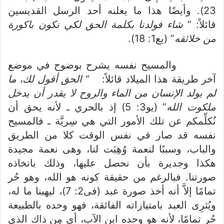
23). وأيضًا هذا ما يعلنه أحد الرسل القديسين
قائلاً: ”
شاء فولدنا بكلمة الحق لكي نكون باكورة
من خلائقه
” (يع1: 18).
والمسيح نفسه يشرح بوضوح في موضع
آخر طريقة هذا الميلاد قائلاً: “
الحق أقول لك، ما
لم يولد الإنسان من الماء والروح لا يقدر أن يدخل
ملكوت الله
” (يو3: 5) إذ بالحري ـ لأنه يحق أن
نُكلِّمكم عن تلك الأمور التي هي سِريَّة ـ فالمسيح
نفسه قد صار في نفس الوقت كلا من الطريق
والباب، وسببًا لنعمة وُهِبَت لنا، وهى نعمة مجيدة
هكذا وجديرة بأن نحصل عليها، وذلك باتخاذه
صورتنا. فبالرغم من حقيقة كونه هو الله، وهو حُر
تمامًا إلاَّ أنه أخذ صورة عبد (فى2: 7)، ليهبنا ما له،
ويُثرِى العبد بامتيازاته الفائقة، فهو وحده بالطبيعة
حُر تمامًا، لأنه هو وحده ابن الآب، أي مِن ذاك الذي