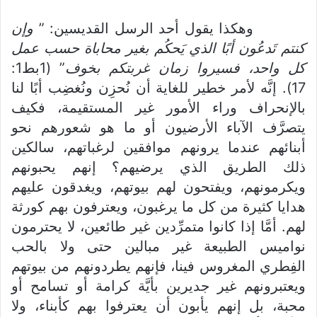
وهكذا يقول أحد الرسل القديسين: ”
وإن
كنتم تَدعُون أبًا الذي يَحكُم بغير محاباة حسب عمل
كل واحد، فسيروا زمان غربتكم بخوف
” (1بط1:
17). إنَّه لأمر خطير للغاية أن نُحزِن ونُغضِب أبًا لنا
بالإنحراف وراء الأمور غير المستقيمة، فكيف
يتصرَّف الآباء الأرضيون أو ما هو شعورهم نحو
أبنائهم عندما يرونهم موافقين لرغباتهم، سالكين
ذلك الطريق الذي يرضيهم؟ إنهم يحبونهم
ويكرمونهم، ويفتحون لهم بيوتهم، ويغدقون عليهم
هدايا كثيرة من كل ما يرغبون، ويعترفون بهم كورثة
لهم. أمَّا إذا كانوا متمرِّدين غير طائعين، لا يحترمون
نواميس الطبيعة غير مبالين حتى ولا بالحب
الفِطري المغروس فينا، فإنهم يطردونهم من بيوتهم
ويعتبرونهم غير جديرين بأيَّة كرامة أو تسامح أو
محبة، بل إنهم يأبون أن يعترفوا بهم كأبناء، ولا