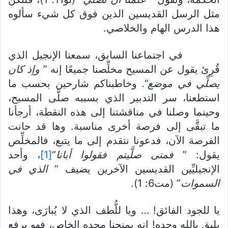
مثل الرسل القديسين الذين فوق كل شيء سألوه
هذا الدرس الهام والخلاصي.
في اجتماعنا السابق، سمعنا الإنجيل الذي
قُرِئ يقول عن المسيح مخلِّصنا جميعًا إنه ”
وإذ كان
يصلِّي في موضع
“. وخاطبناكم شارحين بحسب ما
استطعنا، سر التدبير الذي بسببه صلَّى المسيح،
وحينما وصلنا في مناقشتنا إلى هذه النقطة، أرجأنا
ما تبقَّى إلى فرصة أخرى مناسبة. وها قد حانت
الفرصة الآن، فدعونا نتقدم إلى ما يتبع، فالمخلِّص
يقول: ”
فمتى صلَّيتم فقولوا أبانا
“
[1]
، وأحد
الإنجيليِّين القديسين الآخرين يضيف ”
الذي في
السموات
” (مت6: 1).
يا للجود الفائق! … ويا للُّطف الذي لا يُبارَى، وهذا
يليق بالله وحده! إنه يمنحنا مجده الخاص، فهو يرفع