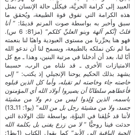
العبيد إلى كرامة الحريَّة، فيكلِّل حالة الإنسان بمثل
هذه الكرامة التي تفوق قوة الطبيعة، ويُحقق ما
سبق وأخبر به بواسطة صوت المرنم قديمًا: ”
أنا
قلتُ إنَّكم آلهة وبنو العليِّ كلكم
” (مز81: 6 س).
فهو هنا يحرِّرنا من مستوى العبودية واهبًا لنا بنعمته
ما لم نكن نملكه بالطبيعة، ويسمح لنا أن ندعو الله
أبًا لنا، بعد أن أدخلنا في مرتبة البنين، وهذا ـ مع كل
الامتيازات الأخرى ـ قد نلناه من الرب، حسبما
يشهد بذلك الحكيم يوحنا الإنجيلي إذ يكتب: ”
إلى
خاصته جاء وخاصته لم تقبله، وأما كل الذين قبلوه
فأعطاهم سلطانًا أن يصيروا أولاد الله أي المؤمنون
باسمه، الذين وُلِدوا ليس من دم ولا من مشيئة
جسد، ولا من مشيئة رجل بل من الله
” (يو1: 11ـ13)
لأننا قد خُلِقنا في البنوَّة، بواسطة تلك الولادة التي
حدثت فينا روحيًّا ”
لا من زرع يفنى بل بكلمة الله
الحية الباقية إلى الأبد
” كما يقول الكتاب (1بط1: