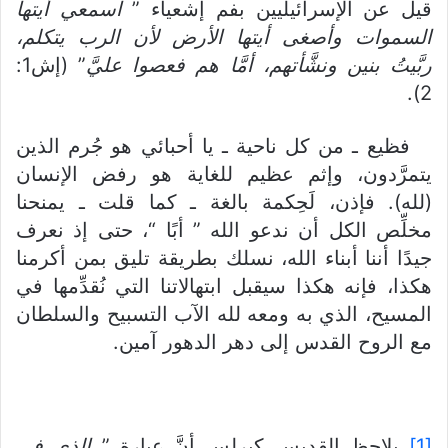
قيل عن الإسرائيليين بفم إشعياء ”
اسمعي أيتها
السموات وأصغى أيتها الأرض لأن الرب يتكلم،
ربَّيتُ بنين ونشَّأتهم، أمَّا هم فعصوا عليَّ
” (إش1:
2).
فظيع ـ من كل ناحية ـ يا أحبائي هو جُرم الذين
يتمرَّدون، وإثم عظيم للغاية هو رفض الإنسان
(لله). فإذن، لَحِكمة بالغة ـ كما قلت ـ يمنحنا
مخلِّص الكل أن ندعو الله ” أبًا “، حتى إذ نعرف
جيدًا أننا أبناء الله، نسلك بطريقة تليق بمن أكرمنا
هكذا، فإنه هكذا سيقبل ابتهالاتنا التي نُقدِّمها في
المسيح، الذي به ومعه لله الآب التسبيح والسلطان
مع الروح القدس إلى دهر الدهور آمين.
[1]
يلاحظ القديس كيرلس أنَّ عبارة ”
الذي في