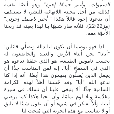
السموات. وأنتم جميعًا إخوة
” وهو أيضًا نفسه
كذلك، من أجل محبته اللانهائية للبشر، لا يستنكف
أن يدعونا إخوة قائلاً هكذا ”
أخبر باسمك إخوتي
”
(مز22:22). فلأنه صار شبيهًا بنا لهذا بعينه قد ربحنا
الأُخوَّة معه.
لذا فهو يوصينا أن تكون لنا دالة ونصلِّي قائلين:
“أبانا” نحن أبناء الأرض والعبيد والخاضعون له
بحسب ناموس الطبيعة، هو الذي خلقنا ندعوه هو
الذي في السماء “أبا”. إنه لمن المناسب جدًّا أن
يجعل الذين يُصلُّون يفهمون هذا أيضًا، أنه إذا كنا
ندعو الله “أبا” وقد حُسبنا أهلاً لهذه الكرامة
السامية جدًّا، ألا ينبغي علينا أن نسلك في سيرة
مقدَّسة وبلا لوم تمامًا، وأن نحيا هكذا كما يرضي
أبانا، وألاَّ نفتكر في شيء أو أن نقول شيئًا لا يليق
أو لا يتناسب مع هذه الحرية التي مُنحت لنا.