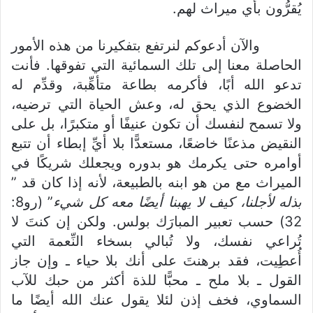
يُقرُّون بأي ميراث لهم.
والآن أدعوكم لنرتفع بتفكيرنا من هذه الأمور
الحاصلة معنا إلى تلك السمائية التي تفوقها. فأنت
تدعو الله أبًا، فأكرمه بطاعة متأهِّبة، وقدِّم له
الخضوع الذي يحق له، وعش الحياة التي ترضيه،
ولا تسمح لنفسك أن تكون عنيفًا أو متكبرًا، بل على
النقيض مذعنًا خاضعًا، مستعدًّا بلا أيِّ إبطاء أن تتبع
أوامره حتى يكرمك هو بدوره ويجعلك شريكًا في
الميراث مع من هو ابنه بالطبيعة، لأنه إذا كان قد ”
بذله لأجلنا، كيف لا يهبنا أيضًا معه كل شيء
” (رو8:
32) حسب تعبير المبارَك بولس. ولكن إن كنتَ لا
تُراعي نفسك، ولا تُبالي بسخاء النِّعمة التي
أُعطِيت، فقد برهنتَ على أنك بلا حياء ـ وإن جاز
القول ـ بلا ملح ـ محبًّا للذة أكثر من حبك للآب
السماوي، فخف إذن لئلا يقول عنك الله أيضًا ما