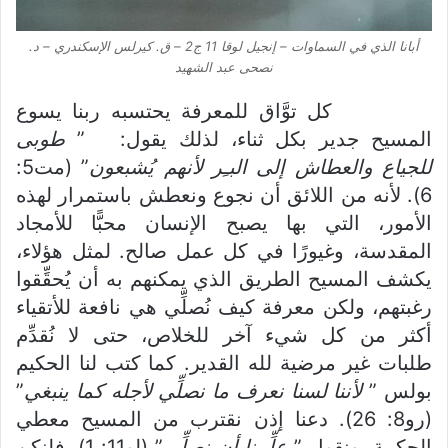
أبانا الذي في السماوات – إنجيل لوقا 11 ج2 – ق. كيرلس الإسكندري – د.
نصحى عبد الشهيد
كل توَّاق للمعرفة يحتسبه ربنا يسوع
المسيح جدير بكل ثناء، لذلك يقول: ”
طوبى
للجياع والعطاش إلى البـِر لأنهم يُشبعون
” (مت5:
6). لأنه من اللائق أن نجوع ونعطش باستمرار لهذه
الأمور، التي بها يصبح الإنسان محبًّا للأمجاد
المقدسة، وغيورًا في كل عمل صالح. لمثل هؤلاء،
يكشف المسيح الطريق الذي يمكنهم به أن يُحقِّقوا
رغبتهم، ولكن معرفة كيف نُصلِّي هي نافعة للأتقياء
أكثر من كل شيء آخر للخلاص، حتى لا نُقدِّم
طلبات غير مرضية لله القدير. كما كتب لنا الحكيم
بولس ”
لأننا لسنا نعرف ما نصلِّي لأجله كما ينبغي
”
(رو8: 26). دعنا إذن نقترب من المسيح معطي
الحكمة، ونقول ”
علِّمنا أن نصلِّي
” (لو11: 1)، فلنكن