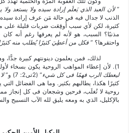
وكون تلك العقوبة المرَّة والحتميَّة تهدِّد كل
”
لأن العبد الذي يَعلَم إرادة سيده ولا يستعد ولا
الذنب لا جدال فيه في حالة مَن عرف إرادة سيده 
كثيرة، لكن لأي سبب أُوقِعَت ضربات قليلة على م
مذنبًا؟ السبب، هو لأنه لم يعرفها رغم أنه كان
واحتقرها؟ ”
فكل من أعطِيَ كثيرًا يُطلب منه كثيرًا
لذلك، فمن يعلمون دينونتهم كبيرة جدًّا، وهذا
1). لأن إعطاء المواهب الروحية يكون بسخاء لأولئك الذين هم رؤساء الشعب، لأنه هكذا كتب بولس الحكيم أيضًا فى مكان ما إلى تيموثاوس المغبوط: ”
ليعطك الرب فهمًا فى كل شيء
” (2تى2: 7) و”
لا
كثيرًا هكذا، يطالبهم بكثير. وما هى الفضائل التي 
روحية لا تُغلَب، فرحين وشجعان فى كل إنجاز ممتاز
بالإكليل، الذي به ومعه يليق لله الآب التسبيح وال
الوكيل الأمين الحكيم – إنجيل لوقا 12 ج8 – ق. كيرلس