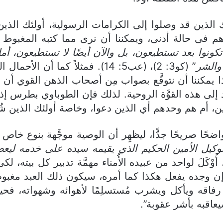
د وصلوا إلى الكرامات الرسولية، أولئك الذين امت
 فى حالة أدنى، ويمكننا أن نرى مما كتبه المغبوط 
م تكونوا بعد تستطيعون، بل والآن أيضًا لا تستطيعون، أم
 والشر
” (كو3: 2)، (عب5: 14). فمثلاً كما
ذا يمكننا أن نتوقَّع بصواب مِن أصحاب الذهن القوي أن يُ
 إلى هذه القوَّة الروحية. لذلك فإن الطوباوي بطرس إذ 
 أم هم وحدهم أي الذين دعوا، وخاصة أولئك الذين شُر
 صريحًا جدًّا، ليظهِر أن الوصية موجَّهة بنوع خاص إ
وكيل الأمين الحكيم الذي يقيمه سيده على خدمه ليع
كَلَ لواحد من عبيده الأُمناء مهمَّة تدبير كل بيته، 
 إن وجده يفعل هكذا كما أمره، سيكون ذلك العبد مغبوطً
 رفاقه ويأكل ويشرب مُستسلِمًا لأهوائه وشهواته، فحي
عاقبه بأشر عقوبة”.