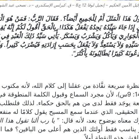
الأمين الحكيم – إنجيل لوقا 12 ج8 – ق. كيرلس الإسكندري – د. نصحى عبد الشهيد
لُ هَذَا الْمَثَلَ أَمْ لِلْجَمِيعِ أَيْضاً؟. فَقَالَ الرَّبُّ: فَمَنْ هُوَ الْ
إِذَا جَاءَ سَيِّدُهُ يَجِدُهُ يَفْعَلُ هَكَذَا!. بِالْحَقِّ أَقُولُ لَكُمْ إِنَّهُ ي
لْجَوَارِيَ وَيَأْكُلُ وَيَشْرَبُ وَيَسْكَرُ. يَأْتِي سَيِّدُ ذَلِكَ الْعَبْدِ فِي يَ
َةَ سَيِّدِهِ وَلاَ يَسْتَعِدُّ وَلاَ يَفْعَلُ بِحَسَبِ إِرَادَتِهِ فَيُضْرَبُ كَثِيراً
ونَهُ كَثِيرًا يُطَالِبُونَهُ بِأَكْثَرَ
“.
 سريعة نفَّاذة من عقلنا إلى كلام الله، لأنه مكتوب ع
” (هو14: 9س)، لأن مجرد السماع وقبول الكلمة المنطوق
لنافعة يوجَد فقط لدى من هم بالحق حكماء. لذلك فلنطل
ن الحقيقى، الذي عندما سمع المسيح يقول كلامًا له من
رك معناه بوضوح بعد، لأنه قال: ”
يا رب
أ
لنا تقول هذا ال
يناسب فقط أولئك الذين هم أعلى من الباقين؟ فما الذ
قش هذه النقطة أولاً.