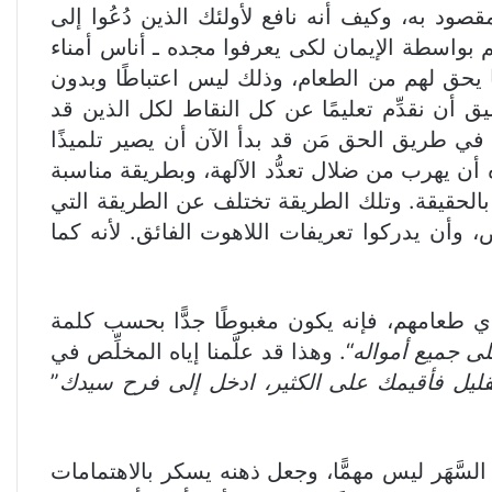
د به، وكيف أنه نافع لأولئك الذين دُعُوا إلى
هم بواسطة الإيمان لكى يعرفوا مجده ـ أناس أمناء
ا يحق لهم من الطعام، وذلك ليس اعتباطًا وبدون
 أن نقدِّم تعليمًا عن كل النقاط لكل الذين قد
 نثبِّت في طريق الحق مَن قد بدأ الآن أن يصير تلميذًا
ه أن يهرب من ضلال تعدُّد الآلهة، وبطريقة مناسبة
ه بالحقيقة. وتلك الطريقة تختلف عن الطريقة التي
ض، وأن يدركوا تعريفات اللاهوت الفائق. لأنه كما
عامهم، فإنه يكون مغبوطًا جدًّا بحسب كلمة
لى جميع أمواله
“. وهذا قد علَّمنا إياه المخلِّص في
لقليل فأقيمك على الكثير،
ا
دخل إلى فرح سيدك
”
َّهَر ليس مهمًّا، وجعل ذهنه يسكر بالاهتمامات