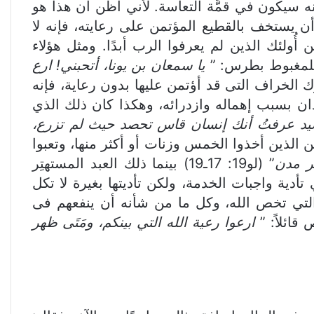
إنه سيكون في قمَّة التعاسة. لأني أظن أن هذا هو
ن يستخف بالقطيع المؤتمن على رعايته، فإنه لا
ولئك الذين لم يعرفوا الرب أبدًا. ومثل هؤلاء
 للمغبوط بطرس: ”
يا سمعان بن يونا، أتحبني! ارع
ا ويترك الخراف التى قد أؤتمن عليها بدون رعاية، فإنه
ُدان بسبب إهماله وازدرائه، وهكذا كان ذلك الذي
يد عرفتُ أنك إنسان قاس تحصد حيث لم تزرع،
2: 24 ـ25). لكن الذين أخذوا الخمس وزنات أو أكثر منها، وتعبوا
ر مدن
” (لو19: 17ـ19) بينما ذلك العبد المستهتِر
أدية واجبات الخدمة، ولكن تأديتها بغيرة لا تكل
 التي تخص الله، وكل ما من شأنه أن ينفعهم فى
ائلاً: ”
ارعوا رعية الله التي بينكم، ومَتَى ظهر