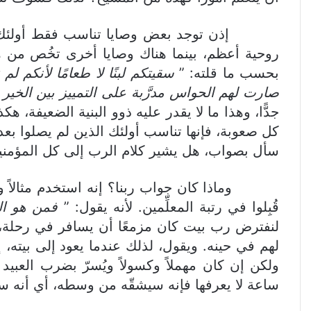
إذن توجد بعض وصايا تناسب فقط أولئك الذين ق
روحية أعظم، بينما هناك وصايا أخرى تخُص من هم
بحسب ما قلته: ”
سقيتكم لبنًا لا طعامًا لأنكم ل
صارت لهم الحواس مدرَّبة على التمييز بين الخير
جدًّا، وهذا ما لا يقدر عليه ذوو البنية الضعيفة، هك
كل صعوبة، فإنها تناسب أولئك الذين لم يصلوا بعد
سأل بصواب، هل يشير كلام الرب إلى كل المؤمنين،
وماذا كان جواب ربنا؟ إنه استخدم مثالاً واضحًا
قُبِلوا في رتبة المعلِّمين. لأنه يقول: ”
فمن هو ال
لنفترض رب بيت كان مزمعًا أن يسافر في رحلة، أَوْ
لهم في حينه. ويقول، لذلك عندما يعود إلى بيته،
ولكن إن كان مهملاً وكسولاً ويُسرّ بضرب العبيد
ساعة لا يعرفها فإنه سيشقّه من وسطه، أي أنه سي