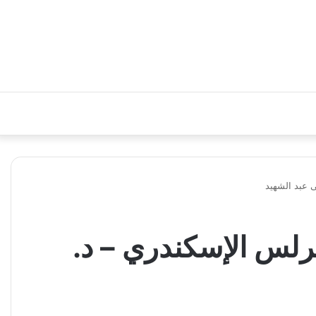
يم – إنجيل لوقا 12 ج8 – ق. كيرلس الإسكندري – د.