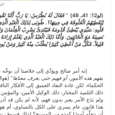
الوكيل 
(لو12: 41ـ 48) “
فَقَالَ لَهُ بُطْرُسُ: يَا رَبُّ أَلَنَا تَقُو
لِيُعْطِيَهُمُ الْعُلُوفَةَ فِي حِينِهَا؟. طُوبَى لِذَلِكَ الْعَبْدِ الَّذِي 
قَلْبِهِ: سَيِّدِي يُبْطِئُ قُدُومَهُ فَيَبْتَدِئُ يَضْرِبُ الْغِلْمَانَ وَا
نَصِيبَهُ مَعَ الْخَائِنِينَ. وَأَمَّا ذَلِكَ الْعَبْدُ الَّذِي يَعْلَمُ إِرَاد
قَلِيلاً. فَكُلُّ مَنْ أُعْطِيَ كَثِيرًا يُطْلَبُ مِنْهُ كَثِيرٌ وَمَنْ يُودِعُ
إنه أمر صالح ويؤدِّي إلى خلاصنا أن نوجِّه نظرة
يفهم هذه الأمور، أو فهيم حتى يعرف معناها
الحكماء، لكن عادة النفاذ العميق إلى الأفكار ا
ذلك التلميذ المختار، ذلك الوكيل الأمين، والمؤم
ولم يَدَع الأمر يعبر بدون فهم، لأنه لم يكن قد أد
هذا قانون عام يسري على الكل بالتساوي، أم هو 
أن يتعلَّم أمورًا كهذه من المسيح؟ لذلك فسوف ننا