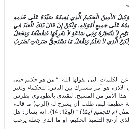
وَكِيلُ الأَمِينُ الْحَكِيمُ الَّذِي يُقِيمُهُ سَيِّدُهُ عَلَى خَدَمِهِ
ُقِيمُهُ عَلَى جَمِيعِ أَمْوَالِهِ. وَلَكِنْ إِنْ قَالَ ذَلِكَ الْعَبْدُ فِي
وْمٍ لاَ يَنْتَظِرُهُ وَفِي سَاعَةٍ لاَ يَعْرِفُهَا فَيَقْطَعُهُ وَيَجْعَلُ
. وَلَكِنَّ الَّذِي لاَ يَعْلَمُ وَيَفْعَلُ مَا يَسْتَحِقُّ ضَرَبَاتٍ يُضْرَبُ
ن الكلمات التى يقولها الله: ”
من هو حكيم حتى
ة في الأذن، هو أمر مشترك بين الناس: للحكماء ولغير
ب هذا الأمر من المسيح، لنقتدى بالطوباوي بطرس
فعة عظيمة لهم، طلب أن يشرح له (الرب) ما قاله،
مثل أم للجميع أيضًا؟
” (لو12: 14). إنه يسأل: هل
ي أزعج التلميذ الحكيم، أو ما الذي جعله يرغب