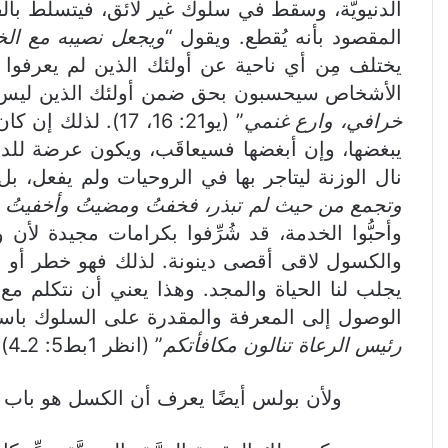
الدنيويَّة، وسقط في سلوك غير لائق، فيتسلَّط بال
المقصود بأنه يُقطع. ويقول “
ويجعل نصيبه مع الخا
يختلف مِن أي ناحية عن أولئك الذين لم يعرفوا 
الأشخاص سيحسبون بحق ضمن أولئك الذين ليس لهم
خرافي، وارع غنمي
” (يو21: 16، 17)
يبغضها، وإن أبغضها فسيعاقَب، ويكون عرضة للدينو
نال الوزنة ليتاجر بها في الروحيات ولم يفعل، بل
وتجمع من حيث لم تبذر، فخفتُ ومضيتُ وأخفيتُ 
وأحبُّوا الخدمة، قد شُرِّفوا بكرامات مجيدة لأن
والكسول لاقى أقصى دينونة. لذلك فهو خطر أو بالح
يجلب لنا الحياة والمجد. وهذا يعني أن نتكلم م
الوصول إلى المعرفة والمقدرة على السلوك باست
رئيس الرعاة تنالون مكافأتكم
” (انظر 1بط5: 2ـ4).
ولأن بولس أيضًا يعرف أن الكسل هو باب اله