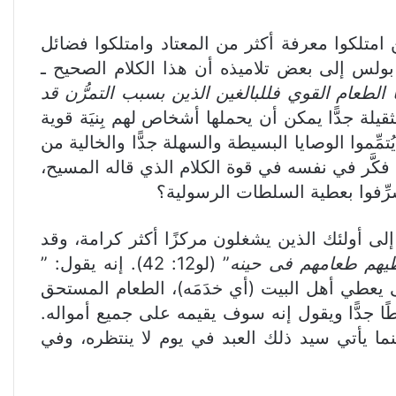
لكوا معرفة أكثر من المعتاد وامتلكوا فضائل
بولس إلى بعض تلاميذه أن هذا الكلام الصحيح ـ
ا الطعام القوي فللبالغين الذين بسبب التمرُّن قد
 أن الأحمال الثقيلة جدًّا يمكن أن يحملها أشخاص لهم بِنيَة قوية
تمِّموا الوصايا البسيطة والسهلة جدًّا والخالية من
فكَّر في نفسه في قوة الكلام الذي قاله المسيح،
ِّفوا بعطية السلطات الرسولية؟
لى أولئك الذين يشغلون مركزًا أكثر كرامة، وقد
طيهم طعامهم فى حينه
” (لو12: 42). إنه يقول: ”
لكى يعطي أهل البيت (أي خدَمَه)، الطعام المستحق
ا جدًّا ويقول إنه سوف يقيمه على جميع أمواله.
نما يأتي سيد ذلك العبد في يوم لا ينتظره، وفي