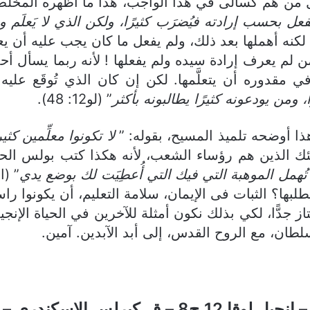
 من هم كسالى في هذا الواجب، هذا ما أظهره المخلِّص ف
 يفعل بحسب إرادته فيُضرَب كثيرًا، ولكن الذي لا يَعلَ
لكنه أهملها بعد ذلك، ولم يفعل ما كان يجب عليه أن يع
ن لم يعرف إرادة سيده ولم يفعلها ! لأنه ربما يسأل 
 في مقدوره أن يتعلَّمها. لكن إن كان الذي تُوقَع ع
، ومن يودعونه كثيرًا يطالبونه بأكثر
” (لو12: 48).
 أوضحه تلميذ المسيح، بقوله: ”
لا تكونوا معلِّمين كث
 تُهمل الموهبة التي فيك التي أُعطِيَت لك بوضع يدي
يطلبها؟ الثبات فى الإيمان، سلامة التعليم، أن يكونوا را
 جدًّا، لكي بذلك نكون أمثلة للآخرين في الحياة الإنجي
سلطان، مع الروح القدس، إلى أبد الآبدين. آمين.
 الإسكندري – د. نصحى عبد الشهيد