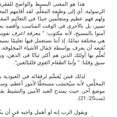
هذا هو المعنى البسيط والواضح للفقرة، والآن إ
الرسولية، أي إلى وظيفة المعلِّم. لقد أقامهم الم
ولهم فهم عظيم ومتعلِّمين جيدًا في التعاليم ال
تمييز، بل بالأحرى فى الوقت المناسب وأقصد به ا
آمنوا بالمسيح، لأنه مكتوب: ”
معرفة اعرف نفو
هي مختلفة تمامًا، إذ أننا نستعمل فيها تعليمًا بس
نُقنعه أن يعرف بواسطة جَمَال الأشياء المخلوقة، 
نُعلِّم بها أولئك الذين هم أكثر ثباتًا فى الذهن
سبق وقلنا: ”
وأما الطعام القوي فللبالغين
“.
لذلك فمن يُقسِّم لرفقائه في العبودية بحكم
المخلِّص، لأنه سيُحسَب مستحقًّا لأمور أعظم، وسو
موضع آخر، حيث يمتدح العبد الأمين والنشيط بقو
(مت25: 21).
ويقول الرب إنه لو أهمل واجبه في أن يكون مجتهد