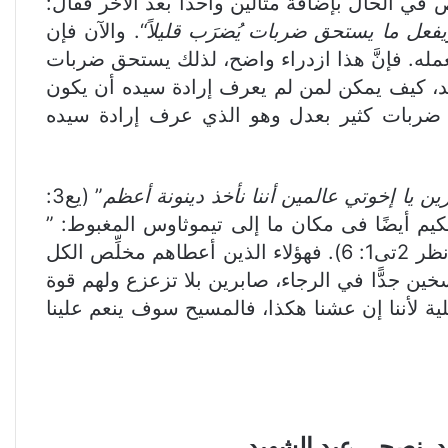
ي الحال بإضافة مثالين واحدًا بعد الآخر فقال:
م ويفعل ما يستحق ضربات ي
ضرَب قليلاً
“. والآن فإن
مله. فإنَّ هذا ازدراء واضح، لذلك يستحق ضربات
أحد، كيف يمكن لمن لم يعرف إرادة سيده أن يكون
ليه ضربات كثير بعدل وهو الذي عرف إرادة سيده
يرين يا إخوتي عالمين أننا نأخذ دينونة أعظم
” (يع3:
” (انظر 2تى1: 6). فهؤلاء الذين أعطاهم مخلِّص الكل
سخين جدًّا في الرجاء، صابرين بلا تزعزع ولهم قوة
لية لأننا إن عشنا هكذا، فالمسيح سوف ينعم علينا