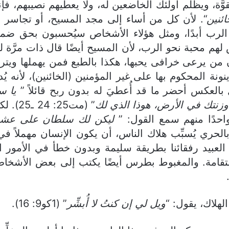
قوَّة، ويظلم أولئك الخاضعين له، ولا يعطيهم نصيبهم، ف
ئنين
“. لأن كل من أساء إلى مجد المسيح، أو تجاسر أ
الرب أبدًا، ومثل هؤلاء الأشخاص سيُحسبون بحق ضمن أُ
 محبة نحو الرب، لأن المسيح أيضًا قال ذات مرَّة
. لذلك إن كان من يرعى خرافى يحبها، هكذا بالطبع فمن يهمله
نة المحكوم بها على غير المؤمنين (الخائنين)، لأنه ي
 بالعكس أحضر ما قد أُعطيَ له بدون ربح قائلاً ”
يا س
وزنتك في الأرض، هوذا الذي لك
” (مت5
 واحدًا منهم سمع القول: ”
ليكن لك سلطان على عش
ري يُسبِّب هلاك الناس، أن يكون الإنسان مهملاً في ت
ع العبيد رفقائنا بطريقة سليمة وبدون خطأ في الأمور
قامة. والمغبوط بطرس أيضًا يكتب إلى بعض الأشخاص ق
لاك، يقول: “
ويل لي إن كنتُ لا أُبشِّر
” (1كو9: 16).