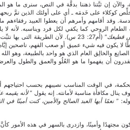
ن ثبَّتنا ذهننا بدقَّة في النص، سنرى ما هو المقصو
خلِّص كوكلاء على خَدمَه ـ أي على أولئك الذين تمَّ ربح
مقدسة. وقد أقامهم وأمرهم أن يعطوا العبيد رفقاءهم م
لطعام الروحي كما يكفي لكل فرد ويناسبه. لأنه لا يليق
س قطيعك
” (أم27: 23 س). لأن الطريقة التى بها
يطًا لا يكون فيه شيء عميق أو صعب الفهم، ناصحين إيَّا
الصانِع والخالِق العام الذي هو واحد بالطبيعة، وهو الل
، ويقدرون أن يفهموا ما هو العُلُو والعمق والطول والعر
ة، في الوقت المناسب نصيبهم بحسب احتياجهم أي ط
ف ينال مكافأة مناسبة لأمانته. إنه يقول ”
لأنه يقيمه ع
له: ”
نعمًا أيها العبد الصالح والأمين، كنت أمينًا في ا
ًا وأمينًا، وازدرى بالسهر في هذه الأمور كأنَّ الس