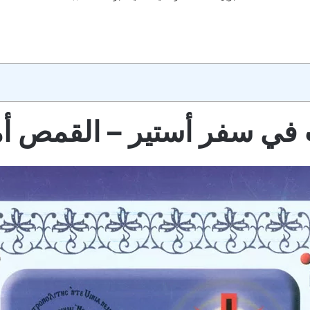
في سفر أستير – القمص أمون