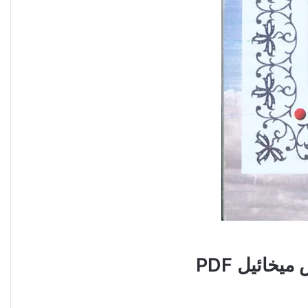
خائيل PDF