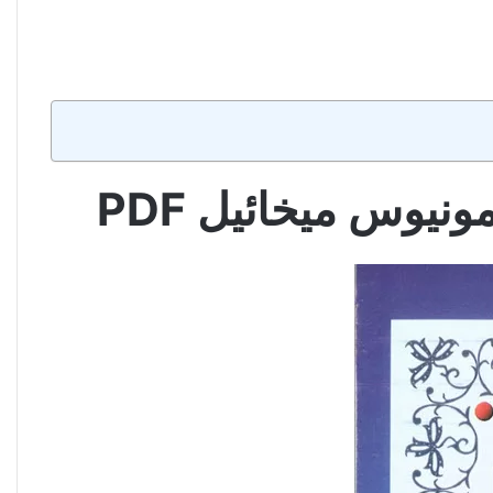
يوس ميخائيل PDF