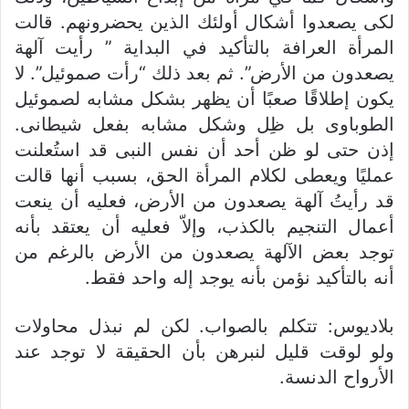
لكى يصعدوا أشكال أولئك الذين يحضرونهم. قالت
المرأة العرافة بالتأكيد في البداية ” رأيت آلهة
يصعدون من الأرض”. ثم بعد ذلك “رأت صموئيل”. لا
يكون إطلاقًا صعبًا أن يظهر بشكل مشابه لصموئيل
الطوباوى بل ظِل وشكل مشابه بفعل شيطانى.
إذن حتى لو ظن أحد أن نفس النبى قد استُعلنت
عمليًا ويعطى لكلام المرأة الحق، بسبب أنها قالت
قد رأيتُ آلهة يصعدون من الأرض، فعليه أن ينعت
أعمال التنجيم بالكذب، وإلاّ فعليه أن يعتقد بأنه
توجد بعض الآلهة يصعدون من الأرض بالرغم من
أنه بالتأكيد نؤمن بأنه يوجد إله واحد فقط.
بلاديوس: تتكلم بالصواب. لكن لم نبذل محاولات
ولو لوقت قليل لنبرهن بأن الحقيقة لا توجد عند
الأرواح الدنسة.