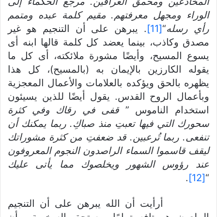
المخادعين ومحمق العرافين. مرجع الحكماء إلى
الوراء ومجهل معرفتهم. مقيم كلمة عبده ومتمم
رأ
ي
رسله
“
[11]
. يبرهن على أن التنجيم هو غير
مصدق وكاذب، بينما يعضد كل كلمة قالها ابنه أى
يسوع المسيح، وأيضًا مشورة ملائكته، أى كل ما
يقوله الكارزين بالإيمان به (بالمسيح)، كل هذا
يظهره بالحق ويؤكده بالعلامات والأعمال المعجزية
وبأعمال الروح القدس. يقول أيضًا للذين يسيئون
استخدام الناموس ”
قفى في رقاك وفي كثرة
سحورك التي فيها تعبت
منذ صباك
. ربما يمكنك أن
تنفعى. ربما تُرعبين. قد ضعفت
من كثرة مشوراتك
ليقف قاسموا السماء الراصدون
النجوم المعروفون
عند رؤوس الشهور ويخلصوك مما يأتى عليك
.
[12]
“
أرأيت أن الله يبرهن على أن التنجيم
الملعون هو تافه تمامًا ويستحق السخرية. وأن