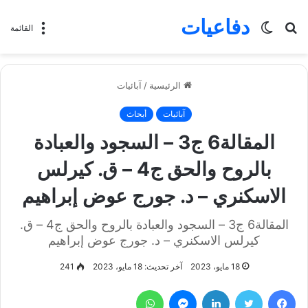
دفاعيات
بحث
الوضع
القائمة
عن
المظلم
الرئيسية
/
آبائيات
آبائيات
أبحاث
المقالة6 ج3 – السجود والعبادة
بالروح والحق ج4 – ق. كيرلس
الاسكنري – د. جورج عوض إبراهيم
المقالة6 ج3 – السجود والعبادة بالروح والحق ج4 – ق.
كيرلس الاسكنري – د. جورج عوض إبراهيم
18 مايو، 2023
آخر تحديث: 18 مايو، 2023
241
فيسبوك
تويتر
لينكدإن
ماسنجر
واتساب