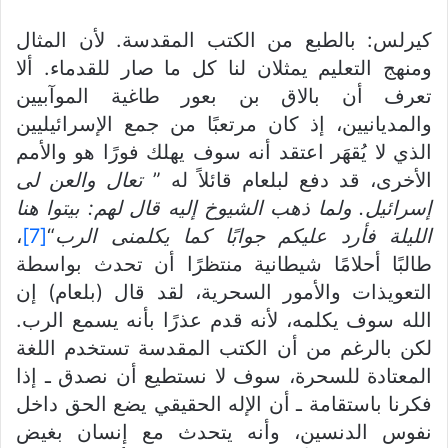
كيرلس: بالطبع من الكتب المقدسة. لأن المثال
ومنهج التعليم يمثلان لنا كل ما صار للقدماء. ألا
تعرف أن بالاق بن بعور طاغية الموآبيين
والمديانيين، إذ كان مرتعبًا من جمع الإسرائيليين
الذي لا يُقهَر اعتقد أنه سوف يهلك فورًا هو والأمم
الأخرى، قد دفع لبلعام قائلاً له ”
تعال والعن لى
إسرائيل. ولما ذهب الشيوخ إليه قال لهم: بيتوا هنا
الليلة فأرد عليكم جوابًا كما يكلمنى الرب
“
[7]
،
طالبًا أحلامًا شيطانية منتظرًا أن تحدث بواسطة
التعويذات والأمور السحرية، لقد قال (بلعام) إن
الله سوف يكلمه، لأنه قدم عذرًا بأنه يسمع الرب.
لكن بالرغم من أن الكتب المقدسة تستخدم اللغة
المعتادة للسحرة، سوف لا نستطيع أن نصدق ـ إذا
فكرنا باستقامة ـ أن الإله الحقيقي يضع الحق داخل
نفوس الدنسين، وأنه يتحدث مع إنسان بغيض