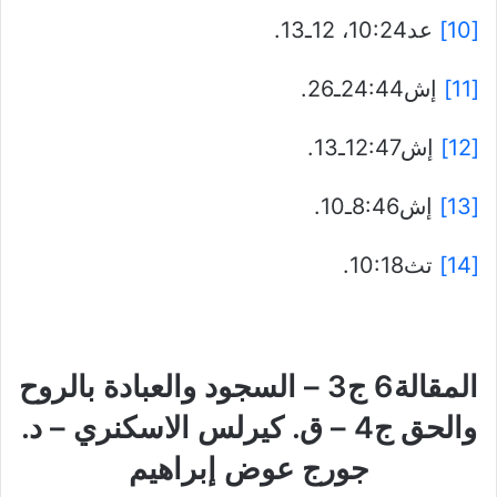
[10]
عد10:24، 12ـ13.
[11]
إش24:44ـ26.
[12]
إش12:47ـ13.
[13]
إش8:46ـ10.
[14]
تث10:18.
المقالة6 ج3 – السجود والعبادة بالروح
والحق ج4 – ق. كيرلس الاسكنري – د.
جورج عوض إبراهيم