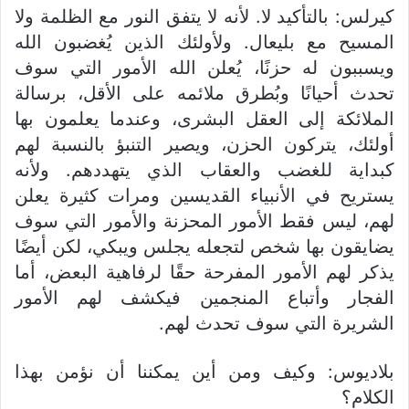
كيرلس: بالتأكيد لا. لأنه لا يتفق النور مع الظلمة ولا
المسيح مع بليعال. ولأولئك الذين يُغضبون الله
ويسببون له حزنًا، يُعلن الله الأمور التي سوف
تحدث أحيانًا وبُطرق ملائمه على الأقل، برسالة
الملائكة إلى العقل البشرى، وعندما يعلمون بها
أولئك، يتركون الحزن، ويصير التنبؤ بالنسبة لهم
كبداية للغضب والعقاب الذي يتهددهم. ولأنه
يستريح في الأنبياء القديسين ومرات كثيرة يعلن
لهم، ليس فقط الأمور المحزنة والأمور التي سوف
يضايقون بها شخص لتجعله يجلس ويبكي، لكن أيضًا
يذكر لهم الأمور المفرحة حقًا لرفاهية البعض، أما
الفجار وأتباع المنجمين فيكشف لهم الأمور
الشريرة التي سوف تحدث لهم.
بلاديوس: وكيف ومن أين يمكننا أن نؤمن بهذا
الكلام؟