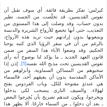
كيرلس: تفكر بطريقة فائقة. أي سوف نقبل أن
نفوس القديسين، قد تخلّصت من الجسد، تطير
بدون حساب، وقد وصلت إلى هذا المستوى من
التعذيب، حتى أنها تخضع للأرواح الشريرة والدنسة
ويتبعونها بدون إرادتهم حيث تريد هذه الأرواح،
بالرغم من أن في سفر الرؤيا الذي كتبه يوحنا
الحكيم، وقد وضعوا الآباء هذا السفر من ضمن
قانون العهد الجديد ـ ما يؤكد لنا بوضوح أنه رأى
نفوس القديسين تحت مذبح الله نفسه
[1]
. إذن إذا
سحبوهم من المساكن السماوية، وأنزلوهم من
الأماكن المقدسة بدون أن يعيقهم أحد، فالسماء
هي عندئذٍ مفتوحة للكل، وباب الفردوس يفتح
لهؤلاء. والسيف النارى ينسحب لكى يدخلوا
ويخرجوا، ويكون عندهم تصريح بأن يُخِرجوا البعض
ـ بعد أن دخلوا ـ من السماء خارجًا. ألا يظهر هذا