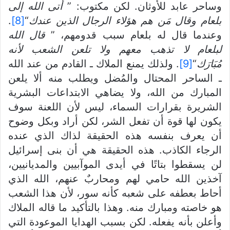
وساحر عابد للأوثان. لكن مكتوب: ”
أتى الله إلى
بلعام وقال مَن هم هؤلاء الرجال الذين عندك
“
[8]
.
وعندما قال له بلعام سبب قدومهم، ”
قال الله
لبلعام لا تذهب معهم ولا تلعن الشعب لأنه
مُبَارَك
“
[9]
. ولذلك يمنع الملاك ـ القادم من عند الله
ـ الساحر المحتال والمُضل ويطلب منه ألا يلعن
المبارك من الله، ولا يضاهي الابتداعات البشرية
الشريرة بقرارات السماء، ليس لأن اللعنة سوف
يكون لها قوة أن تفعل الشر، لكن أراد وبكل وضوح
أن يعرف بنفسه هذه الحقيقة لذاك الذي عنده
الرجاء الكاذب. هذه الحقيقة هي أن بنى إسرائيل
لن يسقطوا بتاتًا في أيدى الموآبيين والمديانيين،
آخذين الله حامي لهم ومحاربٌ عنهم، الله الذي
أحاط بعطفه على شعبه كأنه سور، لأن هذا الشعب
هو خاصته ومبارك منه. وهذا بالتأكيد ما قاله الملاك
وأعلن بأنه يفعله. لكن بسبب الهدايا الموعودة التي