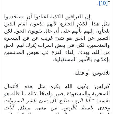
.
[10]
“
إن العرافين الكذبة اعتادوا أن يستخدموا
مثل هذا الكلام الخادع، لأنهم يدّعون أمام الذين
يلجأون إليهم بأنهم على أى حال يقولون الحق. لكن
التعبير عن الحق هو شئ غريب عن فن السحرة
والمنجمين، لكن في بعض المرات يُترك لهم الحق
من الله، بهدف إلقاء الفزع في نفوس المدنسين
بإعلانهم بالأمور المستقبلية.
بلاديوس: أوافقك.
كيرلس: وكون الله يكره مثل هذه الأعمال
السحرية والمشعوِذة يصير واضحًا بذلك ما قاله هو
نفسه: ”
أنا الرب ص
ا
نع كل شئ ناشر السموات
وحدى باسط الأرض. مَن معى. مبطل آيات