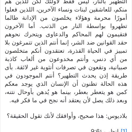
التطهير بالنار، ليس فقط لأولئك لكن للذين هم
منكم، للعاشقين لبنات ونساء الآخرين، اللذين فعلوا
أمورًا محرمة وهؤلاء يخلصون من الإدانة طالما
تطهروا بواسطة النار من الذنب. أما الآخرون
فتقيمون لهم المحاكم والدعاوى ويتحرك نحوهم
حقد القوانين ضد الشر، إنما أنتم الذين تتمرغون بلا
تمييز في الحياة القذرة، تعتقدون أنكم متخلصون
من أي دنس، وأنتم مخدوعون من ألعاب كاذبة
صبيانية، وتقعون في تصرفات أنثوية غير لائقة. بأى
طريقة إذن يحدث التطهير؟ أنتم الموجودون في
هذه الحالة تظنون أن الإنسان الذي يوجد معكم
كمن هو يتعطر بعطر، بينما هو يُدهن بأوحال نتنه،
وبعد ذلك يصل لأن يعتقد أنه نجح في ما فكر فيه.
بلاديوس: هذا صحيح، وأوافقك لأنك تقول الحقيقة؟
[1]
انظر رؤ9:6.