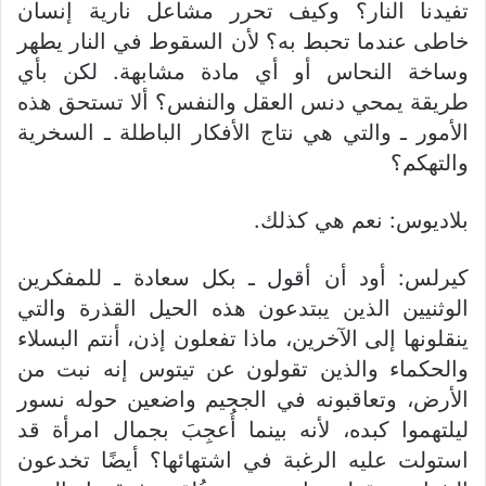
تفيدنا النار؟ وكيف تحرر مشاعل نارية إنسان
خاطى عندما تحبط به؟ لأن السقوط في النار يطهر
وساخة النحاس أو أي مادة مشابهة. لكن بأي
طريقة يمحي دنس العقل والنفس؟ ألا تستحق هذه
الأمور ـ والتي هي نتاج الأفكار الباطلة ـ السخرية
والتهكم؟
بلاديوس: نعم هي كذلك.
كيرلس: أود أن أقول ـ بكل سعادة ـ للمفكرين
الوثنيين الذين يبتدعون هذه الحيل القذرة والتي
ينقلونها إلى الآخرين، ماذا تفعلون إذن، أنتم البسلاء
والحكماء والذين تقولون عن تيتوس إنه نبت من
الأرض، وتعاقبونه في الجحيم واضعين حوله نسور
ليلتهموا كبده، لأنه بينما أُعجِبَ بجمال امرأة قد
استولت عليه الرغبة في اشتهائها؟ أيضًا تخدعون