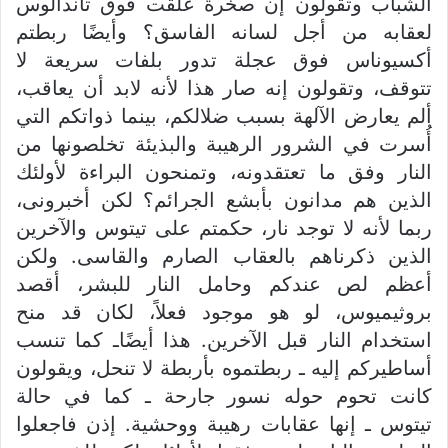
الشباب وتقولون إن صخرة عُلقت فوق تاندالوس
لعقابه من أجل لسانه الفاسق؟ وأيضًا ربطتم
أكسيوناس فوق عجلة تدور بلفات سريعة لا
تتوقف، وتقولون إنه صار هذا لأنه لابد أن يعاقب،
ألم يعارض الآلهة بسبب ضلالكم، بينما ذواتكم التي
أُسرت في الشرور الرهيبة والبذيئة تخلصونها من
النار وفق ما تعتقدونه، وتمنحون البراءة لأولئك
الذين هم مدانون بأبشع الجرائم؟ لكن أخبرونى،
ربما لأنه لا توجد نار، حكمتم على تيتوس والآخرين
الذين ذكرناهم بالعقاب الصارم والقاسى. ولكن
أعظم لص عندكم وحامل النار للبشر، أقصد
بروثيميوس، لو هو موجود فعلاً، لكان قد منح
استخدام النار قبل الآخرين. هذا أيضًاـ كما تنسب
أساطيركم إليه ـ ربطتموه بأربطة لا تنحل، ويقولون
كانت تحوم حوله نسور جارحة ـ كما في حالة
تيتوس ـ إنها عقابات رهيبة ووحشية. إذن فاجعلوا