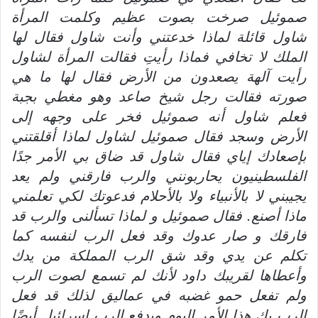
صموئيل صرخت بصوت عظيم وكلمت المرأة
شاول قائلة لماذا خدعتني وأنت شاول فقال لها
الملك لا تخافي فماذا رأيت
فقالت المرأة لشاول
رأيت آلهة يصعدون من الأرض فقال لها ما هي
صورته فقالت رجل شيخ صاعد وهو مغطي بجبة
فعلم شاول أنه صموئيل فخر على وجهه
إ
لى
ال
رض وسجد فقال صموئيل لشاول لماذا
أ
قلقتني
بإصعادك إياي فقال شاول قد ضاق بي الأمر جدًا
الفلسطينيون يحاربونني والرب فارقني ولم يعد
يجيبني لا بالأنبياء ولا بالأحلام فدعوتك لكي تعلمني
ماذا أصنع
.
فقال صموئيل و لماذا تسألنى والرب قد
فارقك و صار عدوك وقد فعل الرب لنفسه كما
تكلم عن يدي وقد شق الرب المملكة من يدك
وأعطاها لقريبك داود لأنك لم تسمع لصوت الرب
ولم ت
ف
عل حمو غضبه في عماليق لذلك قد فعل
الرب بك هذا الأمر اليوم ويدفع الرب إسرائيل أيضًا