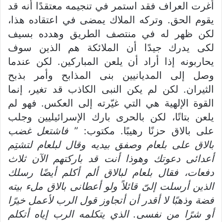
أغرت العراف فقد استمر في تنجيمه معتقدًا أنه قد
يقوم الحق. وتركه الملاك يمضى في اعتقاده هذا،
لكن ظهر له في منتصف الطريق وهدده بسيف
لكى يدرك جيدًا أن الملائكة هم الذين سوف
يحاربونه إذا أراد أن يلعن المباركين. لكن عندما
وصل إلى المديانيين بنى المذابح وأمر بذبح
الثيران. لكن لم يكن النبى الكاذب قد تغير، إنما
القوة الإلهية هي التي غيّرته إلى العكس. فهو لم
يلعن بتاتًا، لكن بالحرى بارك الإسرائيليين وجلب
على بالاق حزنًا رهيبًا. مكتوب: ”
فاشتعل غضب
بالاق على بلعام وصفق بيديه وقال لبلعام لتشت
م
أعدائى دعوتك وهوذا أنت قد باركتهم الآن ثلاث
دفعات، فقال بلعام لبالاق ألم أكلم أيضًا رسلك
الذين أرسلت إلىّ قائلاً ولو أعطانى بالاق ملء بيته
فضة وذهبًا
لا
أقدر أن أتجاوز قول الرب لأعمل خيرًا
أو شرًا من نفس
ى
. الذي يتكلمه الرب إياه أتكلم