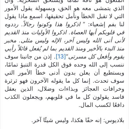
الذي يتمشى معه هو الحق، وبسهولة يقول الأمور
التي لا تقبل الخطأ ونأمل تحقيقها، اسمع ماذا يقول
لنا بفم إشعياء: ”
اذكروا هذا وكونوا رجالاً. رددوه
في قلوبكم أيها العصاة. اذكروا الأوليات منذ القديم
لأنى أنى الله وليس آخر، الإله وليس مثلى. مخبر
منذ البدء بالأخير ومنذ القديم بما لم يُفعل قائلاً رأيي
يقوم و
أ
فعل كل مسرتى
“
[13]
. إذن من جانبنا سوف
ننسب إلى الله وحده فوق الكل قدرة التنبؤ تمامًا،
ويستطيع أن يعلن بدون أدنى خطأ الأمور التي
سوف تحدث. إنما كل ما يقوله الآخرون فهو ثرثرة
وخرافات العجائز وبذاءات وضلال، الذين بعقل
فاسد يقولون كل ما في قلوبهم، ويجعلون الكذب
دافعًا لكسب المال.
بلاديوس: إنه حقًا هكذا، وليس شيئًا آخر.