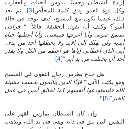
إرادة الشيطان وحسنًا ندوس الحيات والعقارب
وكل قوة العدو وفق كلمة المخلّص
[3]
. ثم بعد
ذلك، عندما نكون مع المسيح، كيف نوجد في حالة
أسوأ؟ وكيف أنه يقول الحقيقة، قائلاً: ”
خرافى
تسمع صوتى وأنا أعرفها فتتبعنى. وأنا أعطيها حياة
أبدية ولن تهلك إلى الأبد ولا يخطفها أحد من يدى.
أبى الذي أعطانى إياها هو أعظم من الكل ولا يقدر
أ
حد أن يخطف من يد أبى
“
[4]
.
هل خدع بطرس رجال التقوى في المسيح
وهو يكتب الآتى:”
فإذًا الذين يتألمون بحسب مشيئة
الله فليستودعوا أنفسهم كما لخالق أمين في عمل
الخير
“
[5]
؟
وإن كان الشيطان يمارس القهر على
النفس التي تثق في ذاته وهي في يد الله، وتذهب