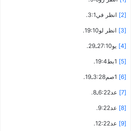
[2]
انظر في3:1.
[3]
انظر لو19:10.
[4]
يو27:10ـ29.
[5]
1بط19:4.
[6]
1صم3:28ـ19.
[7]
عد6:22ـ8.
[8]
عد9:22.
[9]
عد12:22.