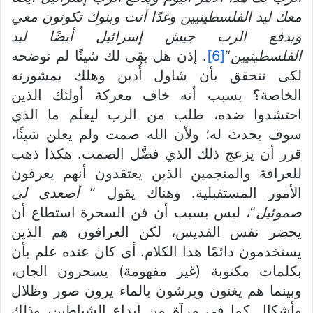
معك ليد الفلسطينيين وغدًا أنت وبنوك تكونون معي
ويدفع الرب جيش إسرائيل أيضًا ليد
الفلسطينيين
“
[6]
. إذن هل بقى لك شيئًا لم نوضحه
لكى تتحقق بأن شاول أُدين وهلك بمشورته
الخاصة؟ بسبب أنه خاف معركة أولئك الذين
احتشدوا ضده، طلب من الرب ليعلَم ما الذي
سوف يحدث له؛ ولأن الله صمت ولم يعلن شيئًا،
قرر أن يزعج ذلك الذي فضَّل الصمت. هكذا ذهب
للعرافة والمنجمين الذين يعتقدون أنهم يعرفون
الأمور المستقبلية. وهناك يقول ”
أصعد
ى
لى
صموئيل
“، ليس بسبب أن فن السحرة استطاع أن
يحضر نفس القديس، لكن العرافون هم الذين
يستخدمون دائمًا هذا الكلام. أى كان عنده علم بأن
بكلمات مكتوبة (غير مفهومة) يسحرون الجان،
وبينما هم يغنون ويرشون بالماء يرون صور وظلال
وأشكال كما في مرآة من إبداع الشياطين، وذلك