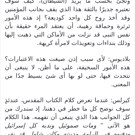
وتجئ بحسب ما يريد (الشيطان)، كيف سوف
نعتبره جديرًا بالثقة هذا الذي يقف بجانب المؤمنين
وقد أخذ روح كل واحد كوديعة؟ إذ هذه الأمور
ثرثرة وحماقة رهيبة، أن يعتقد المرء حقيقة بأن
نفس النبى قد نزلت من الأماكن التي ذهبت إليها
وذلك بنداءات وتعويذات لامرأة كريهة.
بلاديوس: لأى سبب إذن صيغت هذه الاعتبارات؟
هذه الأمور السخيفة، على ما أظن، لا ينبغى أن
نتحدث فيها، حتى لو بها أى شئ بسيط جدًا من
المعنى.
كيرلس: عندما نعرض كلام الكتاب المقدس، عندئذٍ
سوف نوضح كل ما خطر في ذهننا، إذ سندرك من
كل الجوانب هذا الذي ينبغى أن نفهمه. هذا الكلام
هو الآتى ”
ومات صموئيل وندبه كل إسرائيل
ودفنوه في الرامة مدينته وكان شاول قد نفى