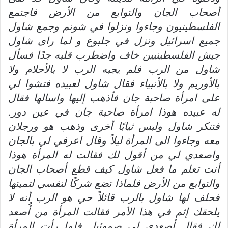
أ
صحاب الجان والتوابع من ا
لأ
رض فاجتمع
الفلسطينيون وجاءوا ونزلوا في شونم وجمع شاول
جميع اسرائيل ونزل في جلبوع و لما راى شاول
جيش الفلسطينيين خاف واضطرب قلبه جد
ا فس
أ
ل
شاول من الرب فلم يجبه الرب لا بال
حلام ولا
بال
وريم ولا با
لأ
نبياء فقال شاول لعبيده فتشوا لي
على امر
أ
ة صاحبة جان ف
أ
ذهب
إ
ليها واس
ا
لها فقال
له عبيده هوذا امر
أ
ة صاحبة جان في عين دور
.
فتنكر شاول ولبس ثياب
ا
أ
خرى وذهب هو ورجلان
معه وجاءوا الى المرأة ليلا
وقال اعرفي لي بالجان
واصعدي لي من
أ
قول لك فقالت له المرأة هوذا
أنت تعلم ما فعل شاول كيف قطع
أ
صحاب الجان
والتوابع من ا
لأ
رض فلماذا تضع شرك
ا لنفسي لتميتها
فحلف لها شاول بالرب قائلاً حي هو الرب أنه لا
يلحقك
إ
ثم في هذا الأمر فقالت المرأة من
أُ
صعد
لك فقال
أ
صعدي لي صموئيل فلما رأت المرأة