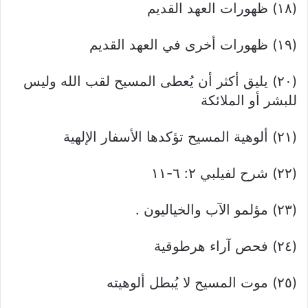
(۱۸) ظهورات العهد القديم
(۱۹) ظهورات أخرى في العهد القديم
(٢٠) يليق أكثر أن يُعطى المسيح لقب الله وليس
للبشر أو الملائكة
(۲۱) ألوهية المسيح تؤكدها الأسفار الإلهية
(۲۲) شرح لفيلبي ٢: ٦-١١
(۲۳) مؤلمو الآب والخياليون .
(٢٤) فحص آراء هرطوقية
(٢٥) موت المسيح لا يُبطل ألوهيته