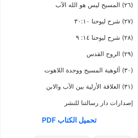
(٢٦) المسيح ليس هو الله الآب
(۲۷) شرح ليوحنا ۳۰:۱۰
(٢٨) شرح ليوحنا ١٤: ٩
(۲۹) الروح القدس
(۳۰) ألوهية المسيح ووحدة اللاهوت
(۳۱) العلاقة الأزلية بين الآب والابن
إصدارات دار رسالتنا للنشر
تحميل الكتاب PDF