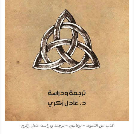
كتاب عن الثالوث – نوفاتيان – ترجمة ودراسة: عادل زكري