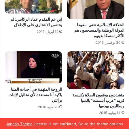
ابن عم المقدم عماد الركايبي: لم
يحتضن الانتحاري على الإطلاق
الخلافة الإسلامية تعنى سقوط
الدولة الوطنية والمسيحييون هم
12 أبريل، 2017
الأكثر تمسكا بدينهم
30 نوفمبر، 2015
الزوجة المتهمة في أحداث المنيا
باكية أنا مستعدة لأي تحاليل لإثبات
متشددون يوقفون الصلاة بكنيسة
برائتي
قرية “عرب أسمنت” بالمنيا
ويطالبون بهدمها
28 مايو، 2016
14 يوليو، 2015
Jannah Theme
License is not validated, Go to the theme options