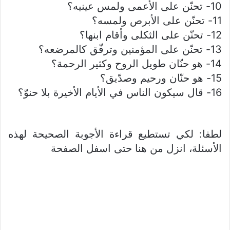
10- تحنّن على الأعمى ولمس عينيه؟
11- تحنّن على الأبرص ولمسه؟
12- تحنّن على الثكلى وأقام ابنها؟
13- تحنّن على المؤمنين وترفّق كالمرضعه؟
14- هو حنّان طويل الروح وكثير الرحمة؟
15- هو حنّان ورحيم وصدّيق؟
16- قال سيكون الناس في الأيام الأخيرة بلا حنوّ؟
لطفا: لكي تستطيع قراءة الأجوبة الصحيحة لهذه
الأسئلة، انزل من هنا حتى اسفل الصفحة