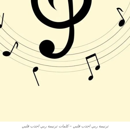
ترنيمة ربي اجذب قلبي – كلمات ترنيمة ربي اجذب قلبي