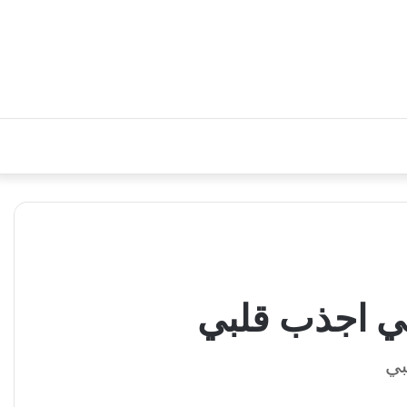
بي اجذب قلبي
بي