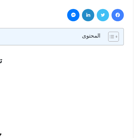
فيسبوك
تويتر
لينكدإن
ماسنجر
المحتوى
ت