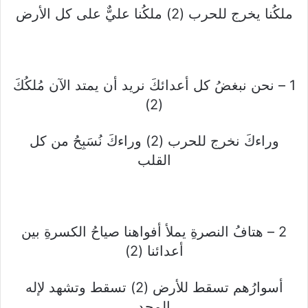
ملكُنا يخرج للحرب (2) ملكُنا عليٌّ على كل الأرض
1 – نحن نبغضُ كل أعدائكَ نريد أن يمتد الآن مُلكُكَ
(2)
وراءكَ نخرج للحرب (2) وراءكَ نُسَبِحُ من كل
القلب
2 – هتافُ النصرةِ يملأ أفواهنا صياحُ الكسرةِ بين
أعدائنا (2)
أسوارُهم تسقط للأرض (2) تسقط وتشهد لإله
المجد