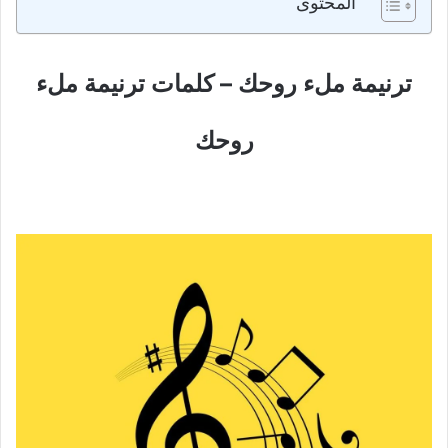
المحتوى
ترنيمة ملء روحك – كلمات ترنيمة ملء
روحك