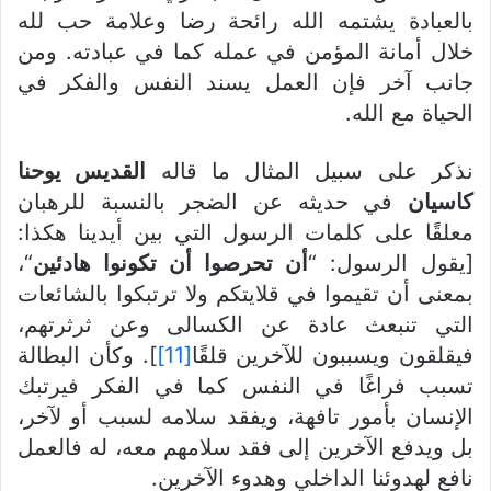
بالعبادة يشتمه الله رائحة رضا وعلامة حب لله
خلال أمانة المؤمن في عمله كما في عبادته. ومن
جانب آخر فإن العمل يسند النفس والفكر في
الحياة مع الله.
نذكر على سبيل المثال ما قاله
القديس يوحنا
كاسيان
في حديثه عن الضجر بالنسبة للرهبان
معلقًا على كلمات الرسول التي بين أيدينا هكذا:
[يقول الرسول: “
أن تحرصوا أن تكونوا هادئين
“،
بمعنى أن تقيموا في قلايتكم ولا ترتبكوا بالشائعات
التي تنبعث عادة عن الكسالى وعن ثرثرتهم،
فيقلقون ويسببون للآخرين قلقًا
[11]
]. وكأن البطالة
تسبب فراغًا في النفس كما في الفكر فيرتبك
الإنسان بأمور تافهة، ويفقد سلامه لسبب أو لآخر،
بل ويدفع الآخرين إلى فقد سلامهم معه، له فالعمل
نافع لهدوئنا الداخلي وهدوء الآخرين.