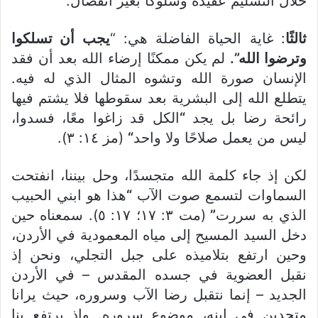
خلال التسليم عقيدة وسلوكًا بغير انفصال.
ثالثًا
: غاية الحياة الفاضلة هي: “
يجب أن تسلكوا
وترضوا الله”.
لم يكن ممكنًا إرضاء الله بعد أن فقد
الإنسان صورة الله وتشوه المثال الذي له فيه.
يتطلع الله إلى البشرية بعد سقوطها فلا يشتم فيها
رائحة رضا بل يجد
“
الكل قد زاغوا معًا، فسدوا،
ليس من يعمل صلاحًا ولا واحد
“
(مز ١٤: ٣).
لكن إذ جاء كلمة الله متجسدًا، وحل بيننا، انفتحت
السماوات لتسمع صوت الآب
“
هذا هو ابني الحبيب
الذي به سررت
”
(مت ٣: ١٧؛ ١٧: ٥). سمعناه حين
دخل السيد المسيح إلى مياه المعمودية في الأردن،
وحين ارتفع بتلاميذه على جبل التجلي، ونحن إذ
نقبل العضوية في جسده المقدس – في الأردن
الجديد – إنما نتقبل رضا الآب وسروره، حيث يرانا
متحدين في ابنه، موضوع سروره. وإذ يرتفع بنا