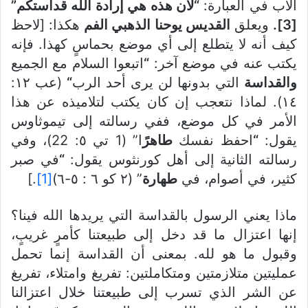
الآب في العبارة:
“لأن هذه هي إرادة الله قداستكم”
[3].
ويعلق
القديس يوحنا الذهبي الفم
هكذا: [لاحظ
كيف أنه لا يتطلع إلى أي موضع بحماسٍ كهذا. فإنه
يكتب عنه في موضع آخر:
“
اتبعوا السلام مع الجميع
والقداسة
التي بدونها لن يرى أحد الرب
“
(عب ١٢:
١٤). لماذا نتعجب إن كان يكتب لتلاميذه عن هذا
الأمر في كل موضع، ففي رسالته إلى تيموثاوس
يقول:
“
احفظ نفسك
طاهرً
ا” (1 تي ٥: 22)، وفي
رسالته الثانية إلى أهل كورنثوس يقول:
“
في صبر
كثير، في أصوام، في
طهارة
” (٢ كو ٦ : ٥-٦)
[1]
.]
ماذا يعني الرسول بالقداسة التي يريدها الله فينا؟
إنها اعتزال ما قد دخل إلى طبيعتنا كأمرٍ غريبٍ،
وقبول ما هو لله. بمعنى أن القداسة إنما تحمل
عمليتين متلازمتين ومتكاملتين: تفريغ وامتلاء، تفريغ
عن الشر الذي تسرب إلى طبيعتنا خلال اعتزالنا