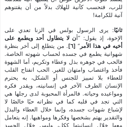
للرب، فتحسب كآنية للهلاك بدلاً من أن يقتنوهم
آنية للكرامة!
ثانيًا
: يرى الرسول بولس في الزنا تعدي على
الإخوة، إذ يقول: “أ
ن لا يتطاول أحد ويطمع على
أخيه في هذا الأمر
“
[٦]
. من يتطلع إلى آخر بنظرة
شهوانية يطمع في جسده لحساب شهوته الخاصة.
فالحب في جوهره بذل وعطاء وتكريم، أما الشهوة
فأخذ واغتصاب وامتهان للغير. الحب انفتاح القلب
للعطاء بلا تمييز للجنس أو الشكل، به يحترم
الإنسان الطرف الآخر في إنسانيته، ويقدر فكره
ومواعيده وحياته. فالمرأة المحبوبة لدى رجلها هي
التي تجد في قلبه كما في نظراته حبًا خالصًا لا
لإشباع شهوات جسده، وإنما خلال العطاء والبذل
والتقدير يهتم بشخصها وفكرها ومواهبها. إنه يتعامل
معها خلال إنسانيتها ككل، وليس خلال الجسد