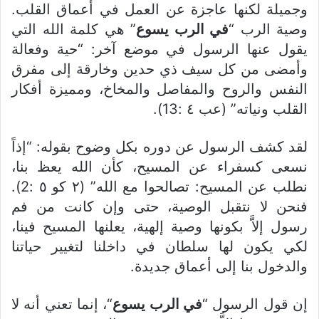
وجميلة لكنها عاجزة عن العمل في أعماق القلب.
وصية الرب “
في الرب يسوع
” هي كلمة الله التي
يقول عنها الرسول في موضع آخر: “حية وفعالة
وأمضى من كل سيف ذي حدين وخارقة إلى مفرق
النفس والروح والمفاصل والمخاخ، ومميزة أفكار
القلب ونياته” (عب ٤ :13).
لقد كشف الرسول عن دوره بكل وضوح بقوله: “إذاً
نسعى كسفراء عن المسيح، كأن الله يعظ بنا،
نطلب عن المسيح: تصالحوا مع الله” (٢ كو ٥ :2).
فنحن لا نتقبل الوصية، حتى وإن كانت من فم
رسول إلاَّ بكونها وصية إلهية، يعلنها المسيح فينا،
لكي يكون لها سلطان في داخلنا لتغيير حياتنا
والدخول بنا إلى أعماق جديدة.
إن قول الرسول “
في الرب يسوع
“، إنما تعني أنه لا