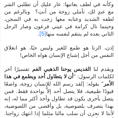
وكأنه في لطف يعاتبها: عار عليكِ أن تطلبي الشر
مع عبدٍ لكِ، تأملي زوجة من أنتِ؟ وبالرغم من
لطفه الشديد وعتابه معها زجت به في السجن،
وحينما نال كرامة في عيني فرعون وصار الرجل
الثاني بعده لم ينتقم لنفسه منها
[5]
.
إذن، الزنا هو طمع للغير وليس حبًا، هو انغلاق
النفس من أجل إشباع الإنسان هواه الخاص!
ويقدم لنا
القديس يوحنا الذهبي الفم
تفسيرًا آخر
لكلمات الرسول: “
أن لا يتطاول أحد ويطمع في هذا
الأمر
” بقوله: [لقد رسم الله للإنسان زوجة، واضعًا
قيودًا طبيعية، فلا يتصل أحد إلاَّ بواحدة فقط. فمن
يتصل بأخرى يكون قد تطاول وأخذ أكثر مما له، إنه
بهذا يتصرف بلصوصية، بل وأقصى من اللصوصية،
لأننا لا نحزن أن سلب مالنا مثلما إذا انتهك زواجنا.