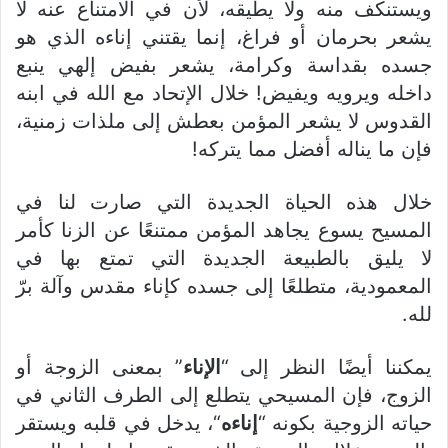
ويستنكف منه ولا يطيقه، لأن في الامتناع عنه لا
يشعر بحرمان أو فراغ، إنما يقتني إناءه الذي هو
جسده بقداسة وكرامة، يشعر بفيض إلهي ينبع
داخله ويرويه ويفيض! خلال الإتحاد مع الله في ابنه
القدوس لا يشعر المؤمن بعطش إلى ملذات زمنية،
فإن ما يناله أفضل مما يتركه!
خلال هذه الحياة الجديدة التي صارت لنا في
المسيح يسوع يجاهد المؤمن ممتنعًا عن الزنا كأمر
لا يليق بالطبيعة الجديدة التي تمتع بها في
المعمودية، متطلعًا إلى جسده كإناء مقدس وآلة برّ
لله.
يمكننا أيضًا النظر إلى “
الإناء
” بمعنى الزوجة أو
الزوج، فإن المسيحي يتطلع إلى الطرف الثاني في
حياته الزوجية بكونه “
إناءه
“، يدخل في قلبه ويستقر