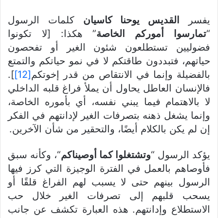
يفسر
القديس يوحنا كاسيان
كلمات الرسول
“
تمارسوا أموركم الخاصة
” هكذا: [لا تكونوا
فضوليين تستطلعون شئون الغير أو تفحصون
حياتهم، فتبددون طاقتكم لا في نمو حياتكم والتمتع
بالفضيلة وإنما في الانتقاص من قدر إخوتكم
[12]
].
فالإنسان العاطل يحاول أن يملأ فراغ قلبه الداخلي
لا بالاهتمام فيما يبني نفسه، أي بأموره الخاصة،
وإنما يشغل ذهنه بتصرفات الغير لإدانتهم في الفكر
إن لم يكن بالكلام أيضًا، والتحقير من شأن الآخرين.
يؤكد الرسول “
وتشتغلوا كما أوصيناكم
“، وكأنه سبق
فأوصاهم بالعمل في الفترة الوجيزة التي كرز فيها
الرسول بينهم حتى لا يسبب لهم الفراغ قلقًا أو
يسحب قلبهم إلى تصرفات الغير خلال حب
الاستطلاع وإدانتهم. هذه العبارة تكشف عن جانب