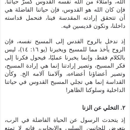
الله، وامتلاء من الله نفسه القدوس كسرّ حياتنا.
فإن كان الله هو القدوس، فإن حياتنا الفاضلة هي
أن تتحقق إرادته المقدسة فينا، فنحمل قداسته
داخلنا، ونكون قديسين فيه.
إذ ندخل بالروح القدس إلى المسيح نفسه، فإن
الروح يأخذ مما للمسيح ويخبرنا (يو ١٦: ١٤)، ليس
بالكلام فقط، وإنما يخبرنا عمليًا، فيحول فكرنا إلى
فكر المسيح، وتصير إرادتنا إنما هي إرادة المسيح،
وتصير أعضاؤنا أعضاءه، وآلامنا آلامه الخ. وكأن
القداسة إنما هي تجلي المسيح القدوس في حياتنا
الداخلية وسلوكنا الظاهر!
٢. التخلي عن الزنا
إذ يتحدث الرسول عن الحياة الفاضلة في الرب،
يتعرض للجانبين السلبي والإيجابي، فإنه لا تمتع