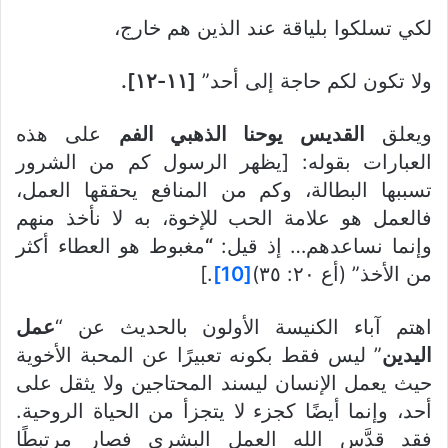
لكي تسلكوا بلياقة عند الذين هم خارج،
ولا تكون لكم حاجة إلى أحد”
[١١-١٢].
ويعلق
القديس يوحنا الذهبي الفم
على هذه
العبارات بقوله: [يظهر الرسول كم من الشرور
تسببها البطالة، وكم من المنافع يحققها العمل،
فالعمل هو علامة الحب للإخوة، به لا نأخذ منهم
وإنما نساعدهم… إذ قيل:
“
مغبوط هو العطاء أكثر
من الأخذ” (أع ٢٠: ٣٥)
[10]
.]
اهتم آباء الكنيسة الأولون بالحديث عن “
عمل
اليدين
” ليس فقط بكونه تعبيرًا عن المحبة الأخوية
حيث يعمل الإنسان ليسند المحتاجين ولا يثقل على
أحد، وإنما أيضًا كجزء لا يتجزأ من الحياة الروحية.
فقد قدَّس الله العمل البشري فصار مرتبطًا