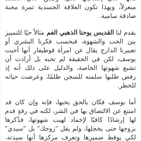
منعزلاً، وبهذا تكون العلاقة الجسدية ثمرة محبة
صادقة سامية.
يقدم لنا
القديس يوحنا الذهبي الفم
مثالاً حيًا للتمييز
بين الحب والشهوة، فبحسب فكرنا البشري أو
تعبيرنا الدارج يقال عن امرأة فوطيفار أنها أحبت
يوسف، لكن في الحقيقة لم تحبه بل أرادت أن
تشبع شهوتها الخاصة، والدليل على ذلك أنه إذ
رفض طلبها سلمته للسجن ظلمًا، وعرضت حياته
للخطر.
أما يوسف فكان بالحق يحبها، فإنه وإن كان قد
امتنع عن الالتصاق بها في الشر، لكنه في رقةٍ قدم
لها إرشادًا كافيًا لإخماد لهيب شهوتها، فذّكرها
بزوجها حتى يخجلها، ولم يقل “زوجك” بل “سيدي”
لكي يوقظ ضميرها وتعرف مركزها أنها سيدته.