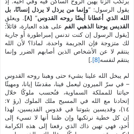
يرتكب الزنا يهين الروح الساكن فيه وفي أخيه. إذ
يقول الرسول: “
وإنما من يرذل لا يرذل إنسانًا، بل
الله الذي أعطانا أيضًا روحه القدوس
“
[٨]
. ويعلق
القديس يوحنا الذهبي الفم
على هذه العبارة، قائلاً:
[يقول الرسول إن كنت تدنس إمبراطورة أو جارية
لك متزوجة فإن الجريمة واحدة، لماذا؟ لأن الله
ينتقم لا عن الأشخاص الذين أصابهم الضرر وإنما
ينتقم لنفسه
[8]
.]
لم يبخل الله علينا بشيء حتى وهبنا روحه القدوس
– في سرّ الميرون ليعمل فينا، مقدسًا إيانا، ومهيئًا
حياتنا للمملكة السماوية، فنُحسب ملوكًا خلال
إتحادنا مع الله في المسيح ملك الملوك (رؤ ٧:
١٤)، وقديسين بثبوتنا في قدوس القديسين، لهذا
إن كل خطية نرتكبها وإن ظننا أنها لا تسيء إلى
أحدٍ، فهي تهين ذاك الذي رفعنا إلى هذه الكرامة