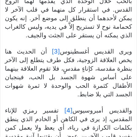
بالحب خلال الوحدة الذي يقدمها لهما الروح
القدس. في استقرار كل منهما في قلب الآخر لا
يمكن لأحدهما أن ينطلق إلى موضع آخر. إنه يكون
كحمامة نوح لا تستريح إلاَّ في يديه، وليس كالغراب
الذي يمكنه أن يستقر على الجثث والجيف.
ويرى القديس أغسطينوس
[3]
أن الحديث هنا
يخص العلاقة الزوجية، فكل طرف يتطلع إلى الآخر
بنظرة مقدسة، كإناءٍ مقدسٍ، فلا تقوم العلاقة بينهما
على أساس شهوة الجسد بل الحب، فينجبان
الأطفال كثمرة الحب والوحدة لا ثمرة شهوات
الجسد التي بلا ضابط.
والقديس أمبروسيوس
[4]
تفسير رمزي للإناء
المقدس، إذ يرى في الكاهن أو الخادم الذي ينطق
بكلمات الكرازة في رياء، أي يعظ ولا يعمل كمن
يفسد قلوب الآخرين عوض أن يقتنيها آنية مقدسة