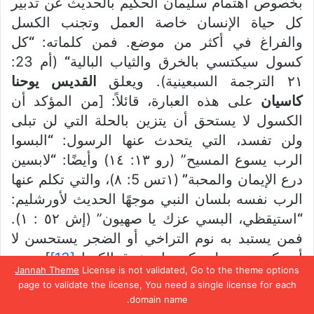
بخصوص اهتمام سليمان الحكيم بالحديث عن تدبير
كل حياة الإنسان خاصة العمل وتجنب الكسل
والفراغ في أكثر من موضع. فمن كلماته:
“
كل
كسول سيكتسي بالخرق والثياب البالية
“
(أم 23:
٢١ الترجمة السبعينية). ويعلق
القديس يوحنا
كاسيان
على هذه العبارة، قائلاً: [من المؤكد أن
الكسول لا يستحق أن يتزين بالحلة التي لن تبلى
ولن تفسد، التي يتحدث عنها الرسول:
“
البسوا
الرب يسوع المسيح” (رو ١٣: ١٤) وأيضًا:
“
لابسين
درع الإيمان والمحبة
”
(١تس 5: ٨)، والتي تكلم عنها
الرب نفسه بلسان النبي موجهًا الحديث لأورشليم:
“
استيقظي، البسي عزك يا صهيون” (إش ٥٢ : ١).
فمن يستبد به نوم التراخي أو الضجر يستحسن لا
أن يكتسي بعمله وكده بل بخرق الكسل
[13]
].
Jannah Theme
License is not validated, Go to the theme options
page to validate the license, You need a single license for each
طريق الكسول مملوءة أشواكًا وحقله الداخلي، أي
domain name.
يسبوك
تويتر
بينتيريست
واتساب
تيلقرام