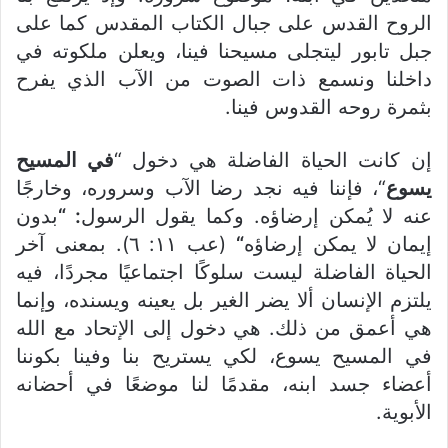
الروح القدس على جبال الكتاب المقدس كما على
جبل تابور ليتجلى مسيحنا فينا، ويعلن ملكوته في
داخلنا ونسمع ذات الصوت من الآب الذي يفرح
بثمرة روحه القدوس فينا.
إن كانت الحياة الفاضلة هي دخول “
في المسيح
يسوع
“، فإننا فيه نجد رضا الآب وسروره، وخارجًا
عنه لا يُمكن إرضاؤه. وكما يقول الرسول
: “
بدون
إيمان لا يمكن إرضاؤه
“
(عب ١١: ٦). بمعنى آخر
الحياة الفاضلة ليست سلوكًا اجتماعيًا مجردًا، فيه
يلتزم الإنسان ألا يضر الغير بل يعينه ويسنده، وإنما
هي أعمق من ذلك. هي دخول إلى الإتحاد مع الله
في المسيح يسوع، لكي يستريح بنا وفينا بكوننا
أعضاء جسد ابنه، مقدمًا لنا موضعًا في أحضانه
الأبوية.