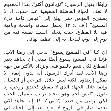
رابعًا
: يقول الرسول:
“تزدادون أكثر
“. بهذا المفهوم
لا تقف الحياة الفاضلة الحقيقية عند حدود، إذ لا
يستريح المؤمن حتى يبلغ إلى
“
قياس قامة ملء
المسيح
“
(أف ٤: ٣)، يحمل سماته واضحة ونامية
فيه بلا انقطاع، حيث يتجلى السيد نفسه فيه من
يومٍ إلى يوم، ليدخل به إلى عظمة بهائه.
إن كنا “
في المسيح يسوع
” ندخل إلى رضا الآب،
فإننا في المسيح يسوع أيضًا ينبغي أن نجاهد بغير
انقطاع لكي ننعم بالنمو فيه، ونزداد بالأكثر من جهة
رضا الآب. لقد أدرك الرسول أنه بدون إيمان لا
يمكن إرضاؤه، لكنه ليس خلال التراخي أو الكسل،
وإنما خلال الجهاد الذي لا ينقطع كجندي روحي، إذ
يقول:
“
ليس أحد وهو يتجند يرتبك بأعمال الحياة
لكي يرضى من جنده
“
(٢ تي ٢: ٤). إنه يجاهد لكي
بعدما صار في الروح لا يعود بعد إلى الحياة في