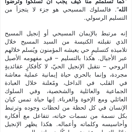
“
كما تسلمتم منا كيف يجب أن تسلكوا وترضوا
الله
“. فالسلوك المسيحي هو جزء لا يتجزأ من
التسليم الرسولي.
إنه مرتبط بالإيمان المسيحي أو إنجيل المسيح
الذي تقبلته الكنيسة من السيد المسيح خلال
تلاميذه كتسليمٍ حي يعيشه المؤمنون ويُسلم خلالهم
عبر الأجيال. هكذا بالتسليم – في مفهومه الأصيل
الروحي – نتقبل الإنجيل الحيّ، لا كأفكارٍ عقائديةٍ
مجردة، وإنما بالحري حياة إيمانية عملية معاشة
في القلب في الداخل، ومًعلنة خلال العبادة
الجماعية والعائلية والشخصية، وفي السلوك
العائلي ومع الإخوة والغرباء. إنها حياة تمس كيان
الإنسان في كل لحظة من لحظات وجوده وترتبط
بكل نسمة من نسمات حياته، تتفاعل مع أفكاره
وأحاسيسه وكلماته وأعماله. هكذا يظهر الإنجيل