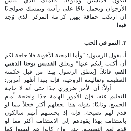
لنكون قديسين وملوكًا. فالملك الذي يلبس
الأرجوان ويحمل تاجًا على رأسه ويمسك صولجانًا
إن ارتكب حماقة يهين كرامة المركز الذي وُجد
فيه!
٣. النمو في الحب
أ. يقول الرسول: “وأما المحبة الأخوية فلا حاجة لكم
أن أكتب إليكم عنها” ويعلق
القديس يوحنا الذهبي
الفم
، قائلاً: [ينطق الرسول بهذا من قبل حكمته
العظيمة وتعاليمه الروحية، فإنه بهذا أظهر أمرين:
أولاً: أن الأمر ضروري جدًا حتى أنه لا حاجة
للتعليم عنه، فإن الأمور الهامة جدًا واضحة أمام
الجميع. وثانيًا: بقوله هذا يجعلهم أكثر خجلاً مما لو
قدم لهم نصيحة. فإنه إذ يحسبهم أنهم سالكون
باستقامة بهذا يقودهم إلى الاستقامة أكثر مما لو
قدم لهم النصيحة، حتى وإن كانوا هم ليسوا كما