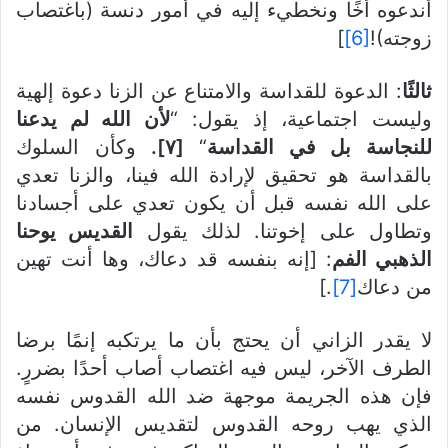
أندعوه أخًا ونخطيء إليه في أمور دنسة (باغتصاب
زوجته)!
[6]
]
ثالثًا
: الدعوة للقداسة والامتناع عن الزنا دعوة إلهية
وليست اجتماعية، إذ يقول: “
لأن الله لم يدعنا
للنجاسة بل في القداسة
“
[٧].
وكأن السلوك
بالقداسة هو تحقيق لإرادة الله فينا، والزنا تعدي
على الله نفسه قبل أن يكون تعدي على أجسادنا
وتطاول على إخوتنا. لذلك يقول
القديس يوحنا
الذهبي الفم
: [إنه بنفسه قد دعاك، وها أنت تهين
من دعاك
[7]
.]
لا يقدر الزاني أن يحتج بأن ما يرتكبه إنمًا برضا
الطرف الآخر، ليس فيه اغتصاب أصاب أحدًا بضررٍ.
فإن هذه الجريمة موجهة ضد الله القدوس نفسه
الذي يهب روحه القدوس لتقديس الإنسان. من