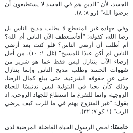
الجسد، لأن
“
الذين هم في الجسد لا يستطيعون أن
يرضوا الله
“
(رو ٨: ٨).
وفي جهاده غير المنقطع لا يطلب مديح الناس بل
رضا الله، كقوله:
“
أفأستعطف الآن الناس أم الله؟
أم أطلب أن أرضي الناس؟ فلو كنت بعد أرضي
الناس لم أكن عبدًا للمسيح
“
(غل ١: ١٠). من أجل
إرضاء الآب يتنازل ليس فقط عما هو شرير من
شهوات الجسد وطلب مديح الناس وإنما يتنازل
حتى عن حقوقه الشرعية، حتى يبلغ كمال الرضا،
وذلك كأن يحيا في البتولية ليس تدنيسًا للحياة
الزوجية، وإنما للتفرغ ما استطاع للجهاد الروحي، إذ
يقول:
“
غير المتزوج يهتم في ما للرب كيف يرضي
الرب
“
(١ كو ٧: ٣٢).
خامسًا
: لخص الرسول الحياة الفاضلة المرضية لدى