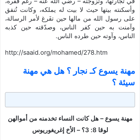
في تجارتها، وتزوجته – رضي الله عنه – رغم فقره،
وأسكنته بيتها حيث لا بيت له يملكه، وكانت تُنفق
على رسول الله من مالها حين تفَرغ لأمر الرسالة،
وآمنت به حين كفر الناس، وصدّقته حين كذبه
الناس، وآوته حين طرده الناس.
http://saaid.org/mohamed/278.htm
مهنة يسوع كـ نجار ؟ هل هي مهنة
سيئة ؟
مهنة يسوع – هل كانت النساء تخدمنه من أموالهن
لوقا 8: 3؟ – الأخ إغريغوريوس