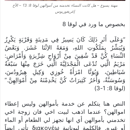
مهنة يسوع – هل كانت النساء تخدمنه من أموالهن لوقا 8: 3؟ – الأخ
إغريغوريوس
بخصوص ما ورد في لوقا 8
“وَعَلَى أَثَرِ ذَلِكَ كَانَ يَسِيرُ فِي مَدِينَةٍ وَقَرْيَةٍ يَكْرِزُ
وَيُبَشِّرُ بِمَلَكُوتِ اللهِ، وَمَعَهُ الاِثْنَا عَشَرَ. وَبَعْضُ
النِّسَاءِ كُنَّ قَدْ شُفِينَ مِنْ أَرْوَاحٍ شِرِّيرَةٍ وَأَمْرَاضٍ:
مَرْيَمُ الَّتِي تُدْعَى الْمَجْدَلِيَّةَ الَّتِي خَرَجَ مِنْهَا سَبْعَةُ
شَيَاطِينَ، وَيُوَنَّا امْرَأَةُ خُوزِي وَكِيلِ هِيرُودُسَ،
وَسُوسَنَّةُ، وَأُخَرُ كَثِيرَاتٌ كُنَّ يَخْدِمْنَهُ مِنْ أَمْوَالِهِنَّ.”
(لوقا 8: 1-3)
النص هنا يتكلم عن خدمة بأموالهن وليس إعطاء
اموالهن؟ عندما اذهب لبيت اخي فان زوجة اخي
تخدمني بأموالهن أي انها تجهز لي الطعام أو الماء
أو غيره. فالكلمة ليونانية διακονέω تأتي ايضاً