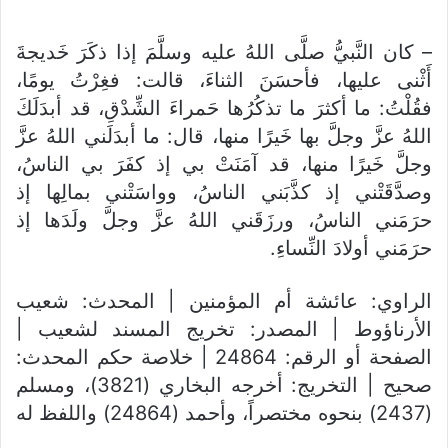
– كان النَّبيُّ صلَّى اللهُ عليه وسلَّمَ إذا ذكَرَ خَديجةَ
أَثْنى عليها، فأحسَنَ الثناءَ، قالت: فغِرْتُ يومًا،
فقُلْتُ: ما أكثرَ ما تذكُرُها حَمراءَ الشِّدْقِ، قد أبدَلَكَ
اللهُ عزَّ وجلَّ بها خَيرًا منها، قال: ما أبدَلَني اللهُ عزَّ
وجلَّ خَيرًا منها، قد آمَنَتْ بي إذ كفَرَ بي الناسُ،
وصدَّقَتْني إذ كذَّبَني الناسُ، وواسَتْني بمالِها إذ
حرَمَني الناسُ، ورزَقَني اللهُ عزَّ وجلَّ ولَدَها إذ
حرَمَني أولادَ النِّساءِ.
الراوي: عائشة أم المؤمنين | المحدث: شعيب
الأرناؤوط | المصدر: تخريج المسند لشعيب |
الصفحة أو الرقم: 24864 | خلاصة حكم المحدث:
صحيح | التخريج: أخرجه البخاري (3821)، ومسلم
(2437) بنحوه مختصراً، وأحمد (24864) واللفظ له