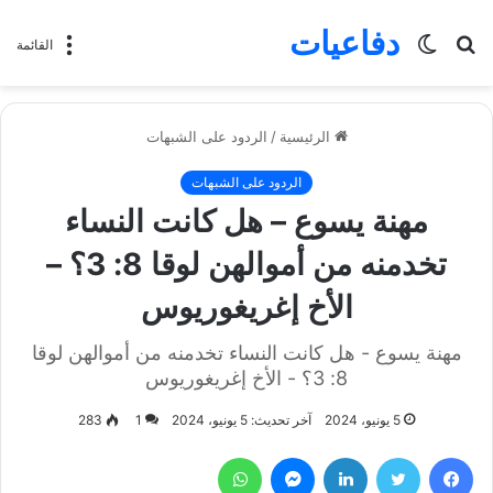
دفاعيات
بحث
الوضع
القائمة
عن
المظلم
الرئيسية
/
الردود على الشبهات
الردود على الشبهات
مهنة يسوع – هل كانت النساء
تخدمنه من أموالهن لوقا 8: 3؟ –
الأخ إغريغوريوس
مهنة يسوع - هل كانت النساء تخدمنه من أموالهن لوقا
8: 3؟ - الأخ إغريغوريوس
5 يونيو، 2024
آخر تحديث: 5 يونيو، 2024
1
283
فيسبوك
تويتر
لينكدإن
ماسنجر
واتساب