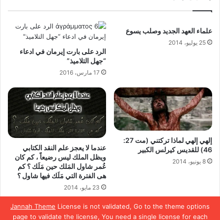
علماء العهد الجديد وصلب يسوع
25 يوليو، 2014
الرد على بارت إيرمان في ادعاء
“جهل التلاميذ”
17 مارس، 2016
إلهي إلهي لماذا تركتني (مت 27:
عندما لا يعجز علم النقد الكتابي
46) للقديس كيرلس الكبير
ويظل الملك ليس رضيعاً ، كم كان
8 يونيو، 2014
عُمر شاول المَلك حين مَلَك ؟ كم
هى الفترة التي مَلَك فيها شاول ؟
23 مايو، 2014
Jannah Theme
License is not validated, Go to the theme options
page to validate the license, You need a single license for each