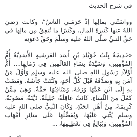
في شرح الحديث
وواسَتْني بمالِها إذْ حَرَمَني الناسُ”، وكانت رَضيَ
اللهُ عنها كَثيرةَ المالِ، وكَثيرًا ما تُنفِقُ مِن مالِها في
حَقِّ النبيِّ صلَّى اللهُ عليه وسلَّمَ وحَقِّ دَعوَتِه
«خَدِيجَةُ بِنْتُ خُوَيْلِدِ بْنِ أَسَد القرشيةٍ الأَسَدِيَّةُ أُمُّ
المُؤْمِنِينَ، وَسَيِّدَةُ نِسَاءِ العَالَمِينَ فِي زَمَانِهَا…. أُمُّ
أَوْلاَدِ رَسُولِ اللهِ صلى الله عليه وسلم وَأَوَّلُ مَنْ
آمَنَ بِهِ وَصَدَّقَهُ قَبْلَ كُلِّ أَحَدٍ، وَثَبَّتَتْ جَأْشَهُ، وَمَضَتْ
بِهِ إِلَى ابْنِ عَمِّهَا وَرَقَةَ، وَمَنَاقِبُهَا جَمَّةٌ. وَهِيَ مِمَّنْ
كَمُلَ مِنَ النِّسَاءِ، كَانَتْ عَاقِلَةً، جَلِيلَةً، دَيِّنَةً، مَصُونَةً،
كَرِيمَةً، مِنْ أَهْلِ الجَنَّةِ. وَكَانَ النَّبِيُّ صلى الله عليه
وسلم يُثْنِي عَلَيْهَا، وَيُفَضِّلُهَا عَلَى سَائِرِ أُمَّهَاتِ
المُؤْمِنِينَ، وَيُبَالِغُ فِي تَعْظِيمِهَا، …