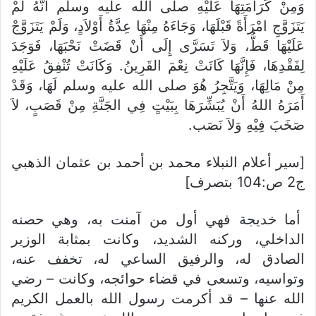
وَمِنْ كَرَامَتِهَا عَلَيْهِ صلى الله عليه وسلم أَنَّهُ لَمْ
يَتَزَوَّجِ امْرَأَةً قَبْلَهَا، وَجَاءَهُ مِنْهَا عِدَّةُ أَوْلاَدٍ، وَلَمْ يَتَزَوَّجْ
عَلَيْهَا قَطُّ، وَلاَ تَسَرَّى إِلَى أَنْ قَضَتْ نَحْبَهَا، فَوَجَدَ
لِفَقْدِهَا، فَإِنَّهَا كَانَتْ نِعْمَ القَرِينُ. وَكَانَتْ تُنْفِقُ عَلَيْهِ
مِنْ مَالِهَا، وَيَتَّجِرُ هُوَ صلى الله عليه وسلم لَهَا، وَقَدْ
أَمَرَهُ اللهُ أَنْ يُبَشِّرَهَا بِبَيْتٍ فِي الجَنَّةِ مِنْ قَصَبٍ، لاَ
صَخَبَ فِيْهِ وَلاَ نَصَب.
[سير أعلام النبلاء محمد بن أحمد بن عثمان الذهبي
ج2 ص:104 بتصرف]
أما خديجة فهي أول من آمنت به، وهي حصنه
الداخلي، وركنه الشديد، وكانت بمثابة الوزير
الصادق له، والرفيق الساعي له، تخفف عنه،
وتواسيه، وتسعى في قضاء حوائجه، وكانت – رضي
الله عنها – قد أكرمت رسول الله بالعمل الكريم