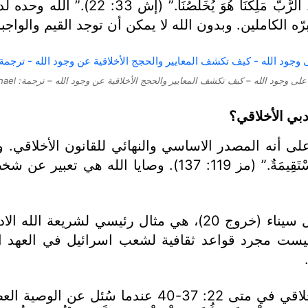
إشعياء 22:33، “فَإِنَّ الرَّبَّ قَاضِينَا.
برّه الكاملين. وبدون الله لا يمكن أن توجد القيم والواج
ى وجود الله – كيف تكشف المعايير والحجج الأخلاقية عن وجود الله – ترجمة: Patricia Michael
بي الأخلاقي؟
ى أنه المصدر الاساسي والنهائي للقانون الأخلاقي. وص
وكما يعلن المزمور “بَارٌّ أَنْتَ يَا رَبُّ، وَأَحْكَامُكَ مُسْتَ
إن الوصايا العشر، التي أُعطيت لموسى على جبل سيناء (خروج 20)
 ليست مجرد قواعد ثقافية لشعب اسرائيل في العهد ا
علاوة على ذلك، لخص يسوع الناموس الادبي الأخلاقي في متى 