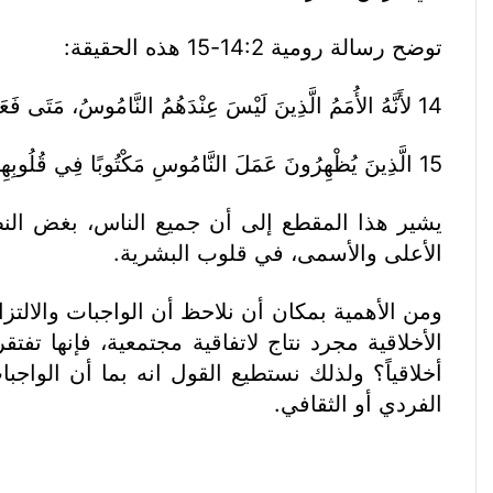
توضح رسالة رومية 14:2-15 هذه الحقيقة:
14 لأَنَّهُ الأُمَمُ الَّذِينَ لَيْسَ عِنْدَهُمُ النَّامُوسُ، مَتَى فَعَلُوا بِالطَّبِيعَةِ مَا هُوَ فِي النَّامُوسِ، فَهؤُلاَءِ إِذْ لَيْسَ لَهُمُ النَّامُوسُ هُمْ نَامُوسٌ لأَنْفُسِهِمِ،
15 الَّذِينَ يُظْهِرُونَ عَمَلَ النَّامُوسِ مَكْتُوبًا فِي قُلُوبِهِمْ، شَاهِدًا أَيْضًا ضَمِيرُهُمْ وَأَفْكَارُهُمْ فِيمَا بَيْنَهَا مُشْتَكِيَةً أَوْ مُحْتَجَّةً،”.
يشير هذا المقطع إلى أن جميع الناس، بغض النظر ع
الأعلى والأسمى، في قلوب البشرية.
ومن الأهمية بمكان أن نلاحظ أن الواجبات والالتزا
الأخلاقية مجرد نتاج لاتفاقية مجتمعية، فإنها ت
أخلاقياً؟ ولذلك نستطيع القول انه بما أن الواجب
الفردي أو الثقافي.