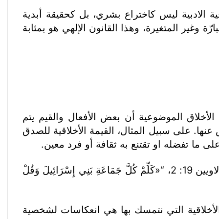
ة الادبية ليس كاختراع بشري، بل كحقيقة أبدية
ّة وغير المتغيرة، وهذا القانون الإلهي هو بمثابة
الأخلاق الموضوعية أن بعض الأفعال والقيم يتم
نها. على سبيل المثال، القيمة الأخلاقية للصدق
ى ما تفضله او تقتنع به ثقافة أو فرد معين.
يؤكد الكتاب المقدس أن المعايير الأخلاقية الموضوعية موجودة وأنها متجذرة في طبيعة الله. وكما يقول لاويين 19: 2، “«كَلِّمْ كُلَّ جَمَاعَةِ بَنِي إِسْرَائِيلَ وَقُلْ
الأخلاقية التي نتمسك بها هي انعكاسات لشخصية