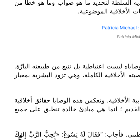
 الرَّبُّ شَارِعُنَا. الرَّبُّ مَلِكُنَا هُوَ يُخَلِّصُنَا.” (إش 33: 22).” الله وحده لديه السلطة لتحديد ما هو صواب وما هو خطأ من
بات الأخلاقية الموضوعية.
اياه ليست اعتباطية بل تنبع من طبيعته البارّة.
قِيمَةٌ.” (مز 119: 137). وصايا الله هي تعبير عن شخصيته الأخلاقية الكاملة، وهي تزود البشرية بمعيار
، هي مثال رئيسي لشريعة الله الادبية الأخلاقية. وتعكس هذه الوصايا حقائق أخلاقية
لقديم ؛ انما هي مبادئ خالدة تنطبق على جميع
22: 37-40 عندما سُئل عن الوصية العظمى. فأجاب: “فَقَالَ لَهُ يَسُوعُ: «تُحِبُّ الرَّبَّ إِلهَكَ