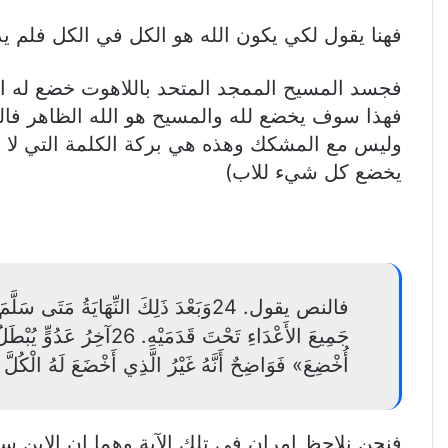
فهنا يقول لكي يكون الله هو الكل في الكل فلم ي
فجسد المسيح الممجد المتحد باللاهوت خضع له ال
وليس مع المشكك وهذه هي بركة الكلمة التي لا تع
يخضع كل شيء للاب)
أُخْضِعَ» فَوَاضِحٌ أَنَّهُ غَيْرُ الَّذِي أَخْضَعَ لَهُ الْكُلَّ
فنحن نلاحظ امران في تلك الآية وهما ان الابن 