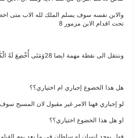
والابن نفسه سوف يسلم الملك لله الاب متى اخض
تحت اقدام الابن مزمور 8
وننتقل الى نقطة مهمة ايضا 28وَمَتَى أُخْضِعَ لَهُ الْكُلُّ فَحِينَئِذٍ الابْنُ نَفْسُهُ أَيْضاً سَيَخْضَعُ لِلَّذِي أَخْضَعَ
هل هذا الخضوع إجباري ام اختياري؟؟
لو إجباري فهنا الامر غير مقبول لان المسيح سوف
او هل هذا الخضوع اختياري؟؟
فهل يوجد انسان له سلطان في ما بعد يوم القيا