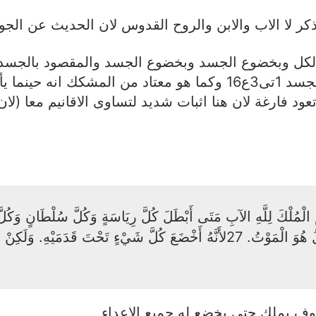
ذكر لا الاب والابن والروح القدوس لان الحديث عن الج
كل وبخضوع الجسد وبخضوع الجسد والمقصود بالجسد هنا
فهذا سوف يخضع لله والمسيح هو الله الظاهر فالجسد 1تى3ع16 وكما ه
ود فارغة لان هنا اثبات شديد لتساوى الاقانيم معا (
جَمِيعَ الأَعْدَاءِ تَحْتَ قَدَمَيْهِ. 26آخِرُ عَدُوٍّ يُبْطَلُ هُوَ الْمَوْتُ. 27لأَنَّهُ أَخْضَعَ كُلَّ 
سوف يملك حتى يخضع له جميع الاعداء