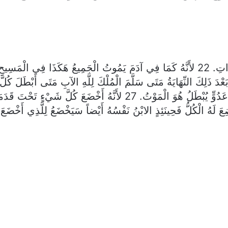
يَمْلِكَ حَتَّى يَضَعَ جَمِيعَ الأَعْدَاءِ تَحْتَ قَدَمَيْهِ. 26آخِرُ عَدُوٍّ يُبْطَل