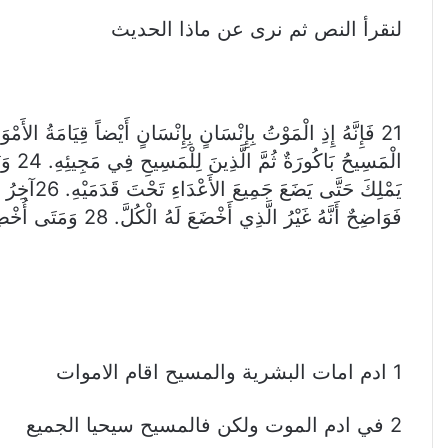
لنقرأ النص ثم نرى عن ماذا الحديث
فَوَاضِحٌ أَنَّهُ غَيْرُ الَّذِي أَخْضَعَ لَهُ الْكُلَّ. 28 وَمَتَى أُخْضِعَ لَهُ الْكُلُّ فَحِينَئِذٍ الابْنُ نَفْسُهُ أَيْضاً سَيَخْضَعُ لِلَّذِي أَخْضَعَ لَهُ الْكُلَّ كَيْ يَكُونَ اللهُ الْكُلَّ فِي الْكُلِّ.
1 ادم امات البشرية والمسيح اقام الاموات
2 في ادم الموت ولكن فالمسيح سيحيا الجميع