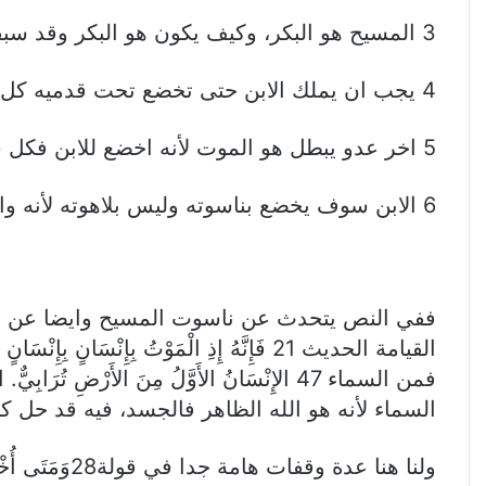
3 المسيح هو البكر، وكيف يكون هو البكر وقد سبقه اناس على الارض؟؟فالحديث هنا عن انه ابن الله البكر المولود منه وبكورة الراقدين
4 يجب ان يملك الابن حتى تخضع تحت قدميه كل قوى الاعداء (اشارة للمزمور القائل اضع اعدائك تحت قدميك)
5 اخر عدو يبطل هو الموت لأنه اخضع للابن فكل شيء قد اخضع تحت قدميه
6 الابن سوف يخضع بناسوته وليس بلاهوته لأنه واحد مع الاب
ففي النص يتحدث عن ناسوت المسيح وايضا عن لاهو
القيامة الحديث 21 فَإِنَّهُ إِذِ الْمَوْ
فمن السماء 47 الإِنْسَانُ الأَوَّلُ مِنَ ال
السماء لأنه هو الله الظاهر فالجسد، فيه قد حل
ولنا هنا عدة وقفات هامة جدا في قولة28وَمَتَى أُخْضِعَ لَهُ الْكُلُّ فَحِينَئِذٍ الابْنُ نَفْسُهُ أَيْضاً سَيَخْضَعُ لِلَّذِي أَخْضَعَ لَهُ الْكُلَّ كَيْ يَكُونَ اللهُ الْكُلَّ فِي الْكُلِّ.