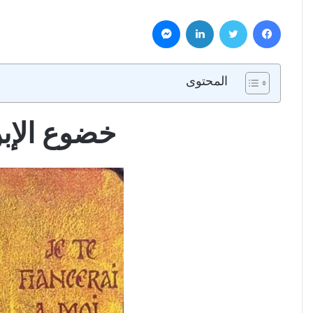
فيسبوك
تويتر
لينكدإن
ماسنجر
المحتوى
خضوع الإب