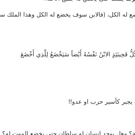
ع له الكل، (فالابن سوف يخضع له الكل وهذا الملك 
 يجبر كأسير حرب او عدو!!
مة؟ وهل يوجد انسان له سلطان حتى يخضع الموت له؟ و