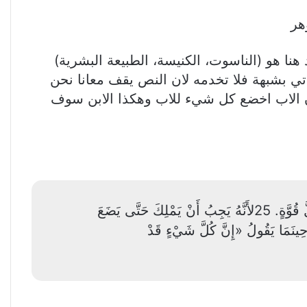
وهر
 هو (الناسوت، الكنيسة، الطبيعة البشرية)
و معتاد من المشكك انه حينما يأتي بشبهة فلا تخدمه لان النص يقف معانا نحن
لان الاب اخضع كل شيء للاب وهكذا الابن سوف
فالنص يقول. 24وَبَعْدَ ذَلِكَ النِّهَايَةُ مَتَى سَلَّمَ الْمُلْكَ لِلَّهِ الآبِ مَتَى أَبْطَلَ كُلَّ رِيَاسَةٍ وَكُلَّ سُلْطَانٍ وَكُلَّ قُوَّةٍ. 25لأَنَّهُ يَجِبُ أَنْ يَمْلِكَ حَتَّى يَضَعَ
شَيْءٍ تَحْتَ قَدَمَيْهِ. وَلَكِنْ حِينَمَا يَقُولُ «إِنَّ كُلَّ شَيْءٍ قَدْ