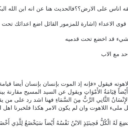
ته فيقول «فإنه إذ الموت بإنسان بإنسان أيضا قيامة
تُ بِإِنْسَانٍ بِإِنْسَانٍ أَيْضاً قِيَامَةُ الأَمْوَاتِ ويقول عن السيد
أَرْضِ تُرَابِيٌّ. الإِنْسَانُ الثَّانِي الرَّبُّ مِنَ السَّمَاءِ فهن
 كل ملىء اللاهوت وان لم يكون الامر هكذا فلخبرنا اه