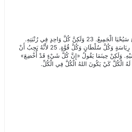
21 فَإِنَّهُ إِذِ الْمَوْتُ بِإِنْسَانٍ بِإِنْسَانٍ أَيْضاً قِيَامَةُ الأَمْوَاتِ. 22 لأَنَّهُ كَمَا فِي آدَمَ يَمُوتُ الْجَمِيعُ هَكَذَا فِي الْمَسِيحِ سَيُحْيَا الْجَمِيعُ. 23 وَلَكِنَّ كُلَّ وَاحِدٍ فِي رُتْبَتِهِ.
الْمَسِيحُ بَاكُورَةٌ ثُمَّ الَّذِينَ لِلْمَسِيحِ فِي مَجِيئِهِ. 24 وَبَعْدَ ذَلِكَ النِّهَايَةُ مَتَى سَلَّمَ الْمُلْكَ لِلَّهِ الآبِ مَتَى أَبْطَلَ كُلَّ رِيَاسَةٍ وَكُلَّ سُلْطَانٍ وَكُلَّ قُوَّةٍ. 25 لأَنَّهُ يَجِبُ أَنْ
ُ هُوَ الْمَوْتُ. 27 لأَنَّهُ أَخْضَعَ كُلَّ شَيْءٍ تَحْتَ قَدَمَيْهِ. وَلَكِنْ حِينَمَا يَقُولُ «إِنَّ كُلَّ شَيْءٍ قَدْ أُخْضِعَ»