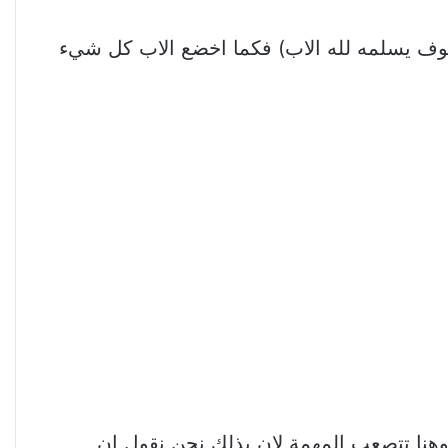
سوف يسلمه لله الاب) فكما اخضع الاب كل شيء
هنا تتصعب المهمة لان بذلك نحن نقول ان