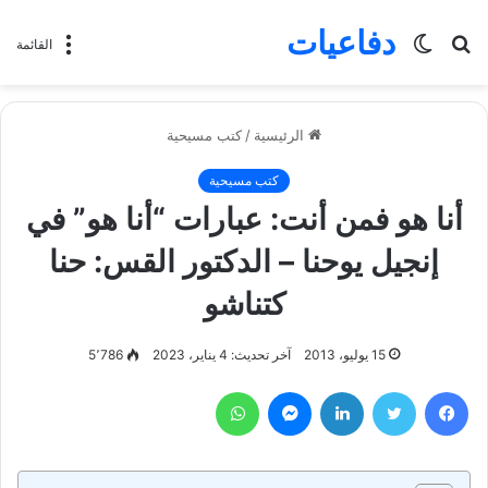
دفاعيات
بحث
الوضع
القائمة
عن
المظلم
الرئيسية
/
كتب مسيحية
كتب مسيحية
أنا هو فمن أنت: عبارات “أنا هو” في
إنجيل يوحنا – الدكتور القس: حنا
كتناشو
15 يوليو، 2013
آخر تحديث: 4 يناير، 2023
5٬786
فيسبوك
تويتر
لينكدإن
ماسنجر
واتساب