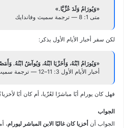
«وَيُورَامُ وَلَدَ عُزِّيَّا.»
متى 1: 8 — ترجمة سميث وفاندايك
لكن سفر أخبار الأيام الأول يذكر:
«وَيُورَامُ ابْنُهُ، وَأَخَزْيَا ابْنُهُ، وَيُوآشُ ابْنُهُ. وَأَمَصْيَ
أخبار الأيام الأول 3: 11–12 — ترجمة سميث وفاندايك
فهل كان يورام أبًا مباشرًا لعُزّيا، أم كان أبًا لأخزيا؟
الجواب
الجواب أن
أخزيا كان غالبًا الابن المباشر ليورام
، أم