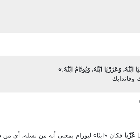
ا ابْنُهُ، وَعَزَرْيَا ابْنُهُ، وَيُوثَامُ ابْنُهُ.»
ا
عُزّيا
فكان «ابنًا» ليورام بمعنى أنه من نسله، أي من ذري