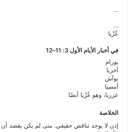
…
…
عُزّيا
في أخبار الأيام الأول 3: 11–12
يورام
أخزيا
يوآش
أمصيا
عزريا، وهو عُزّيا أيضًا
الخلاصة
إذن لا يوجد تناقض حقيقي. متى لم يكن يقصد أن عُزّ