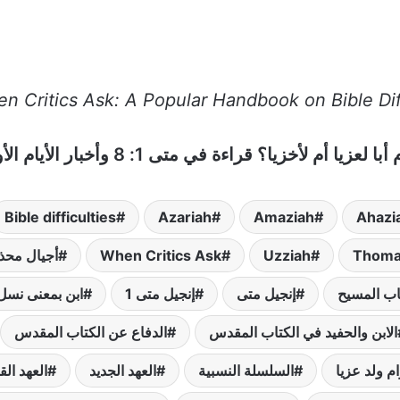
n Critics Ask: A Popular Handbook on Bible Diff
 أم لأخزيا؟ قراءة في متى 1: 8 وأخبار الأيام الأول 3: 11–12
Bible difficulties
Azariah
Amaziah
Ahazi
Thoma
Uzziah
When Critics Ask
أجيال محذ
اب المسيح
إنجيل متى
إنجيل متى 1
ابن بمعنى نسل
الابن والحفيد في الكتاب المقدس
الدفاع عن الكتاب المقدس
م ولد عزيا
السلسلة النسبية
العهد الجديد
العهد الق