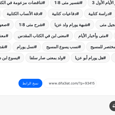
لأيام الأول 3
تفسير متى 1:8
تناقضات مزعومة في الك
دراسة كتابية
دفاعيات كتابية
دقة الأنساب الكتابية
جيل متى
شبهة يورام ولد عزيا
شرح متى 1:8
صعوب
متى وأخبار الأيام
معنى ابن في الكتاب المقدس
معن
ختصر للمسيح
نسب يسوع المسيح
نسل يورام
نقد
هل يورام أبو عزيا
ولد بمعنى صار سلفا
يسوع ابن د
نسخ الرابط
د
طباعة