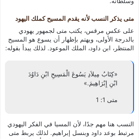
وسلطانه.
متى يذكر النسب لأنه يقدم المسيح كملك اليهود
على عكس مرقس، يكتب متى لجمهور يهودي
بالدرجة الأولى، ويهتم بإظهار أن يسوع هو المسيح
المنتظر، ابن داود، الملك الموعود. لذلك يبدأ بقوله:
«كِتَابُ مِيلاَدِ يَسُوعَ الْمَسِيحِ ابْنِ دَاوُدَ
ابْنِ إِبْرَاهِيمَ.»
متى 1: 1
النسب هنا مهم جدًا، لأن المسيا في الفكر اليهودي
مرتبط بوعد داود وبنسل إبراهيم. لذلك يربط متى