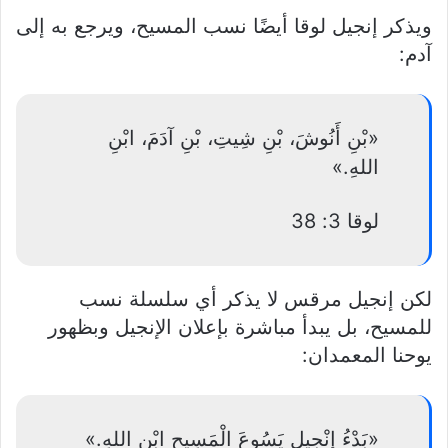
ويذكر إنجيل لوقا أيضًا نسب المسيح، ويرجع به إلى
آدم:
«بْنِ أَنُوشَ، بْنِ شِيتِ، بْنِ آدَمَ، ابْنِ
اللهِ.»
لوقا 3: 38
لكن إنجيل مرقس لا يذكر أي سلسلة نسب
للمسيح، بل يبدأ مباشرة بإعلان الإنجيل وبظهور
يوحنا المعمدان:
«بَدْءُ إِنْجِيلِ يَسُوعَ الْمَسِيحِ ابْنِ اللهِ.»