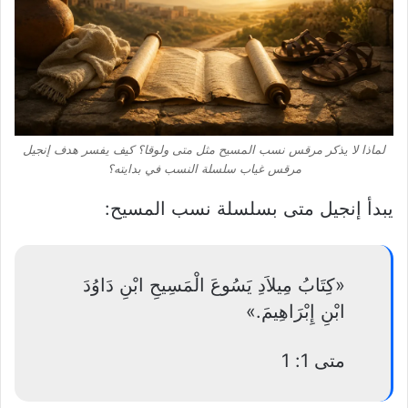
لماذا لا يذكر مرقس نسب المسيح مثل متى ولوقا؟ كيف يفسر هدف إنجيل
مرقس غياب سلسلة النسب في بدايته؟
يبدأ إنجيل متى بسلسلة نسب المسيح:
«كِتَابُ مِيلاَدِ يَسُوعَ الْمَسِيحِ ابْنِ دَاوُدَ
ابْنِ إِبْرَاهِيمَ.»
متى 1: 1