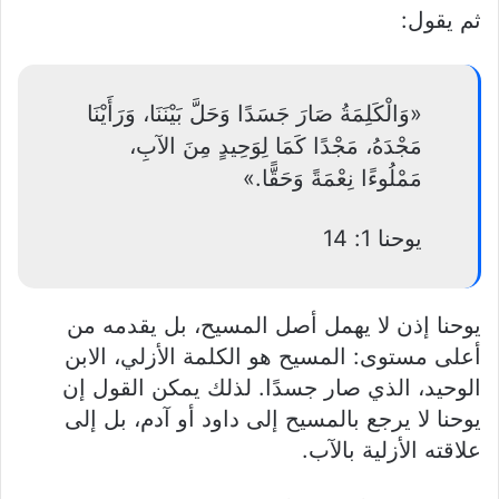
ثم يقول:
«وَالْكَلِمَةُ صَارَ جَسَدًا وَحَلَّ بَيْنَنَا، وَرَأَيْنَا
مَجْدَهُ، مَجْدًا كَمَا لِوَحِيدٍ مِنَ الآبِ،
مَمْلُوءًا نِعْمَةً وَحَقًّا.»
يوحنا 1: 14
يوحنا إذن لا يهمل أصل المسيح، بل يقدمه من
أعلى مستوى: المسيح هو الكلمة الأزلي، الابن
الوحيد، الذي صار جسدًا. لذلك يمكن القول إن
يوحنا لا يرجع بالمسيح إلى داود أو آدم، بل إلى
علاقته الأزلية بالآب.