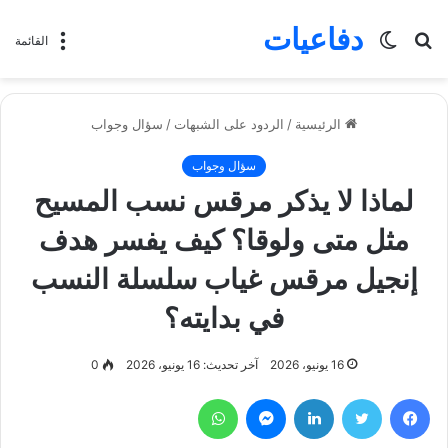
دفاعيات
بحث
الوضع
القائمة
عن
المظلم
الرئيسية
/
الردود على الشبهات
/
سؤال وجواب
سؤال وجواب
لماذا لا يذكر مرقس نسب المسيح
مثل متى ولوقا؟ كيف يفسر هدف
إنجيل مرقس غياب سلسلة النسب
في بدايته؟
16 يونيو، 2026
آخر تحديث: 16 يونيو، 2026
0
فيسبوك
تويتر
لينكدإن
ماسنجر
واتساب