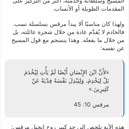
المسيح وسلطانه وخدمته، أكثر من التركيز على
المقدمات الطويلة أو الأنساب.
ولهذا كان مناسبًا ألا يبدأ مرقس بسلسلة نسب.
فالخادم لا يُقدَّم عادة من خلال شجرة عائلته، بل
من خلال ما يفعله. وهذا ينسجم مع قول المسيح
عن نفسه:
«لأَنَّ ابْنَ الإِنْسَانِ أَيْضًا لَمْ يَأْتِ لِيُخْدَمَ
بَلْ لِيَخْدِمَ، وَلِيَبْذِلَ نَفْسَهُ فِدْيَةً عَنْ
كَثِيرِينَ.»
مرقس 10: 45
هذه الآية تلخص إلى حد كبير روح إنجيل مرقس: