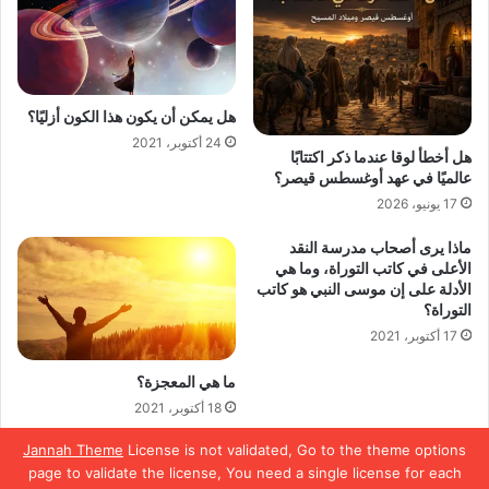
هل يمكن أن يكون هذا الكون أزليًا؟
24 أكتوبر، 2021
هل أخطأ لوقا عندما ذكر اكتتابًا
عالميًا في عهد أوغسطس قيصر؟
17 يونيو، 2026
ماذا يرى أصحاب مدرسة النقد
الأعلى في كاتب التوراة، وما هي
الأدلة على إن موسى النبي هو كاتب
التوراة؟
17 أكتوبر، 2021
ما هي المعجزة؟
18 أكتوبر، 2021
Jannah Theme
License is not validated, Go to the theme options
page to validate the license, You need a single license for each