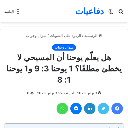
دفاعيات
بحث
الوضع
القائمة
عن
المظلم
الرئيسية
/
الردود على الشبهات
/
سؤال وجواب
سؤال وجواب
هل يعلّم يوحنا أن المسيحي لا
يخطئ مطلقًا؟ 1 يوحنا 3: 9 و1 يوحنا
1: 8
3 يوليو، 2026
آخر تحديث: 3 يوليو، 2026
0
فيسبوك
تويتر
لينكدإن
ماسنجر
واتساب