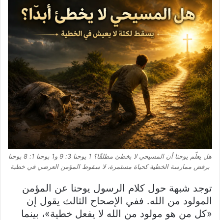
هل يعلّم يوحنا أن المسيحي لا يخطئ مطلقًا؟ 1 يوحنا 3: 9 و1 يوحنا 1: 8 يوحنا
يرفض ممارسة الخطية كحياة مستمرة، لا سقوط المؤمن العرضي في خطية
توجد شبهة حول كلام الرسول يوحنا عن المؤمن
المولود من الله. ففي الإصحاح الثالث يقول إن
«كل من هو مولود من الله لا يفعل خطية»، بينما