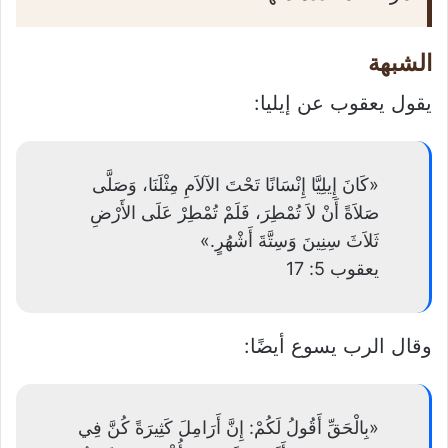
الشبهة
يقول يعقوب عن إيليا:
«كَانَ إِيلِيَّا إِنْسَانًا تَحْتَ الآلاَمِ مِثْلَنَا، وَصَلَّى
صَلاَةً أَنْ لاَ تُمْطِرَ، فَلَمْ تُمْطِرْ عَلَى الأَرْضِ
ثَلاَثَ سِنِينَ وَسِتَّةَ أَشْهُرٍ.»
يعقوب 5: 17
وقال الرب يسوع أيضًا:
«بِالْحَقِّ أَقُولُ لَكُمْ: إِنَّ أَرَامِلَ كَثِيرَةً كُنَّ فِي