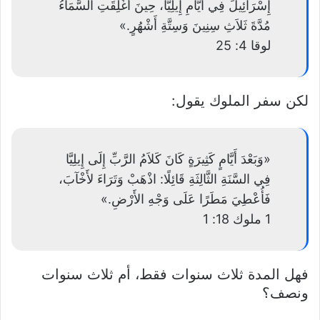
إِسْرَائِيلَ فِي أَيَّامِ إِيلِيَّا، حِينَ أُغْلِقَتِ السَّمَاءُ
مُدَّةَ ثَلاَثِ سِنِينَ وَسِتَّةِ أَشْهُرٍ.»
لوقا 4: 25
لكن سفر الملوك يقول:
«وَبَعْدَ أَيَّامٍ كَثِيرَةٍ كَانَ كَلاَمُ الرَّبِّ إِلَى إِيلِيَّا
فِي السَّنَةِ الثَّالِثَةِ قَائِلًا: اذْهَبْ وَتَرَاءَ لأَخْآبَ،
فَأُعْطِيَ مَطَرًا عَلَى وَجْهِ الأَرْضِ.»
1 ملوك 18: 1
فهل المدة ثلاث سنوات فقط، أم ثلاث سنوات
ونصف؟