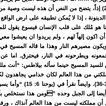
واذبحوهم قدامي.” (لوقا19: 11-27) إذاً، يتضح من النص أن هذه ل
ينونة ، إذا لا يُمكن تطبيقه على ارض الواقع ا
نا هو مُلك على قلب الإنسان فيسوع يقول للمل
 أن اكون إلهاً لهم ، ولم يريدوا ان يعيشوا م
عونه ويطرحونه في النار، فيحترق. اما عن 
لسيد المسيح حينما سأله بيلاطس: “أنت ملك
كتي من هذا العالم لكان خدامي يجاهدون لكي
ليست مملكتي من هنا” (يو18:
أيضا إلى الجبل وحده ”ومن هذا نستخلص ب
 أن مملكته ليست من هذا العالم آنذاك ، ورفض 