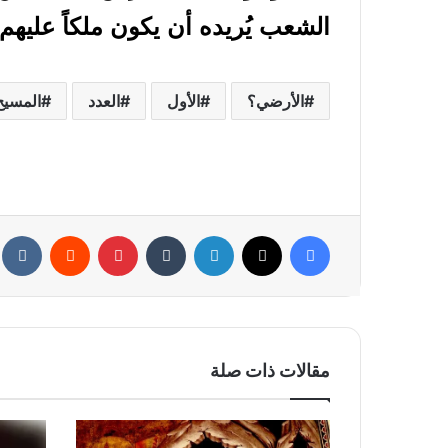
الشعب يُريده أن يكون ملكاً عليهم.
الأرضي؟
الأول
العدد
المسيح
فيسبوك
تويتر
لينكدإن
بينتيريست
مقالات ذات صلة