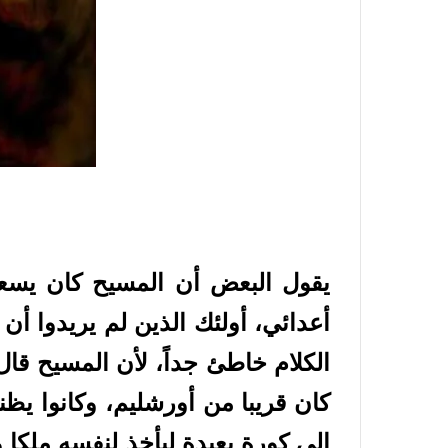
يقول البعض أن المسيح كان يسعى
كان قريبا من أورشليم، وكانوا ي
إلى كورة بعيدة ليأخذ لنفسه ملكا و