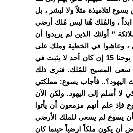
يست وصية من يسوع لتلاميذة مثلاً ولا لبشر ، بل
بداً ، والمُلك هُنا ليس مُلك أرضي
ائكة ” أولئك الذين لم يريدوا أن
عي ، وعاشوا في الخطية وملك على
قلبهم إبليس ، وهؤلاء يقطعون ، ويكون مصيرهم النار وهذا ما قاله المسيح في يوحنا 15 إن كان أحد لا يثبت في
سعى المسيح للمُلك. فنرى ذلك
 اليهود؟.. فأجاب يسوع: مملكتي
 لا أسلم إلى اليهود. ولكن الآن
 33-36). وايضاً نقرأ في (يوحنا 6: 15) “وأما يسوع فإذ علم أنهم مزمعون أن يأتوا
أن يسوع لم يسعى للملك الأرضي
أن يكون ملكاً ارضياً حينما كان