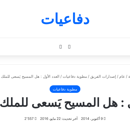
دفاعيات
بحث عن
الوضع المظلم
ة
/
عام
/
إصدارات الفريق
/
مطوية دفاعيات
/
العدد الأول : هل المسيح يَسعى للملك 
مطوية دفاعيات
ل : هل المسيح يَسعى للملك
9 أكتوبر، 2014
آخر تحديث: 22 مايو، 2016
2٬557