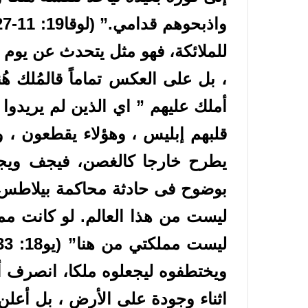
للملائكة، فهو مثل يتحدث عن يوم الد
، بل على العكس تماماً قالمُلك هُ
أملك عليهم ” اي الذين لم يريدوا
يطرح خارجا كالغصن، فيجف ويجم
بوضوح فى حادثة محاكمة بيلاطس ل
ليست من هذا العالم. لو كانت ممل
ويختطفوه ليجعلوه ملكا، انصرف 
اثناء وجودة على الأرض ، بل أعلن