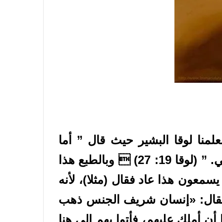
نا لوقا البشير حيث قال ” أما
أعدائي، أولئك الذين لم يريدوا أن أملك عليهم، فأتوا بهم إلى هنا واذبحوهم قدامي. ” (لوقا 19: 27)  وبالطبع هذا
 قال هذا فى مثل، إذ نقرأ فى العدد 11 ” وإذ كانوا يسمعون هذا عاد فقال (مثلا)، لأنه
. فقال: «إنسان شريف الجنس ذهب
أن أملك عليهم، فأتوا بهم إلى هنا