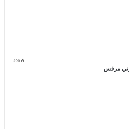
409
توني مرقس